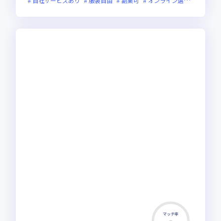
自社サービスあり
服装自由
副業可
オンライン選考可
フレ
マッチ率