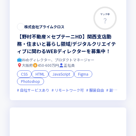
マッチ率
この求人は募集終了しました
株式会社プライムクロス
【野村不動産×セプテーニHD】関西支店勤
務・住まいと暮らし領域/デジタルクリエイテ
ィブに関わるWEBディレクターを募集中！
Webディレクター、プロダクトマネージャー
大阪府
450-600万円
正社員
CSS
HTML
JavaScript
Figma
Photoshop
自社サービスあり
リモートワーク可
服装自由
副業可
オン