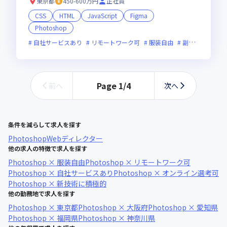
東京都
450-600万円
正社員
CSS
HTML
JavaScript
Figma
Photoshop
自社サービスあり
リモートワーク可
服装自由
副業可
オン
Page
1
/
4
前へ
次へ
条件を減らして求人を探す
Photoshop
Webディレクター
他の求人の特徴で求人を探す
Photoshop × 服装自由
Photoshop × リモートワーク可
Photoshop × 自社サービスあり
Photoshop × オンライン選考可
Photoshop × 新技術に積極的
他の勤務地で求人を探す
Photoshop × 東京都
Photoshop × 大阪府
Photoshop × 愛知県
Photoshop × 福岡県
Photoshop × 神奈川県