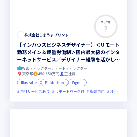
マッチ率
この求人は募集終了しました
株式会社しまうまプリント
【インハウスビジネスデザイナー】＜リモート
勤務メイン＆裁量労働制＞国内最大級のインタ
ーネットサービス／デザイナー経験を活かし
て、よりビジネス側面でも新しいことにもチャ
Webディレクター、アートディレクター
レンジしていきたい方募集！
東京都
450-650万円
正社員
Illustrator
Photoshop
Figma
自社サービスあり
リモートワーク可
服装自由
オンライン選考可