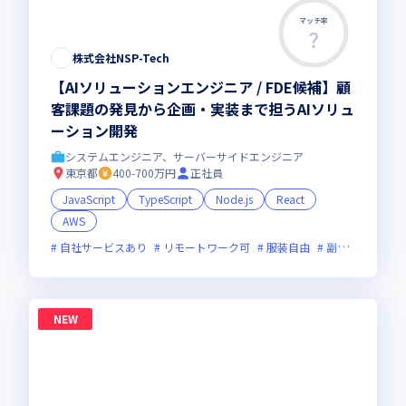
マッチ率
株式会社NSP-Tech
【AIソリューションエンジニア / FDE候補】顧
客課題の発見から企画・実装まで担うAIソリュ
ーション開発
システムエンジニア、サーバーサイドエンジニア
東京都
400-700万円
正社員
JavaScript
TypeScript
Node.js
React
AWS
自社サービスあり
リモートワーク可
服装自由
副業可
オン
NEW