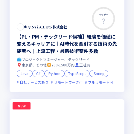
マッチ率
キャンバスエッジ株式会社
【PL・PM・テックリード候補】経験を価値に
変えるキャリアに｜AI時代を牽引する技術の先
駆者へ｜上流工程・最新技術案件多数
プロジェクトマネージャー、テックリード
東京都、その他
700-1500万円
正社員
Java
C#
Python
TypeScript
Spring
自社サービスあり
リモートワーク可
フルリモート可
服装自由
NEW