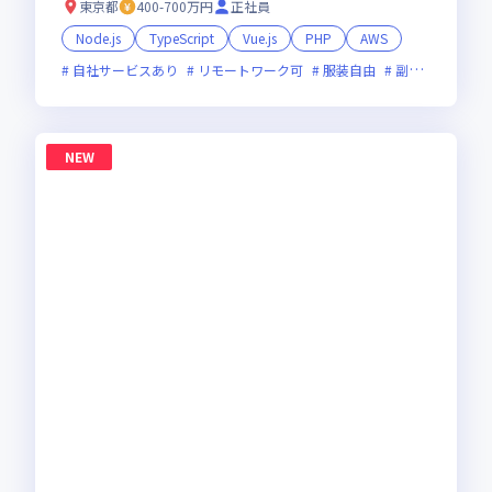
東京都
400-700万円
正社員
Node.js
TypeScript
Vue.js
PHP
AWS
自社サービスあり
リモートワーク可
服装自由
副業可
オン
NEW