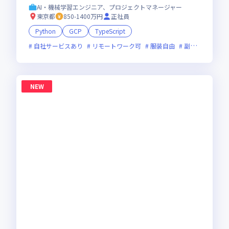
AI・機械学習エンジニア、プロジェクトマネージャー
東京都
850-1400万円
正社員
Python
GCP
TypeScript
自社サービスあり
リモートワーク可
服装自由
副業可
新規
NEW