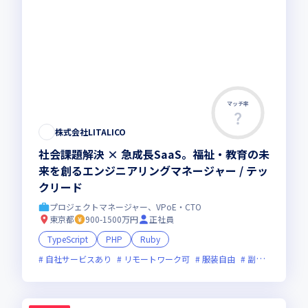
マッチ率
株式会社LITALICO
社会課題解決 × 急成長SaaS。福祉・教育の未
来を創るエンジニアリングマネージャー / テッ
クリード
プロジェクトマネージャー、VPoE・CTO
東京都
900-1500万円
正社員
TypeScript
PHP
Ruby
自社サービスあり
リモートワーク可
服装自由
副業可
オン