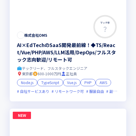
マッチ率
株式会社OMS
AI×EdTechのSaaS開発最前線！◆TS/Reac
t/Vue/PHP/AWS/LLM活用/DepOps/フルスタ
ック志向歓迎/リモート可
テックリード、フルスタックエンジニア
東京都
600-1000万円
正社員
Node.js
TypeScript
Vue.js
PHP
AWS
自社サービスあり
リモートワーク可
服装自由
副業可
オン
NEW