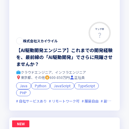
マッチ率
株式会社スカイウイル
【AI駆動開発エンジニア】これまでの開発経験
を、最前線の「AI駆動開発」でさらに飛躍させ
ませんか？
クラウドエンジニア、インフラエンジニア
東京都、その他
600-850万円
正社員
Java
Python
JavaScript
TypeScript
PHP
自社サービスあり
リモートワーク可
服装自由
副業可
オン
NEW