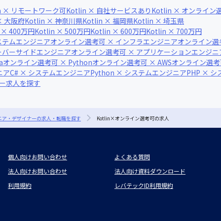
lin × リモートワーク可
Kotlin × 自社サービスあり
Kotlin × オンライ
 × 大阪府
Kotlin × 神奈川県
Kotlin × 福岡県
Kotlin × 埼玉県
n × 400万円
Kotlin × 500万円
Kotlin × 600万円
Kotlin × 700万円
ステムエンジニア
オンライン選考可 × インフラエンジニア
オンライン選
サーバーサイドエンジニア
オンライン選考可 × アプリケーションエンジニ
a
オンライン選考可 × Python
オンライン選考可 × AWS
オンライン選考可 ×
ニア
C# × システムエンジニア
Python × システムエンジニア
PHP × 
ナー求人を探す
ジニア・デザイナーの求人・転職を探す
Kotlin×オンライン選考可の求人
個人向けお問い合わせ
よくある質問
法人向けお問い合わせ
法人向け資料ダウンロード
利用規約
レバテックID利用規約