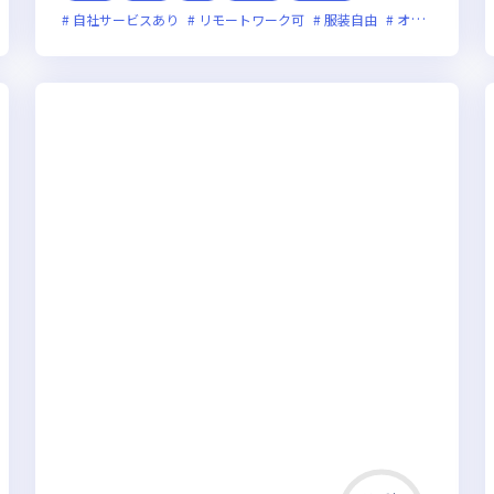
残業月20時間未満
自社サービスあり
女性エンジニアが活躍中
リモートワーク可
服装自由
裁量労働制あり
オンライン選考可