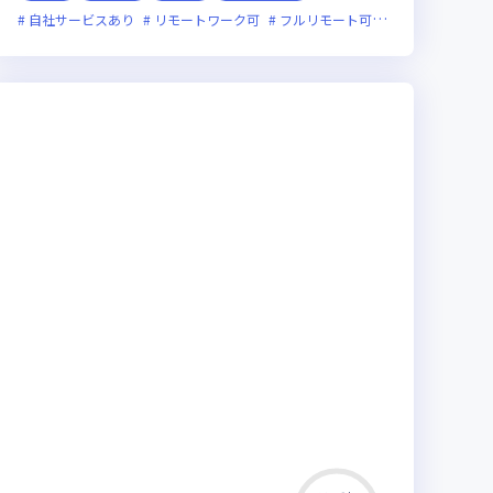
新規立ち上げ
自社サービスあり
新技術に積極的
リモートワーク可
ベンチャー企業
フルリモート可
残業月20時間未満
服装自由
副業
上