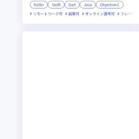
Kotlin
Swift
Dart
Java
Objective-C
リモートワーク可
副業可
オンライン選考可
フレックス制度あり