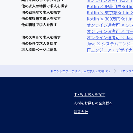
オンライン選考可
Kotlin
他の求人の特徴で求人を探す
Kotlin × 服装自由
Kot
他の勤務地で求人を探す
Kotlin × 東京都
Kotlin
他の年収帯で求人を探す
Kotlin × 300万円
Kotli
他の職種で求人を探す
オンライン選考可 × シ
オンライン選考可 × 
他のスキルで求人を探す
オンライン選考可 × Jav
他の条件で求人を探す
Java × システムエンジ
求人検索ページに戻る
ITエンジニア・デザイ
ITエンジニア・デザイナーの求人・転職TOP
ITエン
IT・Web求人を探す
人材をお探しの企業様へ
運営会社