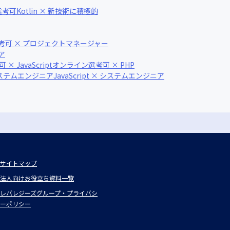
ン選考可
Kotlin × 新技術に積極的
考可 × プロジェクトマネージャー
ア
 JavaScript
オンライン選考可 × PHP
システムエンジニア
JavaScript × システムエンジニア
サイトマップ
法人向けお役立ち資料一覧
レバレジーズグループ・プライバシ
ーポリシー