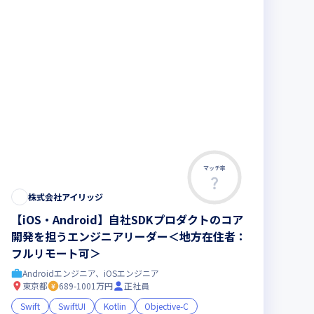
マッチ率
株式会社アイリッジ
【iOS・Android】自社SDKプロダクトのコア
開発を担うエンジニアリーダー＜地方在住者：
フルリモート可＞
Androidエンジニア、iOSエンジニア
東京都
689-1001万円
正社員
Swift
SwiftUI
Kotlin
Objective-C