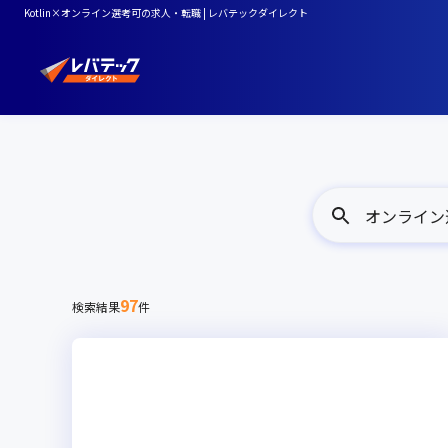
Kotlin×オンライン選考可の求人・転職 | レバテックダイレクト
オンライン選考
97
検索結果
件