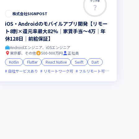
マッチ率
株式会社SIGNPOST
iOS・Androidのモバイルアプリ開発【リモー
ト8割×還元率最大82%｜家賃手当～4万｜年
休128日｜前給保証】
Androidエンジニア、iOSエンジニア
東京都、その他
500-900万円
正社員
Kotlin
Flutter
React Native
Swift
Dart
ライン選考可
残業月20時間未満
自社サービスあり
新規立ち上げ
上場企業
リモートワーク可
新技術に積極的
フルリモート可
服装自由
副業