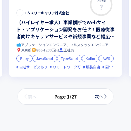
マッチ率
エムスリーキャリア株式会社
（ハイレイヤー求人）事業横断でWebサイ
ト・アプリケーション開発をお任せ！医療従事
者向けキャリアサービスや新規事業など幅広い
業務範囲
アプリケーションエンジニア、フルスタックエンジニア
東京都
800-1200万円
正社員
Ruby
JavaScript
TypeScript
Kotlin
AWS
装自由
副業可
自社サービスあり
オンライン選考可
リモートワーク可
フレックス制度あり
服装自由
新技術に積極的
副業可
オン
Page
1
/
27
前へ
次へ