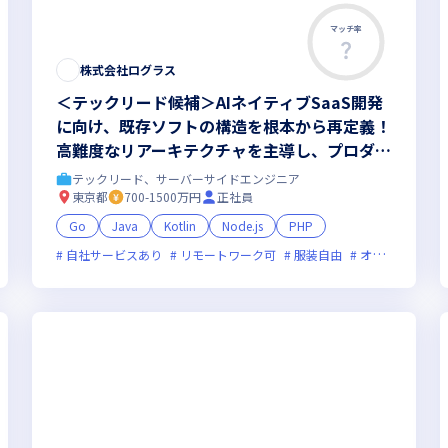
マッチ率
株式会社ログラス
＜テックリード候補＞AIネイティブSaaS開発
に向け、既存ソフトの構造を根本から再定義！
高難度なリアーキテクチャを主導し、プロダク
トとチームの成長を牽引していただきます
テックリード、サーバーサイドエンジニア
東京都
700-1500万円
正社員
Go
Java
Kotlin
Node.js
PHP
オンライン選考可
自社サービスあり
フレックス制度あり
リモートワーク可
新技術に積極的
服装自由
ベンチャー企業
オンライン選考可