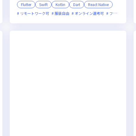
Flutter
Swift
Kotlin
Dart
React Native
新技術に積極的
リモートワーク可
女性エンジニアが活躍中
服装自由
オンライン選考可
フレックス制度あり