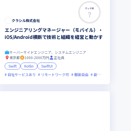
マッチ率
クラシル株式会社
エンジニアリングマネージャー（モバイル）・
iOS/Android横断で技術と組織を経営と動かす
サーバーサイドエンジニア、システムエンジニア
東京都
1000-2000万円
正社員
Swift
Kotlin
SwiftUI
フレックス制度あり
自社サービスあり
リモートワーク可
女性エンジニアが活躍中
服装自由
副業可
オンライン選