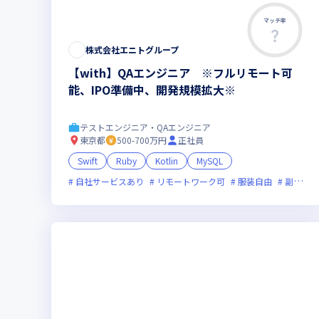
マッチ率
株式会社エニトグループ
【with】QAエンジニア ※フルリモート可
能、IPO準備中、開発規模拡大※
テストエンジニア・QAエンジニア
東京都
500-700万円
正社員
Swift
Ruby
Kotlin
MySQL
自社サービスあり
リモートワーク可
服装自由
副業可