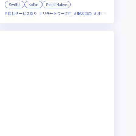
SwiftUI
Kotlin
React Native
自社サービスあり
新技術に積極的
残業月20時間未満
リモートワーク可
服装自由
女性エンジニアが活躍中
オンライン選考可
新