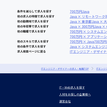
条件を減らして求人を探す
700万円
Java
他の求人の特徴で求人を探す
Java × リモートワーク
他の勤務地で求人を探す
Java × 東京都
Java ×
他の年収帯で求人を探す
Java × 300万円
Java ×
他の職種で求人を探す
700万円 × システムエ
700万円 × アプリケ
他のスキルで求人を探す
700万円 × Java
700万円
他の条件で求人を探す
Java × システムエンジ
求人検索ページに戻る
ITエンジニア・デザイ
ITエンジニア・デザイナーの求人・転職TOP
ITエン
IT・Web求人を探す
人材をお探しの企業様へ
運営会社