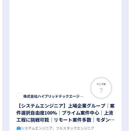
マッチ率
株式会社ハイブリッドテックエージェント
【システムエンジニア】上場企業グループ｜案
件選択自由度100%｜プライム案件中心｜上流
工程に挑戦可能｜リモート案件多数｜モダン開
発｜カジュアル面談OK
システムエンジニア、フルスタックエンジニア