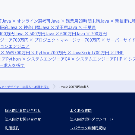
可
Java × オンライン選考可
Java × 残業月20時間未満
Java × 新技術
 大阪府
Java × 神奈川県
Java × 埼玉県
Java × 千葉県
 400万円
Java × 500万円
Java × 600万円
Java × 700万円
ンジニア
700万円 × プロジェクトマネージャー
700万円 × サーバーサ
ーションエンジニア
 × AWS
700万円 × Python
700万円 × JavaScript
700万円 × PHP
ニア
Python × システムエンジニア
C# × システムエンジニア
PHP × 
ナー求人を探す
ジニア・デザイナーの求人・転職を探す
Java×700万円の求人
個人向けお問い合わせ
よくある質問
法人向けお問い合わせ
法人向け資料ダウンロード
利用規約
レバテックID利用規約