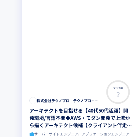
マッチ率
株式会社テクノプロ テクノプロ・エンジニアリング社
アーキテクトを目指せる【40代50代活躍】開
発環境/言語不問◆AWS・モダン開発で上流か
ら描くアーキテクト候補【クライアント伴走型
のフルスタック・リードエンジニア 】大手直
サーバーサイドエンジニア、アプリケーションエンジニア