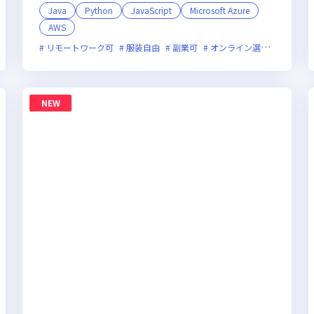
Java
Python
JavaScript
Microsoft Azure
AWS
フレックス制度あり
新規立ち上げ
新技術に積極的
ベンチャー企業
残業
リモートワーク可
服装自由
副業可
オンライン選考可
新規
NEW