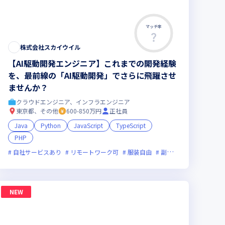
マッチ率
株式会社スカイウイル
【AI駆動開発エンジニア】これまでの開発経験
を、最前線の「AI駆動開発」でさらに飛躍させ
ませんか？
クラウドエンジニア、インフラエンジニア
東京都、その他
600-850万円
正社員
Java
Python
JavaScript
TypeScript
PHP
間未満
ックス制度あり
上場企業
新規立ち上げ
グローバル展開
新技術に積極的
ベンチャー企業
残業月20
自社サービスあり
リモートワーク可
服装自由
副業可
オンライン選
NEW