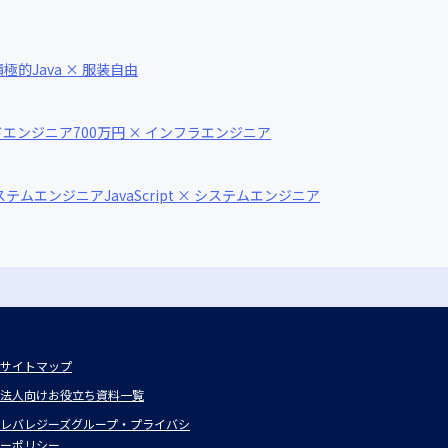
に積極的
Java × 服装自由
イドエンジニア
700万円 × インフラエンジニア
システムエンジニア
JavaScript × システムエンジニア
サイトマップ
法人向けお役立ち資料一覧
レバレジーズグループ・プライバシ
ーポリシー