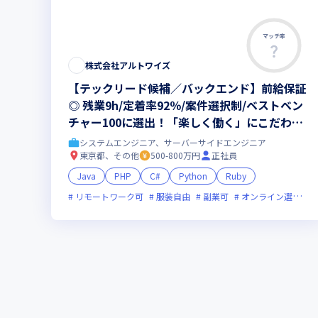
マッチ率
株式会社アルトワイズ
【テックリード候補／バックエンド】前給保証
◎ 残業9h/定着率92％/案件選択制/ベストベン
チャー100に選出！「楽しく働く」にこだわり
抜く会社。仕事も、人生も、本気で楽しめる環
システムエンジニア、サーバーサイドエンジニア
境へ！
東京都、その他
500-800万円
正社員
Java
PHP
C#
Python
Ruby
リモートワーク可
服装自由
副業可
オンライン選考可