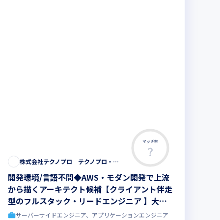
マッチ率
株式会社テクノプロ テクノプロ・エンジニアリング社
開発環境/言語不問◆AWS・モダン開発で上流
から描くアーキテクト候補【クライアント伴走
型のフルスタック・リードエンジニア 】大手
直取引・最先端プロジェクト多数／残業少・福
サーバーサイドエンジニア、アプリケーションエンジニア