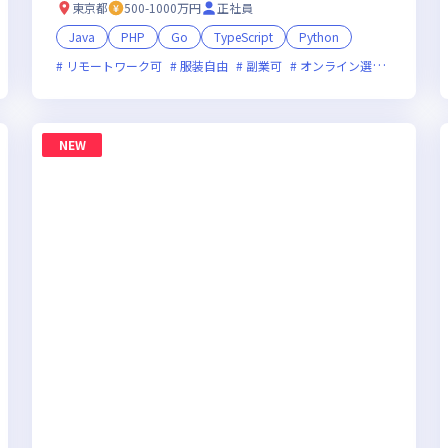
東京都
500-1000万円
正社員
Java
PHP
Go
TypeScript
Python
残業月20時間未満
リモートワーク可
女性エンジニアが活躍中
服装自由
副業可
オンライン選考可
新技
NEW