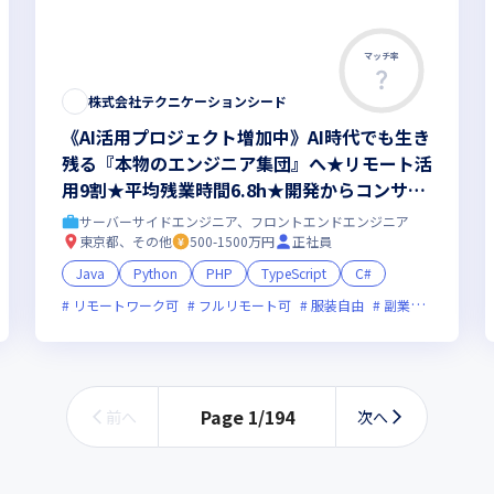
マッチ率
株式会社テクニケーションシード
《AI活用プロジェクト増加中》AI時代でも生き
残る『本物のエンジニア集団』へ★リモート活
用9割★平均残業時間6.8h★開発からコンサル
領域まで、一気通貫でキャリアを作りたいあな
サーバーサイドエンジニア、フロントエンドエンジニア
たにオススメの環境です！
東京都、その他
500-1500万円
正社員
Java
Python
PHP
TypeScript
C#
ベンチャー企業
リモートワーク可
残業月20時間未満
フルリモート可
女性エンジニアが活躍中
服装自由
副業可
オンラ
Page
1
/
194
前へ
次へ