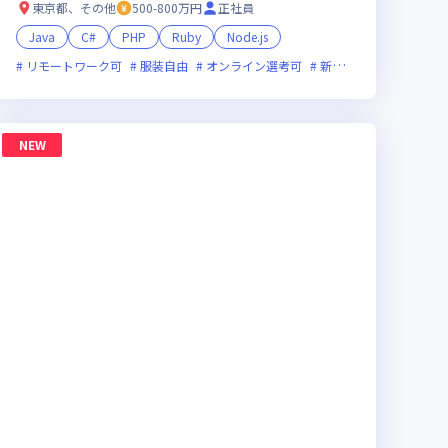
利厚生◎
東京都、その他
500-800万円
正社員
Java
C#
PHP
Ruby
Node.js
術に積極的
リモートワーク可
ベンチャー企業
服装自由
残業月20時間未満
オンライン選考可
ストックオプションあり
新技術に積極的
残業
グ
NEW