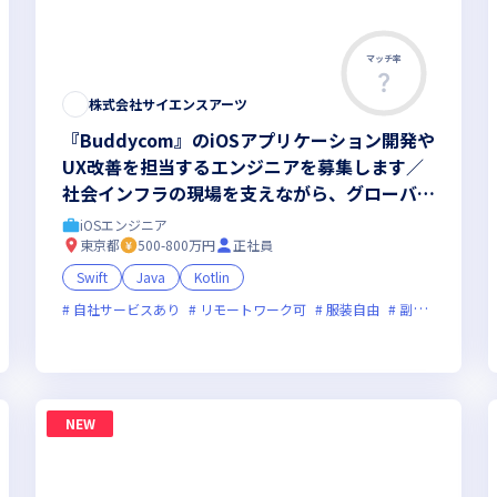
マッチ率
株式会社サイエンスアーツ
『Buddycom』のiOSアプリケーション開発や
UX改善を担当するエンジニアを募集します／
社会インフラの現場を支えながら、グローバル
な成長フェーズで力を発揮しませんか
iOSエンジニア
東京都
500-800万円
正社員
Swift
Java
Kotlin
自社サービスあり
新規立ち上げ
新技術に積極的
リモートワーク可
ベンチャー企業
服装自由
副業可
残業月20時
フレ
NEW