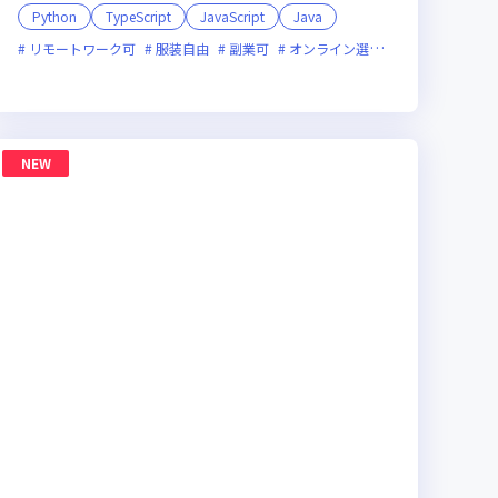
Python
TypeScript
JavaScript
Java
月20時間未満
リモートワーク可
上場企業
服装自由
グローバル展開
副業可
オンライン選考可
新規立ち上げ
立ち上げ
新技術に積極的
残業月20時間未満
女性エンジニアが活躍中
NEW