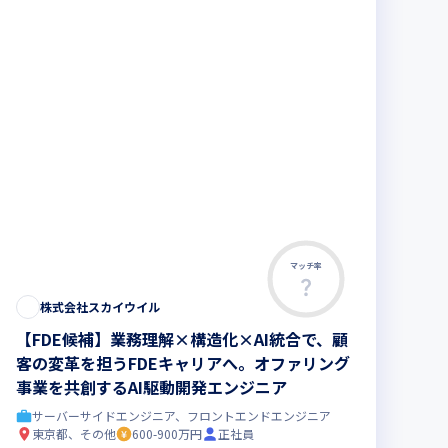
マッチ率
株式会社スカイウイル
【FDE候補】業務理解×構造化×AI統合で、顧
客の変革を担うFDEキャリアへ。オファリング
事業を共創するAI駆動開発エンジニア
サーバーサイドエンジニア、フロントエンドエンジニア
東京都、その他
600-900万円
正社員