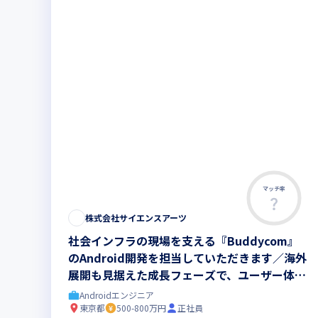
マッチ率
株式会社サイエンスアーツ
社会インフラの現場を支える『Buddycom』
のAndroid開発を担当していただきます／海外
展開も見据えた成長フェーズで、ユーザー体験
の向上に直接貢献できます
Androidエンジニア
東京都
500-800万円
正社員