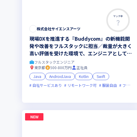
マッチ率
株式会社サイエンスアーツ
現場DXを推進する『Buddycom』の新機能開
発や改善をフルスタックに担当／裁量が大きく
高い評価を受けた環境で、エンジニアとして一
生役立つスキルが身につきます
フルスタックエンジニア
東京都
500-800万円
正社員
Java
AndroidJava
Kotlin
Swift
自社サービスあり
リモートワーク可
服装自由
フレックス制度あり
NEW