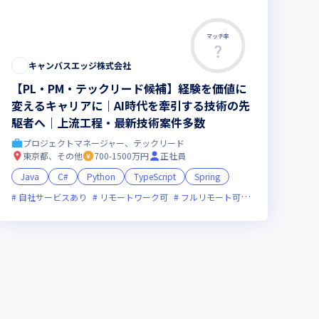
マッチ率
キャンバスエッジ株式会社
【PL・PM・テックリード候補】経験を価値に
変えるキャリアに｜AI時代を牽引する技術の先
駆者へ｜上流工程・最新技術案件多数
プロジェクトマネージャー、テックリード
東京都、その他
700-1500万円
正社員
Java
C#
Python
TypeScript
Spring
イン選考可
自社サービスあり
新規立ち上げ
リモートワーク可
面接1回
ベンチャー企業
フルリモート可
残業月20時間未満
服装自由
副業