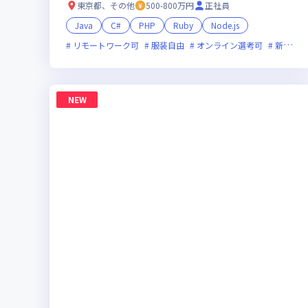
取引・最先端プロジェクト多数／残業少・福利
東京都、その他
500-800万円
正社員
厚生◎
Java
C#
PHP
Ruby
Node.js
リモートワーク可
服装自由
オンライン選考可
新技術に積極的
NEW