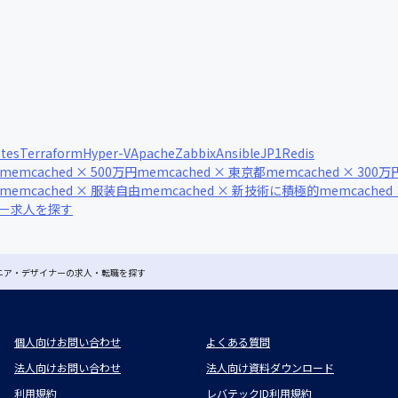
tes
Terraform
Hyper-V
Apache
Zabbix
Ansible
JP1
Redis
memcached × 500万円
memcached × 東京都
memcached × 300万
memcached × 服装自由
memcached × 新技術に積極的
memcached
ナー求人を探す
ジニア・デザイナーの求人・転職を探す
個人向けお問い合わせ
よくある質問
法人向けお問い合わせ
法人向け資料ダウンロード
利用規約
レバテックID利用規約