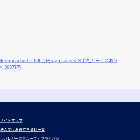
円
memcached × 600万円
memcached × 自社サービスあり
 × 800万円
サイトマップ
法人向けお役立ち資料一覧
レバレジーズグループ・プライバシ