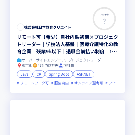
マッチ率
株式会社日本教育クリエイト
リモート可【希少】自社内製初期×プロジェク
トリーダー｜学校法人基盤｜医療介護特化の教
育企業｜残業9h以下｜退職金前払い制度｜1h
単位有給取得可能
サーバーサイドエンジニア、プロジェクトリーダー
東京都
476-702万円
正社員
Java
C#
Spring Boot
ASP.NET
リモートワーク可
服装自由
オンライン選考可
フレックス制度あり