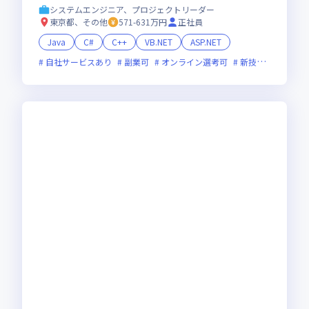
システムエンジニア、プロジェクトリーダー
東京都、その他
571-631万円
正社員
Java
C#
C++
VB.NET
ASP.NET
自社サービスあり
副業可
オンライン選考可
新技術に積極的