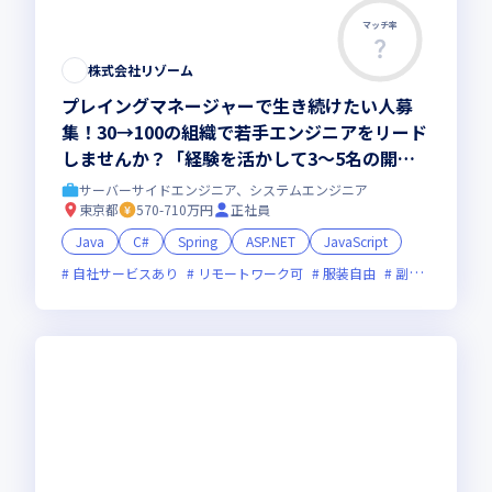
マッチ率
株式会社リゾーム
プレイングマネージャーで生き続けたい人募
集！30→100の組織で若手エンジニアをリード
しませんか？「経験を活かして3～5名の開発
チームを率いる」＆「より良い組織をつくりた
サーバーサイドエンジニア、システムエンジニア
い人大歓迎」＆「SESエンジニア40名で直近4
東京都
570-710万円
正社員
年の定着率97.5%」
Java
C#
Spring
ASP.NET
JavaScript
自社サービスあり
リモートワーク可
服装自由
副業可
オン