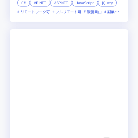
C#
VB.NET
ASP.NET
JavaScript
jQuery
リモートワーク可
フルリモート可
服装自由
副業可
オンラ