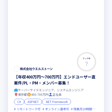
マッチ率
株式会社ウエルストーン
【年収400万円～700万円】エンドユーザー直
案件/PL・PM・メンバー募集！
サーバーサイドエンジニア、システムエンジニア
東京都
400-700万円
正社員
C#
ASP.NET
.NET Framework
リモートワーク可
オンライン選考可
残業月20時間未満
女性エ