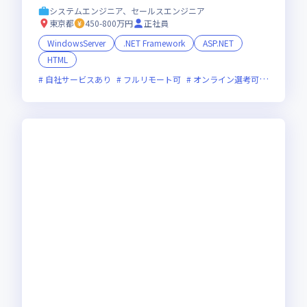
システムエンジニア、セールスエンジニア
東京都
450-800万円
正社員
WindowsServer
.NET Framework
ASP.NET
HTML
自社サービスあり
フルリモート可
オンライン選考可
残業月2