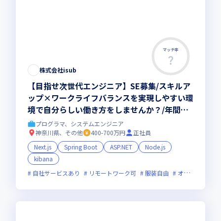
マッチ率
株式会社isub
【目指せ次世代エンジニア】SE募集/スキルア
ップ×ワークライフバランスを実現しやすい環
境で自分らしい働き方をしませんか？/年間休
日130日/残業10h以下 リモート率9割以上
プログラマ、システムエンジニア
神奈川県、その他
400-700万円
正社員
Next.js
Spring Boot
ASP.NET
Node.js
kibana
自社サービスあり
リモートワーク可
服装自由
オンライン選考可