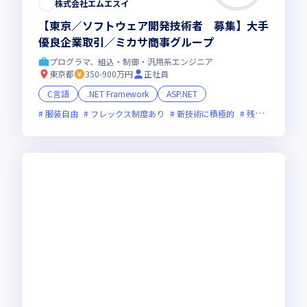
株式会社エムエスイ
【東京／ソフトウェア開発技術者 募集】大手
優良企業取引／ミカサ商事グループ
プログラマ、組込・制御・汎用系エンジニア
東京都
350-900万円
正社員
C言語
.NET Framework
ASP.NET
服装自由
フレックス制度あり
新技術に積極的
残業月20時間未満