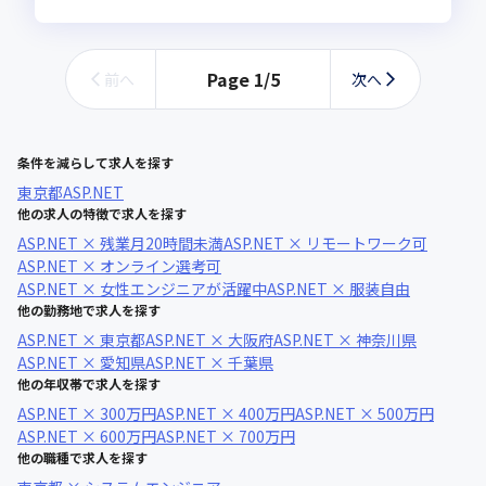
Page
1
/
5
前へ
次へ
条件を減らして求人を探す
東京都
ASP.NET
他の求人の特徴で求人を探す
ASP.NET × 残業月20時間未満
ASP.NET × リモートワーク可
ASP.NET × オンライン選考可
ASP.NET × 女性エンジニアが活躍中
ASP.NET × 服装自由
他の勤務地で求人を探す
ASP.NET × 東京都
ASP.NET × 大阪府
ASP.NET × 神奈川県
ASP.NET × 愛知県
ASP.NET × 千葉県
他の年収帯で求人を探す
ASP.NET × 300万円
ASP.NET × 400万円
ASP.NET × 500万円
ASP.NET × 600万円
ASP.NET × 700万円
他の職種で求人を探す