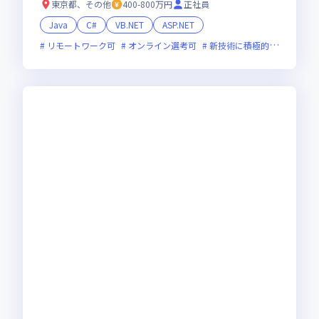
東京都、その他
400-800万円
正社員
Java
C#
VB.NET
ASP.NET
リモートワーク可
オンライン選考可
新技術に積極的
面接1回