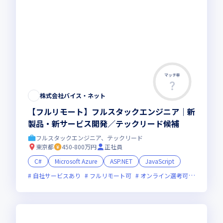
マッチ率
株式会社バイス・ネット
【フルリモート】フルスタックエンジニア｜新
製品・新サービス開発／テックリード候補
フルスタックエンジニア、テックリード
東京都
450-800万円
正社員
C#
Microsoft Azure
ASP.NET
JavaScript
自社サービスあり
フルリモート可
オンライン選考可
残業月2