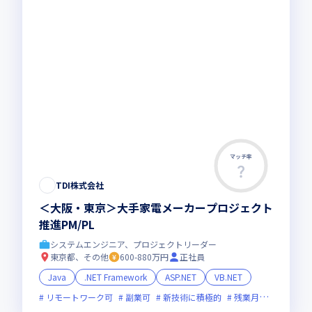
マッチ率
TDI株式会社
＜大阪・東京＞大手家電メーカープロジェクト
推進PM/PL
システムエンジニア、プロジェクトリーダー
東京都、その他
600-880万円
正社員
Java
.NET Framework
ASP.NET
VB.NET
リモートワーク可
副業可
新技術に積極的
残業月20時間未満