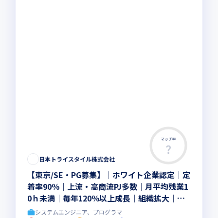
マッチ率
日本トライスタイル株式会社
【東京/SE・PG募集】｜ホワイト企業認定｜定
着率90％｜上流・高商流PJ多数｜月平均残業1
0ｈ未満｜毎年120％以上成長｜組織拡大｜社
会で活躍できるエンジニア育成を重視
システムエンジニア、プログラマ