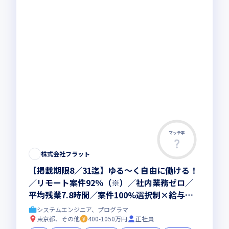
マッチ率
株式会社フラット
【掲載期限8／31迄】ゆる～く自由に働ける！
／リモート案件92％（※）／社内業務ゼロ／
平均残業7.8時間／案件100%選択制×給与は
完全単価制／単価も制度も100％開示（※いず
システムエンジニア、プログラマ
れも、2025年12月時点）
東京都、その他
400-1050万円
正社員