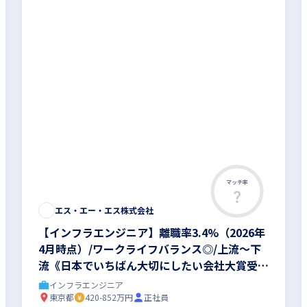
マッチ率
エス・エー・エス株式会社
【インフラエンジニア】離職率3.4%（2026年
4月時点）/ワークライフバランス◎/上流～下
流《日本でいちばん大切にしたい会社大賞受賞
（2021年実績）》
インフラエンジニア
東京都
420-852万円
正社員