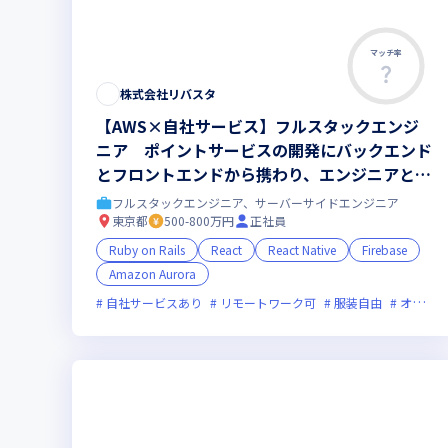
マッチ率
この求人は募集終了しました
株式会社リバスタ
【AWS×自社サービス】フルスタックエンジ
ニア ポイントサービスの開発にバックエンド
とフロントエンドから携わり、エンジニアとし
ての領域幅を広げる！【リモート有＆フレック
フルスタックエンジニア、サーバーサイドエンジニア
ス】 ☆2027年秋、東京駅地下直結の新ビル
東京都
500-800万円
正社員
へお引越し
Ruby on Rails
React
React Native
Firebase
Amazon Aurora
自社サービスあり
リモートワーク可
服装自由
オンライン選考可