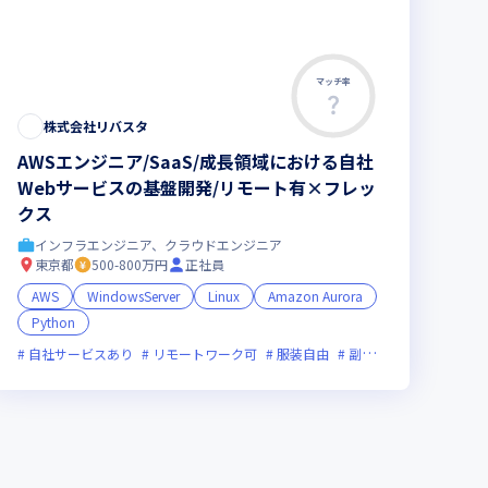
マッチ率
この求人は募集終了しました
株式会社リバスタ
AWSエンジニア/SaaS/成長領域における自社
Webサービスの基盤開発/リモート有×フレッ
クス
インフラエンジニア、クラウドエンジニア
東京都
500-800万円
正社員
AWS
WindowsServer
Linux
Amazon Aurora
Python
面接1回
ベンチャー企業
自社サービスあり
リモートワーク可
服装自由
副業可
オンライン選