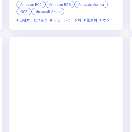
Amazon EC2
Amazon RDS
Amazon Aurora
GCP
Microsoft Azure
業月20時間未満
自社サービスあり
女性エンジニアが活躍中
リモートワーク可
副業可
オンライン選考可