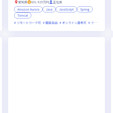
愛知県
601-929万円
正社員
Amazon Aurora
Java
JavaScript
Spring
Tomcat
フレックス制度あり
リモートワーク可
服装自由
新規立ち上げ
オンライン選考可
新技術に積極的
フレックス制度あり
ベンチャー