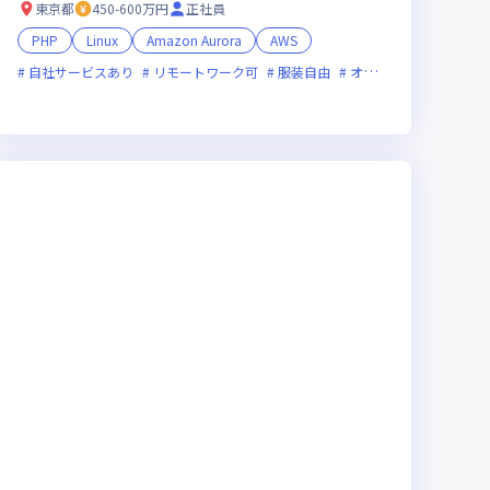
東京都
450-600万円
正社員
PHP
Linux
Amazon Aurora
AWS
自社サービスあり
リモートワーク可
服装自由
オンライン選考可
フ
企業
ストックオプションあり
女性エンジニアが活躍中