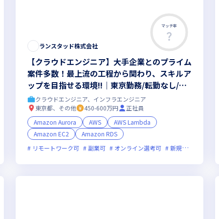
マッチ率
この求人は募集終了しました
ランスタッド株式会社
【クラウドエンジニア】大手企業とのプライム
案件多数！最上流の工程から関わり、スキルア
ップを目指せる環境!!｜東京勤務/転勤なし/リ
モートワーク中心｜
クラウドエンジニア、インフラエンジニア
東京都、その他
450-600万円
正社員
Amazon Aurora
AWS
AWS Lambda
Amazon EC2
Amazon RDS
フレックス制度あり
リモートワーク可
副業可
新技術に積極的
オンライン選考可
ベンチャー企業
新規立ち上げ