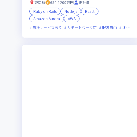
＆フレックス】
東京都
650-1200万円
正社員
Ruby on Rails
Node.js
React
Amazon Aurora
AWS
自社サービスあり
リモートワーク可
服装自由
オンライン選考可