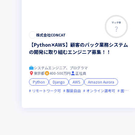
マッチ率
この求人は募集終了しました
株式会社CONCAT
【Python✕AWS】顧客のバック業務システム
の開発に取り組むエンジニア募集！！
システムエンジニア、プログラマ
東京都
400-500万円
正社員
Python
Django
AWS
Amazon Aurora
リモートワーク可
服装自由
オンライン選考可
面接1回