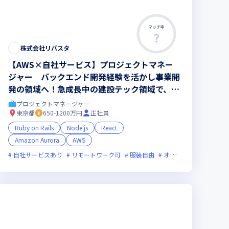
マッチ率
この求人は募集終了しました
株式会社リバスタ
【AWS×自社サービス】プロジェクトマネー
ジャー バックエンド開発経験を活かし事業開
発の領域へ！急成長中の建設テック領域で、事
業・サービスを0→1と立ち上げ【リモート有
プロジェクトマネージャー
＆フレックス】 ☆2027年秋、東京駅地下直
東京都
650-1200万円
正社員
結の新ビルへお引越し
Ruby on Rails
Node.js
React
Amazon Aurora
AWS
新技術に積極的
自社サービスあり
上場企業
リモートワーク可
グローバル展開
服装自由
オンライン選考可
フ