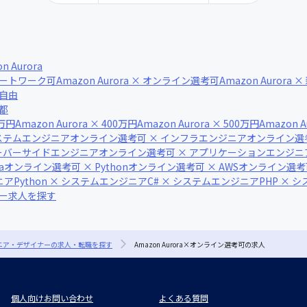
n Aurora
 リモートワーク可
Amazon Aurora × オンライン選考可
Amazon Aurora
装自由
京都
0万円
Amazon Aurora × 400万円
Amazon Aurora × 500万円
Amazon A
ステムエンジニア
オンライン選考可 × インフラエンジニア
オンライン選
サーバーサイドエンジニア
オンライン選考可 × アプリケーションエンジニ
a
オンライン選考可 × Python
オンライン選考可 × AWS
オンライン選考可 ×
ニア
Python × システムエンジニア
C# × システムエンジニア
PHP × 
ナー求人を探す
ジニア・デザイナーの求人・転職を探す
Amazon Aurora×オンライン選考可の求人
個人向けお問い合わせ
よくある質問