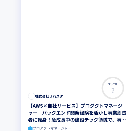
マッチ率
この求人は募集終了しました
株式会社リバスタ
【AWS×自社サービス】プロダクトマネージ
ャー バックエンド開発経験を活かし事業創造
者に転身！急成長中の建設テック領域で、事
業・サービスを0→1と立ち上げ【リモート有
プロダクトマネージャー