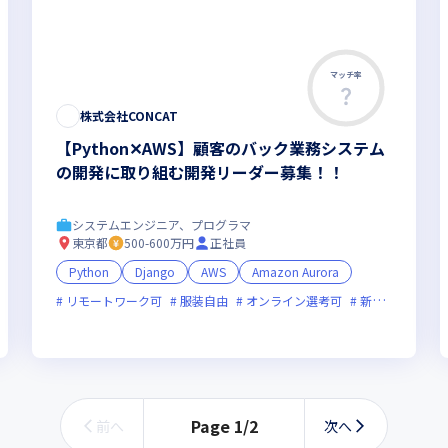
マッチ率
この求人は募集終了しました
株式会社CONCAT
【Python✕AWS】顧客のバック業務システム
の開発に取り組む開発リーダー募集！！
システムエンジニア、プログラマ
東京都
500-600万円
正社員
Python
Django
AWS
Amazon Aurora
ベンチャー企業
リモートワーク可
服装自由
オンライン選考可
新規立ち上げ
Page
1
/
2
前へ
次へ