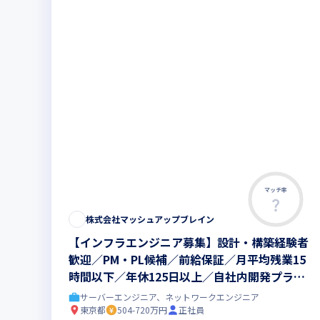
マッチ率
株式会社マッシュアップブレイン
【インフラエンジニア募集】設計・構築経験者
歓迎／PM・PL候補／前給保証／月平均残業15
時間以下／年休125日以上／自社内開発プライ
ム案件有／ランチ代補助あり
サーバーエンジニア、ネットワークエンジニア
東京都
504-720万円
正社員