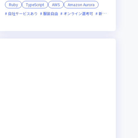
Ruby
TypeScript
AWS
Amazon Aurora
自社サービスあり
服装自由
オンライン選考可
新技術に積極的
ベン
新技術に積極的
女性エンジニアが活躍中