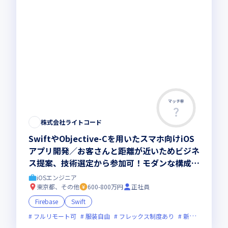
マッチ率
この求人は募集終了しました
株式会社ライトコード
SwiftやObjective-Cを用いたスマホ向けiOS
アプリ開発／お客さんと距離が近いためビジネ
ス提案、技術選定から参加可！モダンな構成に
挑戦できる環境あり／フルリモート・フルフレ
iOSエンジニア
ックスでライフワークバランス良し
東京都、その他
600-800万円
正社員
Firebase
Swift
フルリモート可
服装自由
フレックス制度あり
新技術に積極的