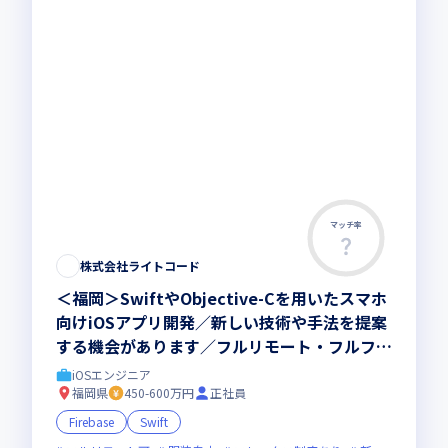
マッチ率
この求人は募集終了しました
株式会社ライトコード
＜福岡＞SwiftやObjective-Cを用いたスマホ
向けiOSアプリ開発／新しい技術や手法を提案
する機会があります／フルリモート・フルフレ
ックスでライフワークバランス良し
iOSエンジニア
福岡県
450-600万円
正社員
Firebase
Swift