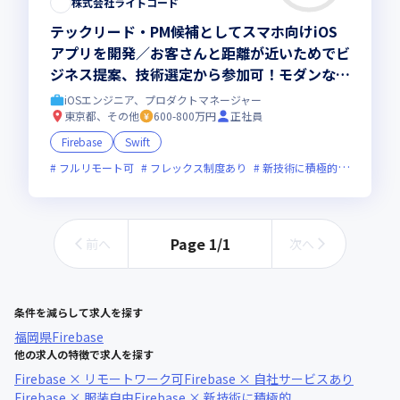
株式会社ライトコード
テックリード・PM候補としてスマホ向けiOS
アプリを開発／お客さんと距離が近いためでビ
ジネス提案、技術選定から参加可！モダンな構
成に挑戦できる環境あり／フルリモート・フル
iOSエンジニア、プロダクトマネージャー
フレックスでライフワークバランス良し
東京都、その他
600-800万円
正社員
Firebase
Swift
フルリモート可
フレックス制度あり
新技術に積極的
女性エン
Page
1
/
1
前へ
次へ
条件を減らして求人を探す
福岡県
Firebase
他の求人の特徴で求人を探す
Firebase × リモートワーク可
Firebase × 自社サービスあり
Firebase × 服装自由
Firebase × 新技術に積極的