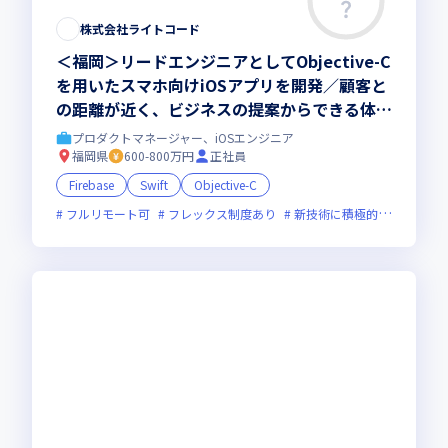
この求人は募集終了しました
株式会社ライトコード
＜福岡＞リードエンジニアとしてObjective-C
を用いたスマホ向けiOSアプリを開発／顧客と
の距離が近く、ビジネスの提案からできる体制
があります／フルリモート・フルフレックスで
プロダクトマネージャー、iOSエンジニア
ライフワークバランス良し
福岡県
600-800万円
正社員
Firebase
Swift
Objective-C
フルリモート可
フレックス制度あり
新技術に積極的
女性エン