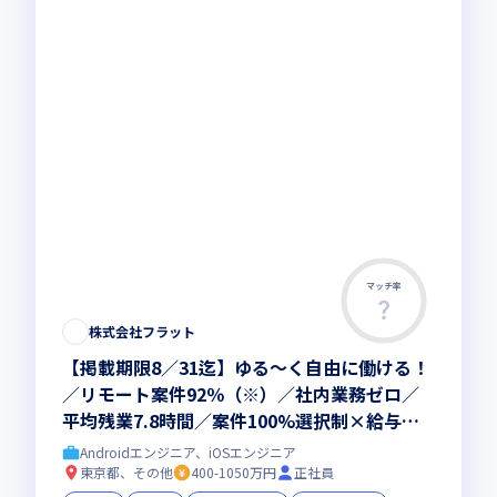
マッチ率
株式会社フラット
【掲載期限8／31迄】ゆる～く自由に働ける！
／リモート案件92％（※）／社内業務ゼロ／
平均残業7.8時間／案件100%選択制×給与は
完全単価制／単価も制度も100％開示（※いず
Androidエンジニア、iOSエンジニア
れも、2025年12月時点）
東京都、その他
400-1050万円
正社員