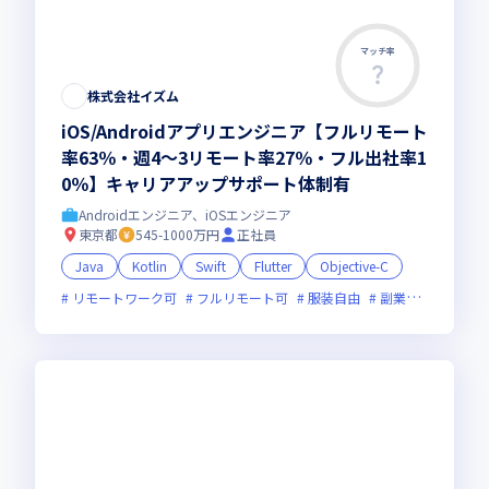
マッチ率
株式会社イズム
iOS/Androidアプリエンジニア【フルリモート
率63％・週4～3リモート率27％・フル出社率1
0％】キャリアアップサポート体制有
Androidエンジニア、iOSエンジニア
東京都
545-1000万円
正社員
Java
Kotlin
Swift
Flutter
Objective-C
リモートワーク可
フルリモート可
服装自由
副業可
オンラ