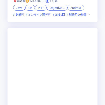
福岡県
370-600万円
正社員
Java
C#
PHP
Objective-C
Android
副業可
オンライン選考可
面接1回
残業月20時間未満
上場企