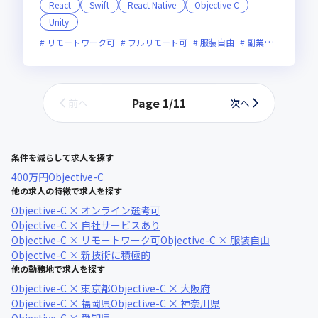
React
Swift
React Native
Objective-C
Unity
リモートワーク可
フルリモート可
服装自由
副業可
オンラ
Page
1
/
11
前へ
次へ
条件を減らして求人を探す
400万円
Objective-C
他の求人の特徴で求人を探す
Objective-C × オンライン選考可
Objective-C × 自社サービスあり
Objective-C × リモートワーク可
Objective-C × 服装自由
Objective-C × 新技術に積極的
他の勤務地で求人を探す
Objective-C × 東京都
Objective-C × 大阪府
Objective-C × 福岡県
Objective-C × 神奈川県