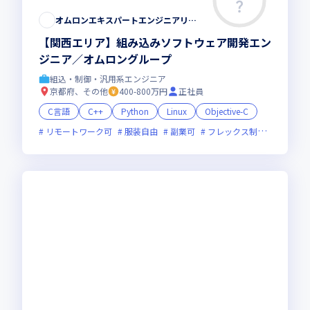
オムロンエキスパートエンジニアリング株式会社
【関西エリア】組み込みソフトウェア開発エン
ジニア／オムロングループ
組込・制御・汎用系エンジニア
京都府、その他
400-800万円
正社員
C言語
C++
Python
Linux
Objective-C
リモートワーク可
服装自由
副業可
フレックス制度あり
新