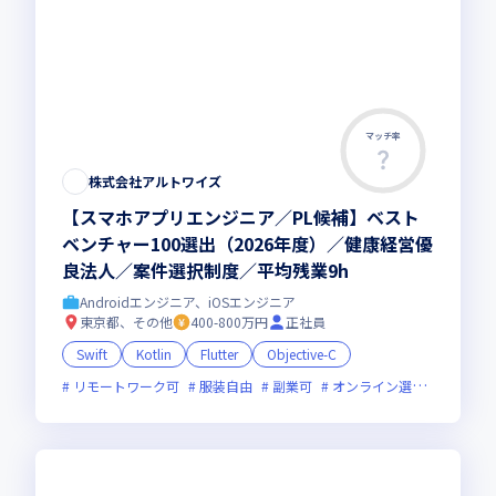
マッチ率
株式会社アルトワイズ
【スマホアプリエンジニア／PL候補】ベスト
ベンチャー100選出（2026年度）／健康経営優
良法人／案件選択制度／平均残業9h
Androidエンジニア、iOSエンジニア
東京都、その他
400-800万円
正社員
Swift
Kotlin
Flutter
Objective-C
リモートワーク可
服装自由
副業可
オンライン選考可
ベン