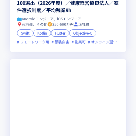
100選出（2026年度）／健康経営優良法人／案
件選択制度／平均残業9h
Androidエンジニア、iOSエンジニア
東京都、その他
350-600万円
正社員
Swift
Kotlin
Flutter
Objective-C
リモートワーク可
服装自由
副業可
オンライン選考可
ベン