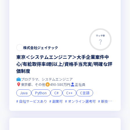
マッチ率
株式会社ジェイテック
東京＜システムエンジニア＞大手企業案件中
心/有給取得率8割以上/資格手当充実/明確な評
価制度
プログラマ、システムエンジニア
東京都、その他
490-580万円
正社員
Java
Python
C#
C++
C言語
自社サービスあり
副業可
オンライン選考可
新技術に積極的