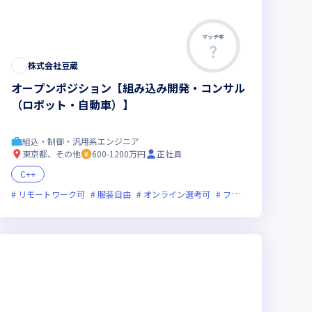
マッチ率
株式会社豆蔵
オープンポジション【組み込み開発・コンサル
（ロボット・自動車）】
組込・制御・汎用系エンジニア
東京都、その他
600-1200万円
正社員
C++
ローバル展開
残業月20時間未満
リモートワーク可
裁量労働制あり
女性エンジニアが活躍中
服装自由
オンライン選考可
フレックス制度あり