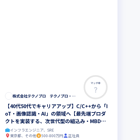
マッチ率
株式会社テクノプロ テクノプロ・エンジニアリング社
【40代50代でキャリアアップ】C/C++から「I
oT・画像認識・AI」の領域へ【最先端プロダ
クトを実装する、次世代型の組込み・MBDエ
ンジニア】まだ世に出ていない次世代プロダク
インフラエンジニア、SRE
ト開発◆最先端の研修200講座以上
東京都、その他
500-800万円
正社員