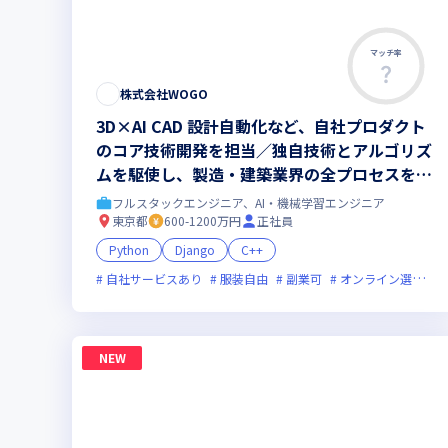
マッチ率
株式会社WOGO
3D×AI CAD 設計自動化など、自社プロダクト
のコア技術開発を担当／独自技術とアルゴリズ
ムを駆使し、製造・建築業界の全プロセスを刷
新する最先端開発をお任せします
フルスタックエンジニア、AI・機械学習エンジニア
東京都
600-1200万円
正社員
Python
Django
C++
自社サービスあり
服装自由
副業可
オンライン選考可
NEW