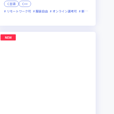
C言語
C++
面接1回
リモートワーク可
残業月20時間未満
服装自由
上場企業
オンライン選考可
女性エンジニアが活躍中
新技術に積極的
残業
NEW