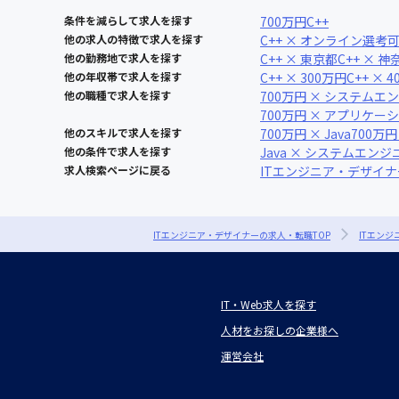
条件を減らして求人を探す
700万円
C++
他の求人の特徴で求人を探す
C++ × オンライン選考
他の勤務地で求人を探す
C++ × 東京都
C++ × 
他の年収帯で求人を探す
C++ × 300万円
C++ × 
他の職種で求人を探す
700万円 × システムエ
700万円 × アプリケ
他のスキルで求人を探す
700万円 × Java
700万円
他の条件で求人を探す
Java × システムエンジ
求人検索ページに戻る
ITエンジニア・デザイ
ITエンジニア・デザイナーの求人・転職TOP
ITエン
IT・Web求人を探す
人材をお探しの企業様へ
運営会社