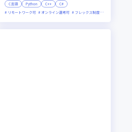
C言語
Python
C++
C#
立ち上げ
リモートワーク可
面接1回
ベンチャー企業
オンライン選考可
残業月20時間未満
フレックス制度あり
残業月20時