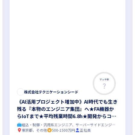
マッチ率
株式会社テクニケーションシード
《AI活用プロジェクト増加中》AI時代でも生き
残る『本物のエンジニア集団』へ★FA機器か
らIoTまで★平均残業時間6.8h★開発からコン
サル領域まで、一気通貫でキャリアを作りたい
組込・制御・汎用系エンジニア、サーバーサイドエンジニア
あなたにオススメの環境です！
東京都、その他
500-1500万円
正社員