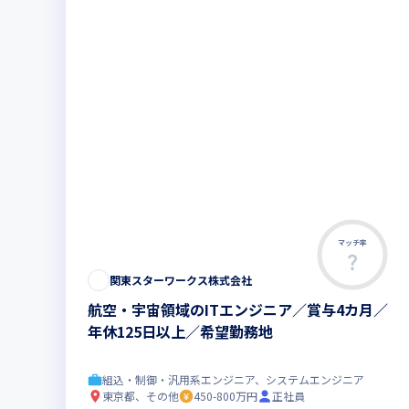
マッチ率
関東スターワークス株式会社
航空・宇宙領域のITエンジニア／賞与4カ月／
年休125日以上／希望勤務地
組込・制御・汎用系エンジニア、システムエンジニア
東京都、その他
450-800万円
正社員