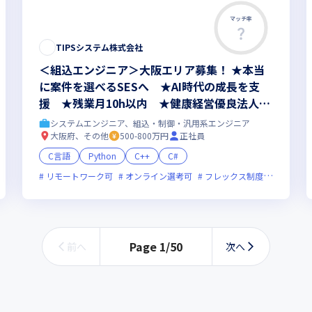
マッチ率
TIPSシステム株式会社
＜組込エンジニア＞大阪エリア募集！ ★本当
に案件を選べるSESへ ★AI時代の成長を支
援 ★残業月10h以内 ★健康経営優良法人20
26認定
システムエンジニア、組込・制御・汎用系エンジニア
大阪府、その他
500-800万円
正社員
C言語
Python
C++
C#
残業月20時間未満
リモートワーク可
女性エンジニアが活躍中
オンライン選考可
フレックス制度あり
残業
Page
1
/
50
前へ
次へ