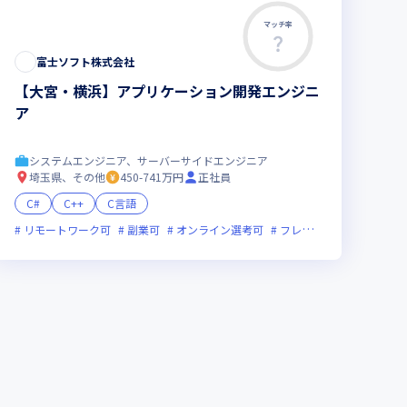
マッチ率
富士ソフト株式会社
【大宮・横浜】アプリケーション開発エンジニ
ア
システムエンジニア、サーバーサイドエンジニア
埼玉県、その他
450-741万円
正社員
C#
C++
C言語
月20時間未満
リモートワーク可
女性エンジニアが活躍中
副業可
オンライン選考可
フレックス制度あり
新