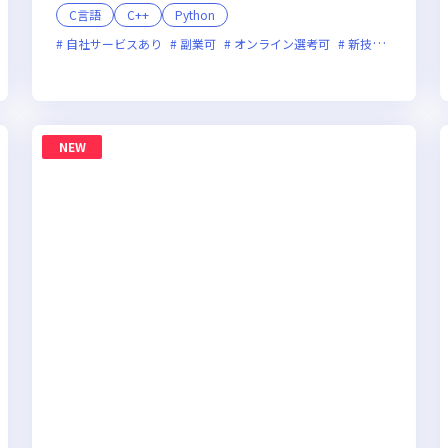
C言語
C++
Python
自社サービスあり
副業可
オンライン選考可
新技術に積極的
面接1回
残業月20時間未満
実務未経験歓迎
NEW