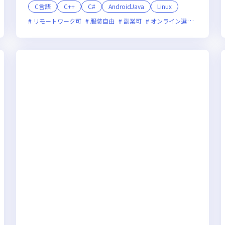
C言語
C++
C#
AndroidJava
Linux
残業月20時間未満
リモートワーク可
上場企業
服装自由
女性エンジニアが活躍中
副業可
オンライン選考可
新規