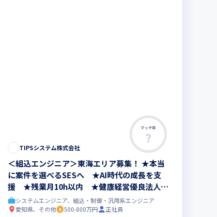
マッチ率
TIPSシステム株式会社
＜組込エンジニア＞東海エリア募集！ ★本当
に案件を選べるSESへ ★AI時代の成長を支
援 ★残業月10h以内 ★健康経営優良法人20
26認定
システムエンジニア、組込・制御・汎用系エンジニア
愛知県、その他
500-800万円
正社員