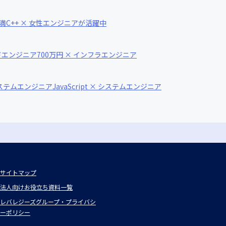
未満
C++ × 女性エンジニアが活躍中
イドエンジニア
700万円 × インフラエンジニア
システムエンジニア
JavaScript × システムエンジニア
サイトマップ
法人向けお役立ち資料一覧
レバレジーズグループ・プライバシ
ーポリシー