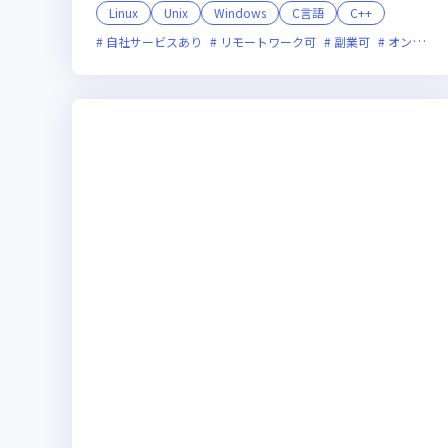
Linux
Unix
Windows
C言語
C++
自社サービスあり
リモートワーク可
副業可
オンライン選考可