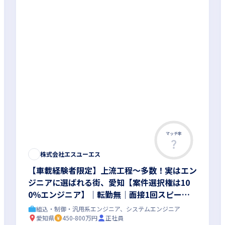
マッチ率
株式会社エスユーエス
【車載経験者限定】上流工程～多数！実はエン
ジニアに選ばれる街、愛知【案件選択権は10
0％エンジニア】│転勤無│面接1回スピード
選考で負担少なく│福利厚生・研修制度充実
組込・制御・汎用系エンジニア、システムエンジニア
愛知県
450-800万円
正社員