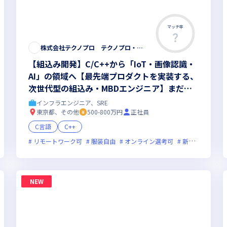
マッチ率
株式会社テクノプロ テクノプロ・エンジニアリング社
【組込み開発】C/C++から「IoT・画像認識・
AI」の領域へ【最先端プロダクトを実装する、
次世代型の組込み・MBDエンジニア】まだ世
に出ていない次世代プロダクト開発◆最先端の
インフラエンジニア、SRE
研修200講座以上
東京都、その他
500-800万円
正社員
C言語
C++
フレックス制度あり
リモートワーク可
新規立ち上げ
服装自由
新技術に積極的
オンライン選考可
ベンチャー企業
新技術に積極的
グ
NEW