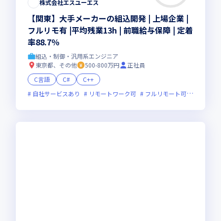
株式会社エスユーエス
【関東】大手メーカーの組込開発 | 上場企業 |
フルリモ有 |平均残業13h | 前職給与保障 | 定着
率88.7％
組込・制御・汎用系エンジニア
東京都、その他
500-800万円
正社員
C言語
C#
C++
自社サービスあり
リモートワーク可
フルリモート可
副業可