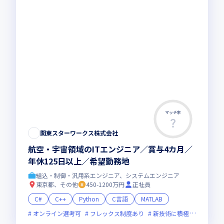
マッチ率
関東スターワークス株式会社
航空・宇宙領域のITエンジニア／賞与4カ月／
年休125日以上／希望勤務地
組込・制御・汎用系エンジニア、システムエンジニア
東京都、その他
450-1200万円
正社員
C#
C++
Python
C言語
MATLAB
オンライン選考可
フレックス制度あり
新技術に積極的
面接1