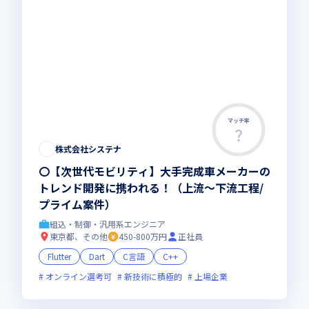
マッチ率
株式会社システナ
〇【次世代モビリティ】大手完成車メーカーの
トレンド開発に携われる！（上流～下流工程/
プライム案件）
組込・制御・汎用系エンジニア
東京都、その他
450-800万円
正社員
Flutter
Dart
C言語
C++
オンライン選考可
新技術に積極的
上場企業