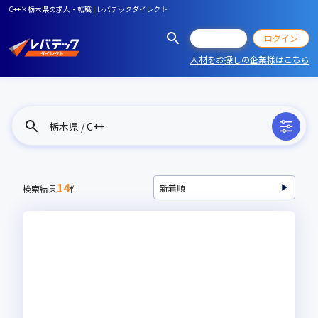
C++×栃木県の求人・転職 | レバテックダイレクト
会員登録
ログイン
人材をお探しの企業様はこちら
栃木県 / C++
14
検索結果
件