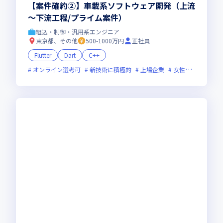
【案件確約②】車載系ソフトウェア開発（上流
～下流工程/プライム案件）
組込・制御・汎用系エンジニア
東京都、その他
500-1000万円
正社員
Flutter
Dart
C++
オンライン選考可
新技術に積極的
上場企業
女性エンジニアが活躍中