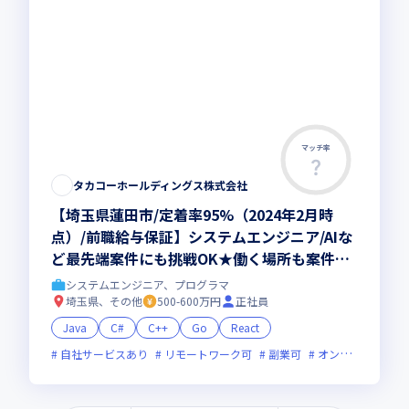
マッチ率
タカコーホールディングス株式会社
【埼玉県蓮田市/定着率95%（2024年2月時
点）/前職給与保証】システムエンジニア/AIな
ど最先端案件にも挑戦OK★働く場所も案件も
柔軟に選べ、自分らしいキャリアを築ける環境
システムエンジニア、プログラマ
埼玉県、その他
500-600万円
正社員
Java
C#
C++
Go
React
自社サービスあり
リモートワーク可
副業可
オンライン選考可