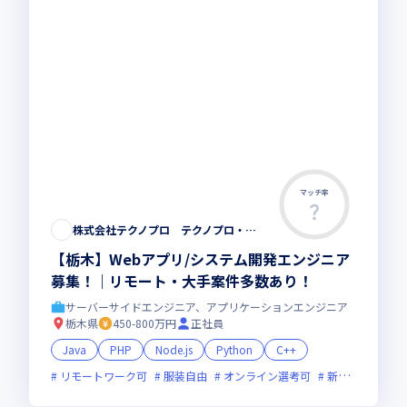
マッチ率
株式会社テクノプロ テクノプロ・エンジニアリング社
【栃木】Webアプリ/システム開発エンジニア
募集！｜リモート・大手案件多数あり！
サーバーサイドエンジニア、アプリケーションエンジニア
栃木県
450-800万円
正社員
Java
PHP
Node.js
Python
C++
リモートワーク可
服装自由
オンライン選考可
新技術に積極的