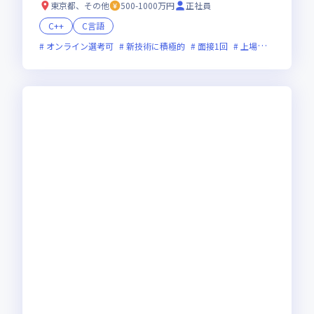
東京都、その他
500-1000万円
正社員
C++
C言語
オンライン選考可
新技術に積極的
面接1回
上場企業
女性エ