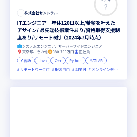
マッチ率
株式会社セントラル
ITエンジニア｜年休120日以上/希望を叶えた
アサイン/ 最先端技術案件あり/資格取得支援制
度あり/リモート6割（2024年7月時点）
システムエンジニア、サーバーサイドエンジニア
東京都、その他
380-700万円
正社員
C言語
Java
C++
Python
MATLAB
リモートワーク可
服装自由
副業可
オンライン選考可
新技