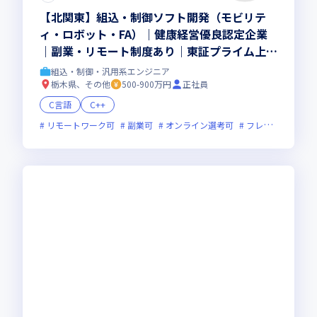
【北関東】組込・制御ソフト開発（モビリテ
ィ・ロボット・FA）｜健康経営優良認定企業
｜副業・リモート制度あり｜東証プライム上場
G×一次請け・上流・先端PJTでキャリアUP！
組込・制御・汎用系エンジニア
栃木県、その他
500-900万円
正社員
C言語
C++
リモートワーク可
副業可
オンライン選考可
フレックス制度あり