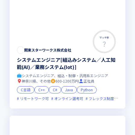
マッチ率
関東スターワークス株式会社
システムエンジニア[組込みシステム／人工知
能(AI)／業務システム(Iot)]
システムエンジニア、組込・制御・汎用系エンジニア
神奈川県、その他
600-1200万円
正社員
C言語
C++
C#
Java
Python
リモートワーク可
オンライン選考可
フレックス制度あり
新技