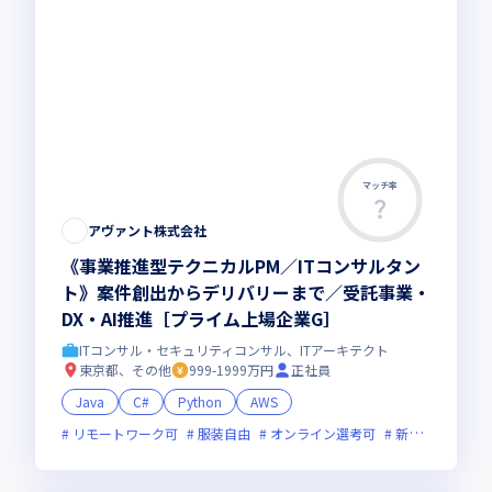
マッチ率
アヴァント株式会社
《事業推進型テクニカルPM／ITコンサルタン
ト》案件創出からデリバリーまで／受託事業・
DX・AI推進［プライム上場企業G］
ITコンサル・セキュリティコンサル、ITアーキテクト
東京都、その他
999-1999万円
正社員
Java
C#
Python
AWS
リモートワーク可
服装自由
オンライン選考可
新技術に積極的