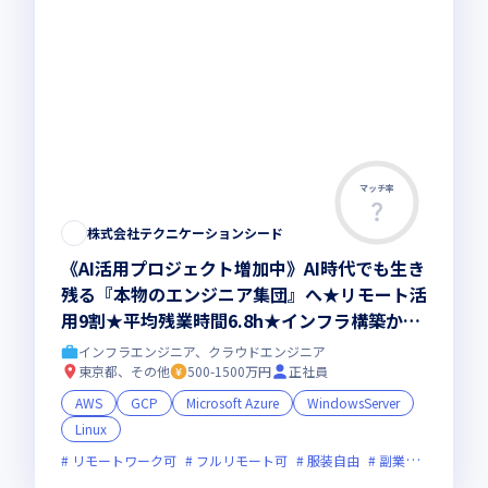
マッチ率
株式会社テクニケーションシード
《AI活用プロジェクト増加中》AI時代でも生き
残る『本物のエンジニア集団』へ★リモート活
用9割★平均残業時間6.8h★インフラ構築から
コンサル領域まで、一気通貫でキャリアを作り
インフラエンジニア、クラウドエンジニア
たいあなたにオススメの環境です！
東京都、その他
500-1500万円
正社員
AWS
GCP
Microsoft Azure
WindowsServer
Linux
リモートワーク可
フルリモート可
服装自由
副業可
オンラ