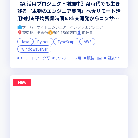
《AI活用プロジェクト増加中》AI時代でも生き
残る『本物のエンジニア集団』へ★リモート活
用9割★平均残業時間6.8h★開発からコンサル
領域まで、一気通貫でキャリアを作りたいあな
サーバーサイドエンジニア、インフラエンジニア
たにオススメの環境です！
東京都、その他
500-1500万円
正社員
Java
Python
TypeScript
AWS
WindowsServer
リモートワーク可
フルリモート可
服装自由
副業可
オンラ
NEW