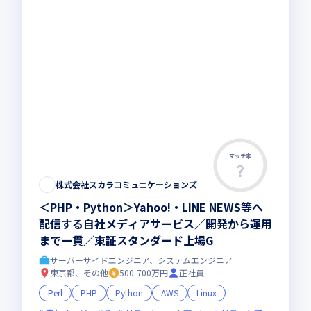
マッチ率
株式会社スカラコミュニケーションズ
＜PHP・Python＞Yahoo!・LINE NEWS等へ
配信する自社メディアサービス／開発から運用
まで一貫／東証スタンダード上場G
サーバーサイドエンジニア、システムエンジニア
東京都、その他
500-700万円
正社員
Perl
PHP
Python
AWS
Linux