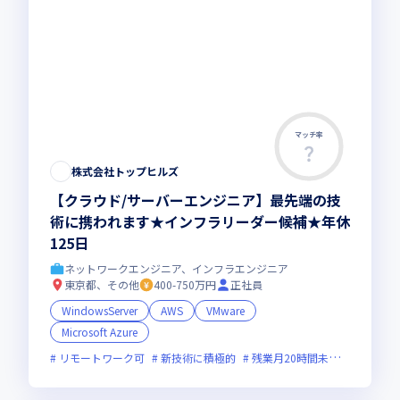
マッチ率
株式会社トップヒルズ
【クラウド/サーバーエンジニア】最先端の技
術に携われます★インフラリーダー候補★年休
125日
ネットワークエンジニア、インフラエンジニア
東京都、その他
400-750万円
正社員
WindowsServer
AWS
VMware
Microsoft Azure
リモートワーク可
新技術に積極的
残業月20時間未満
女性エン