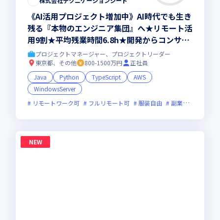
株式会社テクニケーションシード
《AI活用プロジェクト増加中》AI時代でも生き
残る『本物のエンジニア集団』へ★リモート活
用9割★平均残業時間6.8h★開発からコンサル
領域まで、一気通貫でキャリアを作りたいあな
プロジェクトマネージャー、プロジェクトリーダー
たにオススメの環境です！
東京都、その他
800-1500万円
正社員
Java
Python
TypeScript
AWS
WindowsServer
リモートワーク可
フルリモート可
服装自由
副業可
オンラ
NEW