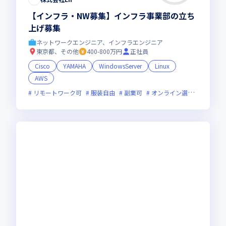
【インフラ・NW募集】インフラ事業部の立ち
上げ募集
ネットワークエンジニア、インフラエンジニア
東京都、その他
400-800万円
正社員
Cisco
YAMAHA
WindowsServer
Linux
AWS
リモートワーク可
服装自由
副業可
オンライン選考可
フレ