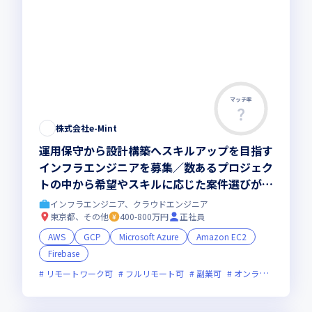
マッチ率
株式会社e-Mint
運用保守から設計構築へスキルアップを目指す
インフラエンジニアを募集／数あるプロジェク
トの中から希望やスキルに応じた案件選びが可
能な環境で、ともに成長しませんか
インフラエンジニア、クラウドエンジニア
東京都、その他
400-800万円
正社員
AWS
GCP
Microsoft Azure
Amazon EC2
Firebase
リモートワーク可
フルリモート可
副業可
オンライン選考可