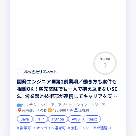
マッチ率
株式会社リズネット
開発エンジニア■第2創業期／働き方も案件も
相談OK！客先常駐でも一人で抱え込まないSE
S。営業部と技術部が連携してキャリアを支
え、希望に合う案件で上流工程へも挑戦。202
システムエンジニア、アプリケーションエンジニア
8年売上10億円を目指す会社づくりにも関われ
東京都、その他
480-900万円
正社員
る開発エンジニア
Java
PHP
Python
AWS
React
副業可
オンライン選考可
女性エンジニアが活躍中