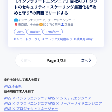
【インフラリードエンジニア】自社AIプロダク
トのセキュリティ・スケーリング最適化を"攻
めと守り"の両面でリードする
インフラエンジニア、クラウドエンジニア
東京都、その他
500-700万円
正社員
AWS
Docker
Terraform
リモートワーク可
フレックス制度あり
残業月20時間未満
Page
1
/
25
前へ
次へ
条件を減らして求人を探す
AWS
埼玉県
他の職種で求人を探す
AWS × インフラエンジニア
AWS × システムエンジニア
AWS × クラウドエンジニア
AWS × サーバーサイドエンジニア
AWS × プロジェクトマネージャー