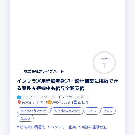
マッチ率
株式会社ブレイブハート
インフラ運用経験者歓迎／設計構築に挑戦でき
る案件★待機中も給与全額支給
サーバーエンジニア、インフラエンジニア
東京都、その他
300-450万円
正社員
Microsoft Azure
WindowsServer
Linux
AWS
Cisco
新技術に積極的
ベンチャー企業
実務未経験歓迎