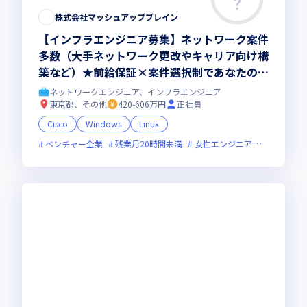
株式会社マッシュアップブレイン
【インフラエンジニア募集】ネットワーク案件
多数（大手ネットワーク更改やキャリア向け構
築など）★前給保証×案件選択制であなたの
「やりたい」を実現！年休130日・残業月10.5
ネットワークエンジニア、インフラエンジニア
h以下の圧倒的な働きやすさ◎
東京都、その他
420-606万円
正社員
Cisco
Windows
Linux
ベンチャー企業
残業月20時間未満
女性エンジニアが活躍中