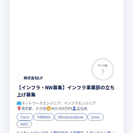
マッチ率
株式会社Lif
【インフラ・NW募集】インフラ事業部の立ち
上げ募集
ネットワークエンジニア、インフラエンジニア
東京都、その他
400-800万円
正社員
Cisco
YAMAHA
WindowsServer
Linux
AWS
リモートワーク可
服装自由
副業可
オンライン選考可
フレ