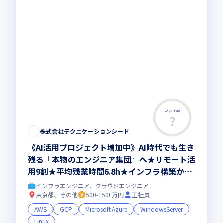
マッチ率
株式会社テクニケーションシード
《AI活用プロジェクト増加中》AI時代でも生き
残る『本物のエンジニア集団』へ★リモート活
用9割★平均残業時間6.8h★インフラ構築から
コンサル領域まで、一気通貫でキャリアを作り
インフラエンジニア、クラウドエンジニア
たいあなたにオススメの環境です！
東京都、その他
500-1500万円
正社員
AWS
GCP
Microsoft Azure
WindowsServer
Linux