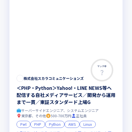
マッチ率
株式会社スカラコミュニケーションズ
＜PHP・Python＞Yahoo!・LINE NEWS等へ
配信する自社メディアサービス／開発から運用
まで一貫／東証スタンダード上場G
サーバーサイドエンジニア、システムエンジニア
東京都、その他
500-700万円
正社員
Perl
PHP
Python
AWS
Linux