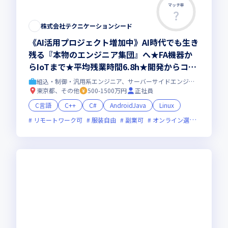
マッチ率
株式会社テクニケーションシード
《AI活用プロジェクト増加中》AI時代でも生き
残る『本物のエンジニア集団』へ★FA機器か
らIoTまで★平均残業時間6.8h★開発からコン
サル領域まで、一気通貫でキャリアを作りたい
組込・制御・汎用系エンジニア、サーバーサイドエンジニア
あなたにオススメの環境です！
東京都、その他
500-1500万円
正社員
C言語
C++
C#
AndroidJava
Linux
リモートワーク可
服装自由
副業可
オンライン選考可
新規