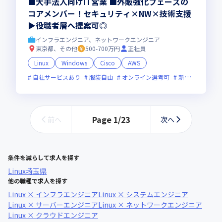
■大手法人向けIT営業 ■外販強化フェーズの
コアメンバー！セキュリティ×NW×技術支援
▶役職者層へ提案可◎
インフラエンジニア、ネットワークエンジニア
東京都、その他
500-700万円
正社員
Linux
Windows
Cisco
AWS
自社サービスあり
服装自由
オンライン選考可
新技術に積極的
Page
1
/
23
前へ
次へ
条件を減らして求人を探す
Linux
埼玉県
他の職種で求人を探す
Linux × インフラエンジニア
Linux × システムエンジニア
Linux × サーバーエンジニア
Linux × ネットワークエンジニア
Linux × クラウドエンジニア