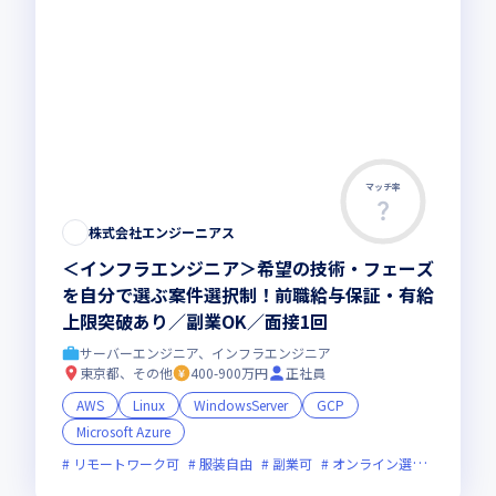
マッチ率
株式会社エンジーニアス
＜インフラエンジニア＞希望の技術・フェーズ
を自分で選ぶ案件選択制！前職給与保証・有給
上限突破あり／副業OK／面接1回
サーバーエンジニア、インフラエンジニア
東京都、その他
400-900万円
正社員
AWS
Linux
WindowsServer
GCP
Microsoft Azure
リモートワーク可
服装自由
副業可
オンライン選考可
新技