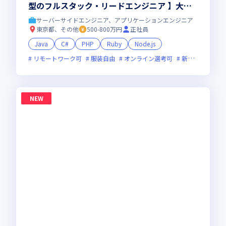
型のフルスタック・リードエンジニア 】大手
直取引・最先端プロジェクト多数／残業少・福
サーバーサイドエンジニア、アプリケーションエンジニア
利厚生◎
東京都、その他
500-800万円
正社員
Java
C#
PHP
Ruby
Node.js
リモートワーク可
服装自由
オンライン選考可
新技術に積極的
NEW