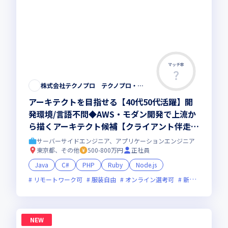
マッチ率
株式会社テクノプロ テクノプロ・エンジニアリング社
アーキテクトを目指せる【40代50代活躍】開
発環境/言語不問◆AWS・モダン開発で上流か
ら描くアーキテクト候補【クライアント伴走型
のフルスタック・リードエンジニア 】大手直
サーバーサイドエンジニア、アプリケーションエンジニア
取引・最先端プロジェクト多数／残業少・福利
東京都、その他
500-800万円
正社員
厚生◎
Java
C#
PHP
Ruby
Node.js
リモートワーク可
服装自由
オンライン選考可
新技術に積極的
NEW