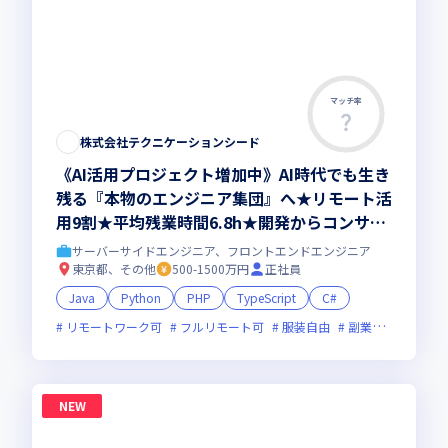
マッチ率
株式会社テクニケーションシード
《AI活用プロジェクト増加中》AI時代でも生き
残る『本物のエンジニア集団』へ★リモート活
用9割★平均残業時間6.8h★開発からコンサル
領域まで、一気通貫でキャリアを作りたいあな
サーバーサイドエンジニア、フロントエンドエンジニア
たにオススメの環境です！
東京都、その他
500-1500万円
正社員
Java
Python
PHP
TypeScript
C#
リモートワーク可
フルリモート可
服装自由
副業可
オンラ
NEW