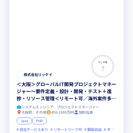
マッチ率
株式会社リッケイ
＜大阪＞グローバルIT開発プロジェクトマネー
ジャー～要件定義・設計・開発・テスト＋進
捗・リソース管理＜リモート可／海外案件多数
＞高収入／スキルUPを目指す方歓迎！
システムエンジニア、プロジェクトマネージャー
大阪府、その他
450-1000万円
契約社員
Java
PHP
自社サービスあり
リモートワーク可
服装自由
オンライン選考可