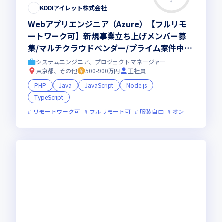
KDDIアイレット株式会社
Webアプリエンジニア（Azure）【フルリモ
ートワーク可】新規事業立ち上げメンバー募
集/マルチクラウドベンダー/プライム案件中心
◎KDDIグループ安定待遇
システムエンジニア、プロジェクトマネージャー
東京都、その他
500-900万円
正社員
PHP
Java
JavaScript
Node.js
TypeScript
リモートワーク可
フルリモート可
服装自由
オンライン選考可