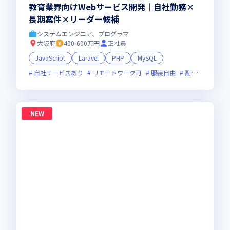
教育業界向けWebサービス開発｜自社勤務×
長期案件×リーダー候補
システムエンジニア、プログラマ
大阪府
400-600万円
正社員
JavaScript
Laravel
PHP
MySQL
自社サービスあり
リモートワーク可
服装自由
副業可
フレ
NEW