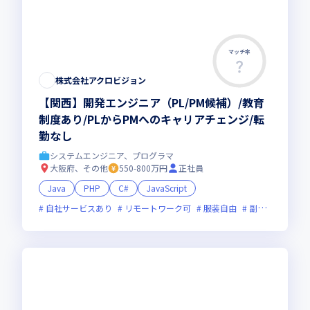
マッチ率
株式会社アクロビジョン
【関西】開発エンジニア（PL/PM候補）/教育
制度あり/PLからPMへのキャリアチェンジ/転
勤なし
システムエンジニア、プログラマ
大阪府、その他
550-800万円
正社員
Java
PHP
C#
JavaScript
自社サービスあり
リモートワーク可
服装自由
副業可
オン