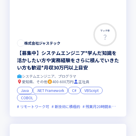
マッチ率
株式会社ジャステック
【募集中】システムエンジニア*学んだ知識を
活かしたい方や実務経験をさらに積んでいきた
い方も歓迎*月収30万円以上目安
システムエンジニア、プログラマ
愛知県、その他
400-600万円
正社員
Java
.NET Framework
C#
VBScript
COBOL
リモートワーク可
新技術に積極的
残業月20時間未満
女性エン