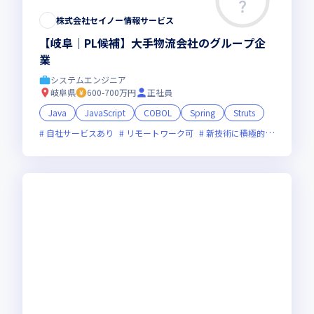
株式会社セイノー情報サービス
【岐阜｜PL候補】大手物流会社のグループ企
業
システムエンジニア
岐阜県
600-700万円
正社員
Java
JavaScript
COBOL
Spring
Struts
自社サービスあり
リモートワーク可
新技術に積極的
女性エン