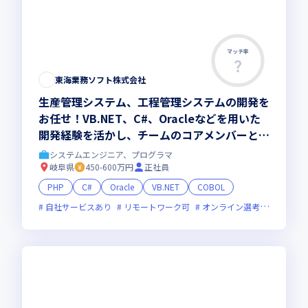
マッチ率
東海業務ソフト株式会社
生産管理システム、工程管理システムの開発を
お任せ！VB.NET、C#、Oracleなどを用いた
開発経験を活かし、チームのコアメンバーとし
て主体的に活躍しませんか
システムエンジニア、プログラマ
岐阜県
450-600万円
正社員
PHP
C#
Oracle
VB.NET
COBOL
自社サービスあり
リモートワーク可
オンライン選考可
残業月