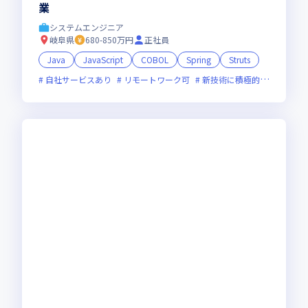
業
システムエンジニア
岐阜県
680-850万円
正社員
Java
JavaScript
COBOL
Spring
Struts
自社サービスあり
リモートワーク可
新技術に積極的
女性エン