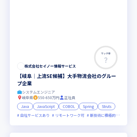
マッチ率
株式会社セイノー情報サービス
【岐阜｜上流SE候補】大手物流会社のグルー
プ企業
システムエンジニア
岐阜県
550-650万円
正社員
Java
JavaScript
COBOL
Spring
Struts
自社サービスあり
リモートワーク可
新技術に積極的
女性エン