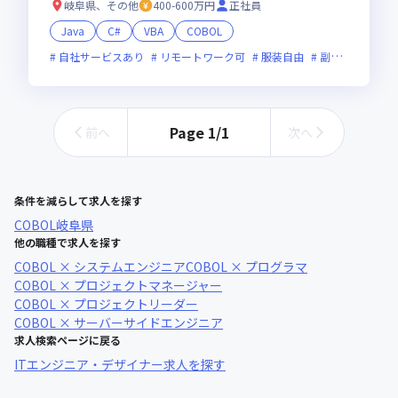
岐阜県、その他
400-600万円
正社員
Java
C#
VBA
COBOL
自社サービスあり
リモートワーク可
服装自由
副業可
オン
Page
1
/
1
前へ
次へ
条件を減らして求人を探す
COBOL
岐阜県
他の職種で求人を探す
COBOL × システムエンジニア
COBOL × プログラマ
COBOL × プロジェクトマネージャー
COBOL × プロジェクトリーダー
COBOL × サーバーサイドエンジニア
求人検索ページに戻る
ITエンジニア・デザイナー求人を探す