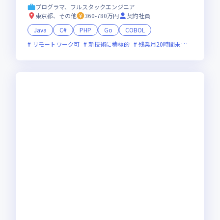
プログラマ、フルスタックエンジニア
東京都、その他
360-780万円
契約社員
Java
C#
PHP
Go
COBOL
リモートワーク可
新技術に積極的
残業月20時間未満
女性エン