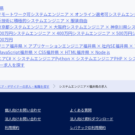
県
リモートワーク可
システムエンジニア × オンライン選考可
システムエンジ
新技術に積極的
システムエンジニア × 服装自由
東京都
システムエンジニア × 大阪府
システムエンジニア × 神奈川県
シス
00万円
システムエンジニア × 400万円
システムエンジニア × 500万円
00万円
ジニア
福井県 × アプリケーションエンジニア
福井県 × 社内SE
福井県 ×
vaScript
福井県 × CSS
福井県 × HTML
福井県 × Node.js
ニア
C# × システムエンジニア
Python × システムエンジニア
PHP × 
ナー求人を探す
ジニア・デザイナーの求人・転職を探す
システムエンジニア×福井県の求人
個人向けお問い合わせ
よくある質問
法人向けお問い合わせ
法人向け資料ダウンロード
利用規約
レバテックID利用規約