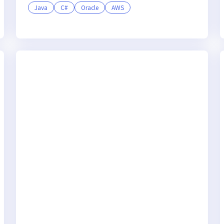
Java
C#
Oracle
AWS
オンライン選考可
フレックス制度あり
ベンチャー企業
上場企業