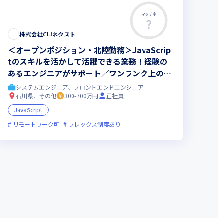
マッチ率
この求人は募集終了しました
株式会社CIJネクスト
＜オープンポジション・北陸勤務＞JavaScrip
tのスキルを活かして活躍できる業務！経験の
あるエンジニアがサポート／ワンランク上のエ
ンジニアを目指しませんか
システムエンジニア、フロントエンドエンジニア
石川県、その他
300-700万円
正社員
JavaScript
アが活躍中
新技術に積極的
リモートワーク可
上場企業
フレックス制度あり
ストックオプションあり
女性エンジニアが活