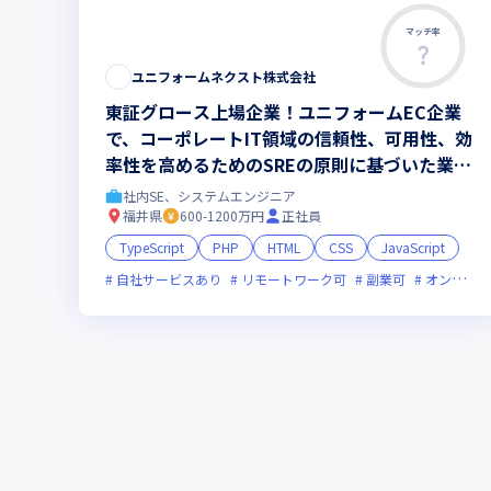
マッチ率
ユニフォームネクスト株式会社
東証グロース上場企業！ユニフォームEC企業
で、コーポレートIT領域の信頼性、可用性、効
率性を高めるためのSREの原則に基づいた業務
を主導
社内SE、システムエンジニア
福井県
600-1200万円
正社員
TypeScript
PHP
HTML
CSS
JavaScript
自社サービスあり
リモートワーク可
副業可
オンライン選考可