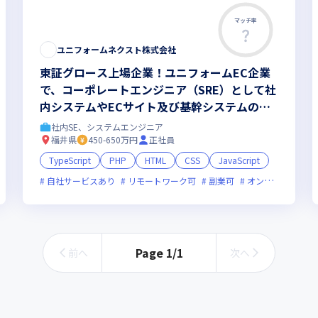
マッチ率
ユニフォームネクスト株式会社
東証グロース上場企業！ユニフォームEC企業
で、コーポレートエンジニア（SRE）として社
内システムやECサイト及び基幹システムの開
発をお任せ
社内SE、システムエンジニア
福井県
450-650万円
正社員
TypeScript
PHP
HTML
CSS
JavaScript
新技術に積極的
自社サービスあり
上場企業
リモートワーク可
ストックオプションあり
副業可
オンライン選考可
女性エンジニ
Page
1
/
1
前へ
次へ