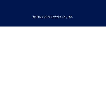
©
2020-2026
Levtech Co., Ltd.