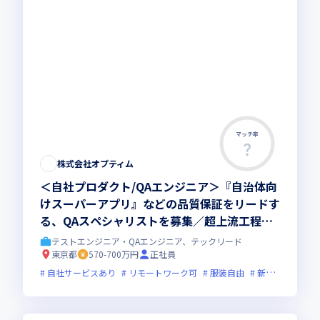
マッチ率
株式会社オプティム
＜自社プロダクト/QAエンジニア＞『自治体向
けスーパーアプリ』などの品質保証をリードす
る、QAスペシャリストを募集／超上流工程か
ら深く参画し、複数組織を横断した品質管理体
テストエンジニア・QAエンジニア、テックリード
制の構築を牽引していただきます
東京都
570-700万円
正社員
自社サービスあり
リモートワーク可
服装自由
新技術に積極的