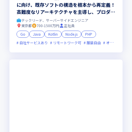
に向け、既存ソフトの構造を根本から再定義！
高難度なリアーキテクチャを主導し、プロダク
トとチームの成長を牽引していただきます
テックリード、サーバーサイドエンジニア
東京都
700-1500万円
正社員
Go
Java
Kotlin
Node.js
PHP
自社サービスあり
リモートワーク可
服装自由
オンライン選考可