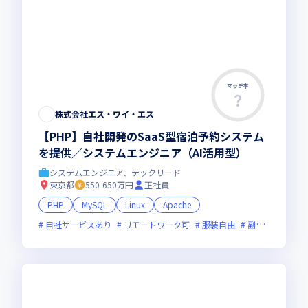
マッチ率
株式会社エス・ワイ・エス
【PHP】自社開発のSaaS型宿泊予約システム
を提供／システムエンジニア（AI活用型）
システムエンジニア、テックリード
東京都
550-650万円
正社員
PHP
MySQL
Linux
Apache
自社サービスあり
リモートワーク可
服装自由
副業可
オン