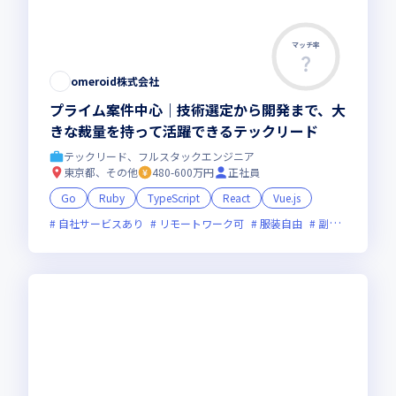
マッチ率
omeroid株式会社
プライム案件中心｜技術選定から開発まで、大
きな裁量を持って活躍できるテックリード
テックリード、フルスタックエンジニア
東京都、その他
480-600万円
正社員
Go
Ruby
TypeScript
React
Vue.js
自社サービスあり
リモートワーク可
服装自由
副業可
オン