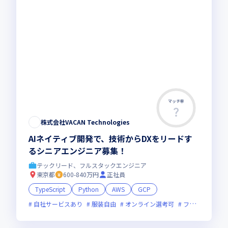
マッチ率
株式会社VACAN Technologies
AIネイティブ開発で、技術からDXをリードす
るシニアエンジニア募集！
テックリード、フルスタックエンジニア
東京都
600-840万円
正社員
TypeScript
Python
AWS
GCP
自社サービスあり
服装自由
オンライン選考可
フレックス制度あり