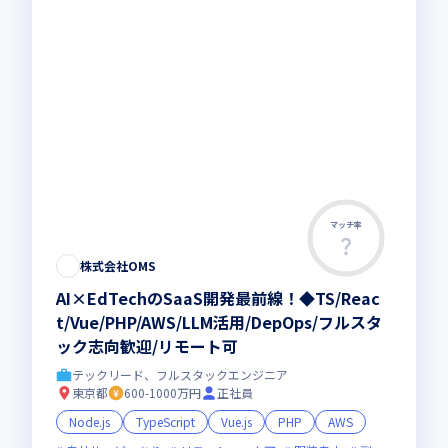
マッチ率
株式会社OMS
AI×EdTechのSaaS開発最前線！◆TS/Reac
t/Vue/PHP/AWS/LLM活用/DepOps/フルスタ
ック志向歓迎/リモート可
テックリード、フルスタックエンジニア
東京都
600-1000万円
正社員
Node.js
TypeScript
Vue.js
PHP
AWS