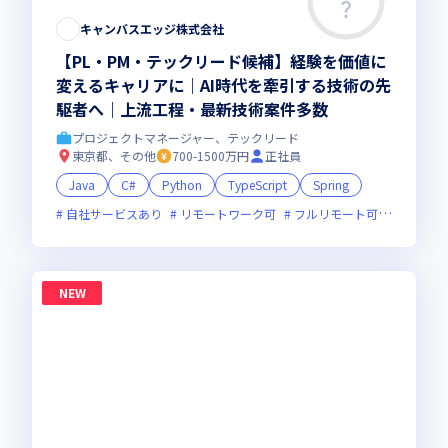
キャンバスエッジ株式会社
【PL・PM・テックリード候補】経験を価値に
変えるキャリアに｜AI時代を牽引する技術の先
駆者へ｜上流工程・最新技術案件多数
プロジェクトマネージャー、テックリード
東京都、その他
700-1500万円
正社員
Java
C#
Python
TypeScript
Spring
自社サービスあり
リモートワーク可
フルリモート可
服装自由
NEW