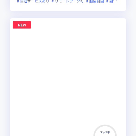
自社サービスあり
リモートワーク可
服装自由
副業可
オン
NEW
マッチ率