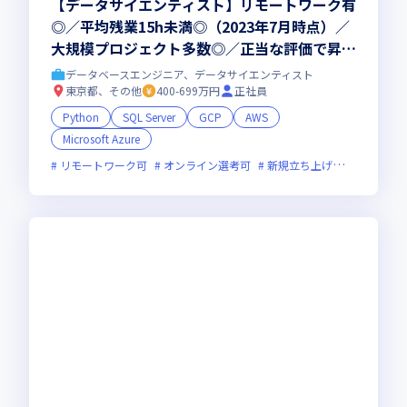
【データサイエンティスト】リモートワーク有
◎／平均残業15h未満◎（2023年7月時点）／
大規模プロジェクト多数◎／正当な評価で昇給
率の高さが魅力！
データベースエンジニア、データサイエンティスト
東京都、その他
400-699万円
正社員
Python
SQL Server
GCP
AWS
Microsoft Azure
リモートワーク可
オンライン選考可
新規立ち上げ
新技術に積