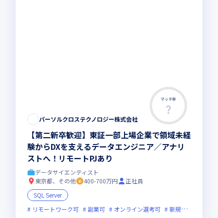
マッチ率
この求人は募集終了しました
パーソルクロステクノロジー株式会社
【第二新卒歓迎】東証一部上場企業で領域未経
験からDXを支えるデータエンジニア／アナリ
ストへ！リモートPJあり
データサイエンティスト
東京都、その他
400-700万円
正社員
SQL Server
リモートワーク可
副業可
オンライン選考可
新規立ち上げ