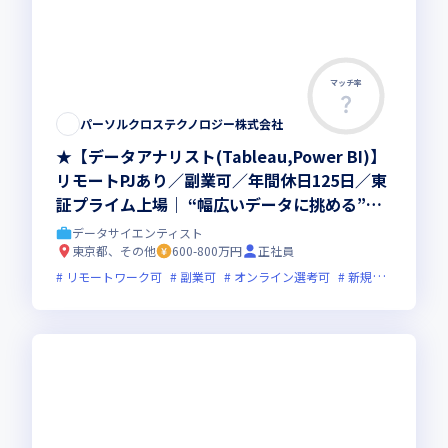
マッチ率
この求人は募集終了しました
パーソルクロステクノロジー株式会社
★【データアナリスト(Tableau,Power BI)】
リモートPJあり／副業可／年間休日125日／東
証プライム上場｜ “幅広いデータに挑める”環
境で、スキルアップ◎ワークライフバランスも
データサイエンティスト
抜群で”安定×成長”の実現が可能です！
東京都、その他
600-800万円
正社員
リモートワーク可
副業可
オンライン選考可
新規立ち上げ