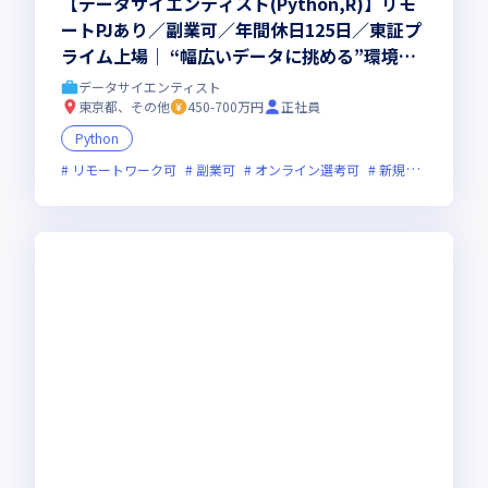
【データサイエンティスト(Python,R)】リモ
ートPJあり／副業可／年間休日125日／東証プ
ライム上場｜ “幅広いデータに挑める”環境
で、スキルアップ◎ワークライフバランスも抜
データサイエンティスト
群で”安定×成長の実現が可能です！
東京都、その他
450-700万円
正社員
Python
リモートワーク可
副業可
オンライン選考可
新規立ち上げ