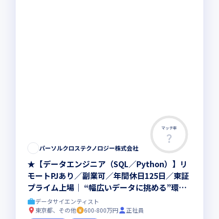
マッチ率
この求人は募集終了しました
パーソルクロステクノロジー株式会社
★【データエンジニア（SQL／Python）】リ
モートPJあり／副業可／年間休日125日／東証
プライム上場｜ “幅広いデータに挑める”環境
で、スキルアップ◎ワークライフバランスも抜
データサイエンティスト
群で”安定×成長”の実現が可能です！
東京都、その他
600-800万円
正社員