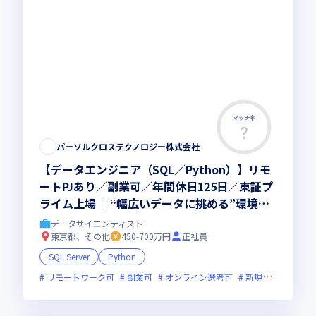
マッチ率
この求人は募集終了しました
パーソルクロステクノロジー株式会社
【データエンジニア（SQL／Python）】リモ
ートPJあり／副業可／年間休日125日／東証プ
ライム上場｜ “幅広いデータに挑める”環境
で、スキルアップ◎ワークライフバランスも抜
データサイエンティスト
群で”安定×成長”の実現が可能です！
東京都、その他
450-700万円
正社員
SQL Server
Python
リモートワーク可
副業可
オンライン選考可
新規立ち上げ