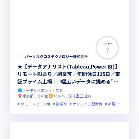
マッチ率
この求人は募集終了しました
パーソルクロステクノロジー株式会社
★【データアナリスト(Tableau,Power BI)】
リモートPJあり／副業可／年間休日125日／東
証プライム上場｜ “幅広いデータに挑める”環
境で、スキルアップ◎ワークライフバランスも
データサイエンティスト
抜群で”安定×成長”の実現が可能です！
東京都、その他
450-700万円
正社員
リモートワーク可
副業可
オンライン選考可
新規立ち上げ