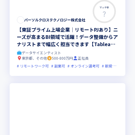
マッチ率
この求人は募集終了しました
パーソルクロステクノロジー株式会社
【東証プライム上場企業｜リモートPJあり】ニ
ーズが高まるBI領域で活躍！データ整備からア
ナリストまで幅広く担当できます【Tableau
／PowerBI】
データサイエンティスト
東京都、その他
500-800万円
正社員
リモートワーク可
副業可
オンライン選考可
新規立ち上げ