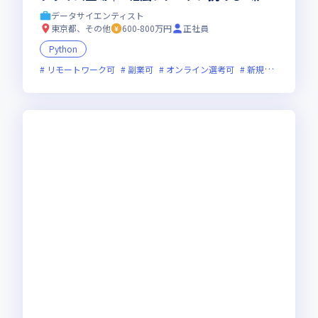
で、スキルアップ◎ワークライフバランスも抜
データサイエンティスト
群で”安定×成長”の実現が可能です！
東京都、その他
600-800万円
正社員
Python
リモートワーク可
副業可
オンライン選考可
新規立ち上げ