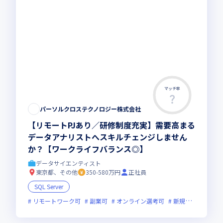
マッチ率
この求人は募集終了しました
パーソルクロステクノロジー株式会社
【リモートPJあり／研修制度充実】需要高まる
データアナリストへスキルチェンジしません
か？【ワークライフバランス◎】
データサイエンティスト
東京都、その他
350-580万円
正社員
SQL Server
リモートワーク可
副業可
オンライン選考可
新規立ち上げ