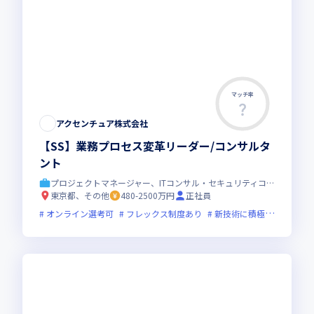
マッチ率
アクセンチュア株式会社
【SS】業務プロセス変革リーダー/コンサルタ
ント
プロジェクトマネージャー、ITコンサル・セキュリティコンサル
東京都、その他
480-2500万円
正社員
オンライン選考可
フレックス制度あり
新技術に積極的
グロー