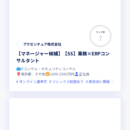
マッチ率
アクセンチュア株式会社
【マネージャー候補】【SS】業務×ERPコン
サルタント
ITコンサル・セキュリティコンサル
東京都、その他
1000-2500万円
正社員
オンライン選考可
フレックス制度あり
新技術に積極的
グロー