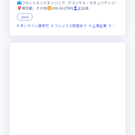
形成／女性育休取得率98％
フロントエンドエンジニア、ITコンサル・セキュリティコンサル
東京都、その他
600-663万円
正社員
Java
オンライン選考可
フレックス制度あり
上場企業
グローバル展