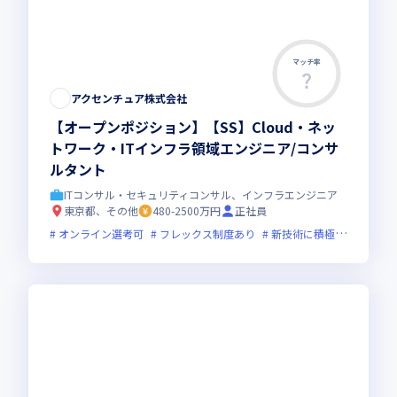
マッチ率
アクセンチュア株式会社
【オープンポジション】【SS】Cloud・ネッ
トワーク・ITインフラ領域エンジニア/コンサ
ルタント
ITコンサル・セキュリティコンサル、インフラエンジニア
東京都、その他
480-2500万円
正社員
オンライン選考可
フレックス制度あり
新技術に積極的
グロー