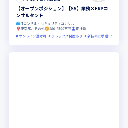
【オープンポジション】【SS】業務×ERPコ
ンサルタント
ITコンサル・セキュリティコンサル
東京都、その他
480-2500万円
正社員
オンライン選考可
フレックス制度あり
新技術に積極的
グロー