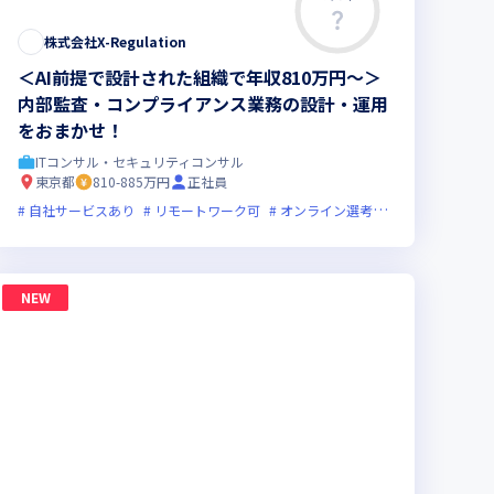
株式会社X-Regulation
＜AI前提で設計された組織で年収810万円～＞
内部監査・コンプライアンス業務の設計・運用
をおまかせ！
ITコンサル・セキュリティコンサル
東京都
810-885万円
正社員
ライン選考可
ローバル展開
自社サービスあり
裁量労働制あり
新技術に積極的
リモートワーク可
ベンチャー企業
オンライン選考可
実務未経験歓迎
フレックス制
グローバル
NEW