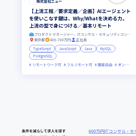
株式会社ニュー
【上流工程／要求定義／企画】AIエージェント
を使いこなす鍵は、Why/Whatを決める力。
上流の型で身につける／基本リモート
プロダクトマネージャー、ITコンサル・セキュリティコンサル
東京都
400-700万円
正社員
TypeScript
JavaScript
Java
MySQL
PostgreSQL
リモートワーク可
フルリモート可
服装自由
オンライン選考可
条件を減らして求人を探す
600万円
ITコンサル・