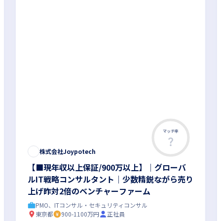
マッチ率
株式会社Joypotech
【■現年収以上保証/900万以上】｜グローバ
ルIT戦略コンサルタント｜少数精鋭ながら売り
上げ昨対2倍のベンチャーファーム
PMO、ITコンサル・セキュリティコンサル
東京都
900-1100万円
正社員