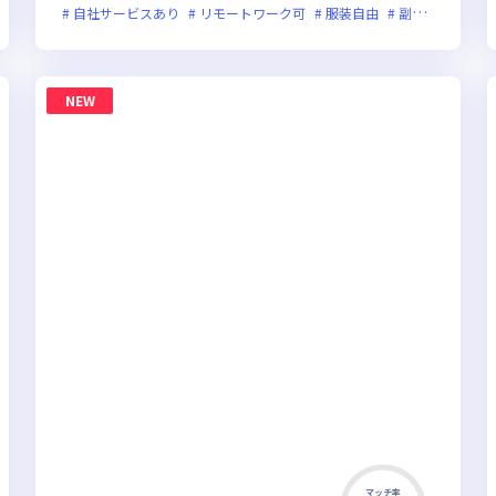
オンライン選考可
自社サービスあり
新技術に積極的
リモートワーク可
ベンチャー企業
服装自由
実務未経験歓迎
副業可
オン
グ
NEW
マッチ率