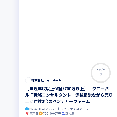
マッチ率
株式会社Joypotech
【■現年収以上保証/700万以上】｜グローバ
ルIT戦略コンサルタント｜少数精鋭ながら売り
上げ昨対2倍のベンチャーファーム
PMO、ITコンサル・セキュリティコンサル
東京都
700-900万円
正社員