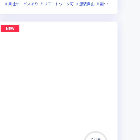
ライン選考可
ローバル展開
自社サービスあり
裁量労働制あり
新技術に積極的
リモートワーク可
ベンチャー企業
服装自由
実務未経験歓迎
副業可
オンライン選
グローバル
NEW
マッチ率