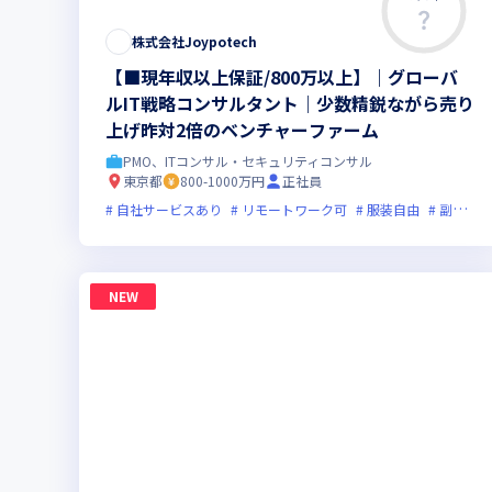
株式会社Joypotech
【■現年収以上保証/800万以上】｜グローバ
ルIT戦略コンサルタント｜少数精鋭ながら売り
上げ昨対2倍のベンチャーファーム
PMO、ITコンサル・セキュリティコンサル
東京都
800-1000万円
正社員
自社サービスあり
リモートワーク可
服装自由
副業可
NEW