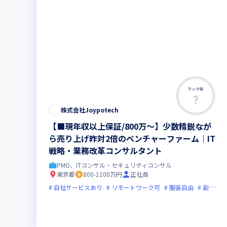
マッチ率
株式会社Joypotech
【■現年収以上保証/800万～】少数精鋭なが
ら売り上げ昨対2倍のベンチャーファーム｜IT
戦略・業務改革コンサルタント
PMO、ITコンサル・セキュリティコンサル
東京都
800-1100万円
正社員
自社サービスあり
リモートワーク可
服装自由
副業可