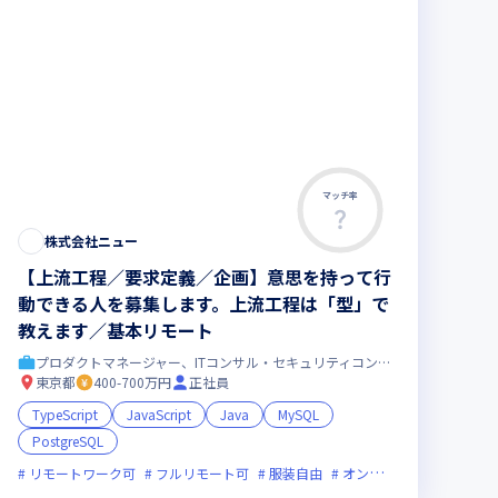
マッチ率
株式会社ニュー
【上流工程／要求定義／企画】意思を持って行
動できる人を募集します。上流工程は「型」で
教えます／基本リモート
プロダクトマネージャー、ITコンサル・セキュリティコンサル
東京都
400-700万円
正社員
ライン選考可
ローバル展開
裁量労働制あり
新技術に積極的
ベンチャー企業
実務未経験歓迎
グローバル
TypeScript
JavaScript
Java
MySQL
PostgreSQL
リモートワーク可
フルリモート可
服装自由
オンライン選考可
新技