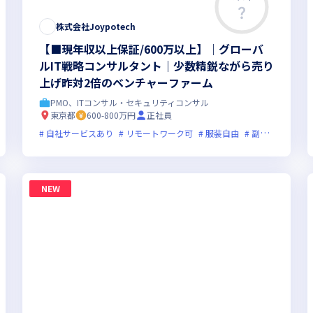
株式会社Joypotech
【■現年収以上保証/600万以上】｜グローバ
ルIT戦略コンサルタント｜少数精鋭ながら売り
上げ昨対2倍のベンチャーファーム
PMO、ITコンサル・セキュリティコンサル
東京都
600-800万円
正社員
オンライン選考可
自社サービスあり
新技術に積極的
リモートワーク可
ベンチャー企業
服装自由
実務未経験歓迎
副業可
オン
グ
NEW