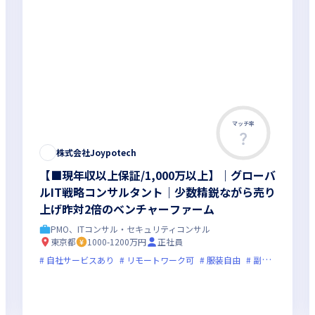
マッチ率
株式会社Joypotech
【■現年収以上保証/1,000万以上】｜グローバ
ルIT戦略コンサルタント｜少数精鋭ながら売り
上げ昨対2倍のベンチャーファーム
PMO、ITコンサル・セキュリティコンサル
東京都
1000-1200万円
正社員
オンライン選考可
自社サービスあり
新技術に積極的
リモートワーク可
ベンチャー企業
服装自由
実務未経験歓迎
副業可
オン
グ