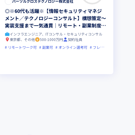
パーソルクロステクノロジー株式会社
◎※60代も活躍※【情報セキュリティマネジ
メント／テクノロジーコンサルト】構想策定～
実装支援まで一気通貫｜リモート・副業制度あ
り｜年収500～1000万｜東証プライム上場企業
インフラエンジニア、ITコンサル・セキュリティコンサル
G
東京都、その他
500-1000万円
契約社員
リモートワーク可
副業可
オンライン選考可
フレックス制度あり
新
新技術に積極的
残業月20時間未満