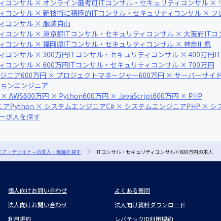
ィコンサル × オンライン選考可
ITコンサル・セキュリティコンサル ×
ィコンサル × 新技術に積極的
ITコンサル・セキュリティコンサル × 
ィコンサル × 服装自由
ィコンサル × 東京都
ITコンサル・セキュリティコンサル × 大阪府
IT
ィコンサル × 福岡県
ITコンサル・セキュリティコンサル × 神奈川県
コンサル × 300万円
ITコンサル・セキュリティコンサル × 400万円
I
コンサル × 600万円
ITコンサル・セキュリティコンサル × 700万円
ンジニア
600万円 × プロジェクトマネージャー
600万円 × サーバーサ
ーションエンジニア
 × AWS
600万円 × Python
600万円 × JavaScript
600万円 × PHP
ニア
Python × システムエンジニア
C# × システムエンジニア
PHP × 
ナー求人を探す
ジニア・デザイナーの求人・転職を探す
ITコンサル・セキュリティコンサル×600万円の求人
個人向けお問い合わせ
よくある質問
法人向けお問い合わせ
法人向け資料ダウンロード
利用規約
レバテックID利用規約