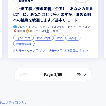
株式会社ニュー
【上流工程／要求定義／企画】「あなたの意見
は?」に、あなたはどう答えますか。決める側
への挑戦を歓迎します／基本リモート
プロダクトマネージャー、ITコンサル・セキュリティコンサル
東京都
400-700万円
正社員
TypeScript
JavaScript
Java
MySQL
PostgreSQL
新技術に積極的
リモートワーク可
残業月20時間未満
フルリモート可
服装自由
オンライン選考可
Page
1
/
69
前へ
次へ
セキュリティコンサル