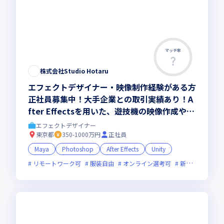
マッチ率
株式会社Studio Hotaru
エフェクトデザイナー・映像制作経験がある方
正社員募集中！大手企業との取引実績あり！A
fter Effectsを用いた、遊技機の映像作成や編
集などをお任せします／少数精鋭のチーム体制
エフェクトデザイナー
で裁量のある業務に挑戦しませんか
東京都
350-1000万円
正社員
Maya
Photoshop
After Effects
Unity
リモートワーク可
服装自由
オンライン選考可
新技術に積極的