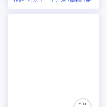
自社サービスあり
リモートワーク可
服装自由
副業可
オン
マッチ率