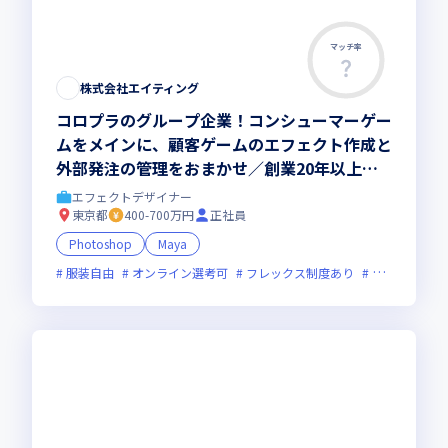
マッチ率
株式会社エイティング
コロプラのグループ企業！コンシューマーゲー
ムをメインに、顧客ゲームのエフェクト作成と
外部発注の管理をおまかせ／創業20年以上の
ゲームデベロッパー
エフェクトデザイナー
東京都
400-700万円
正社員
Photoshop
Maya
服装自由
オンライン選考可
フレックス制度あり
上場企業