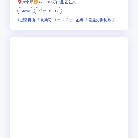
東京都
420-700万円
正社員
Maya
After Effects
服装自由
副業可
ベンチャー企業
裁量労働制あり