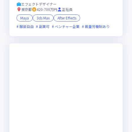
エフェクトデザイナー
東京都
420-700万円
正社員
Maya
3ds Max
After Effects
服装自由
副業可
ベンチャー企業
裁量労働制あり