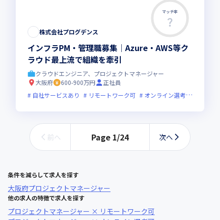
マッチ率
株式会社プログデンス
インフラPM・管理職募集｜Azure・AWS等ク
ラウド最上流で組織を牽引
クラウドエンジニア、プロジェクトマネージャー
大阪府
600-900万円
正社員
自社サービスあり
リモートワーク可
オンライン選考可
新技術
Page
1
/
24
前へ
次へ
条件を減らして求人を探す
大阪府
プロジェクトマネージャー
他の求人の特徴で求人を探す
プロジェクトマネージャー × リモートワーク可