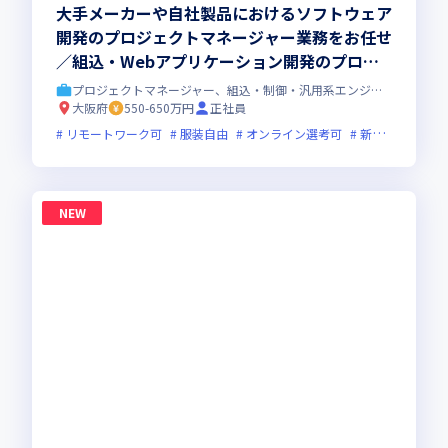
大手メーカーや自社製品におけるソフトウェア
開発のプロジェクトマネージャー業務をお任せ
／組込・Webアプリケーション開発のプロジ
ェクト管理や顧客・パートナー折衝を担当して
プロジェクトマネージャー、組込・制御・汎用系エンジニア
いただきます
大阪府
550-650万円
正社員
リモートワーク可
服装自由
オンライン選考可
新技術に積極的
NEW