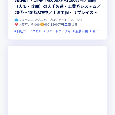
VB.NET・C#◆年収600万～1200万円／関西
（大阪・兵庫）の大手製造・工業系システム／
20代～40代活躍中／上流工程・リプレイス案
件多数／AIマッチング
システムエンジニア、プロジェクトマネージャー
大阪府、その他
600-1200万円
正社員
自社サービスあり
リモートワーク可
服装自由
副業可
オン