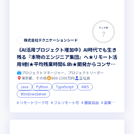
マッチ率
株式会社テクニケーションシード
《AI活用プロジェクト増加中》AI時代でも生き
残る『本物のエンジニア集団』へ★リモート活
用9割★平均残業時間6.8h★開発からコンサル
領域まで、一気通貫でキャリアを作りたいあな
プロジェクトマネージャー、プロジェクトリーダー
たにオススメの環境です！
東京都、その他
800-1500万円
正社員
Java
Python
TypeScript
AWS
WindowsServer
リモートワーク可
フルリモート可
服装自由
副業可
オンラ