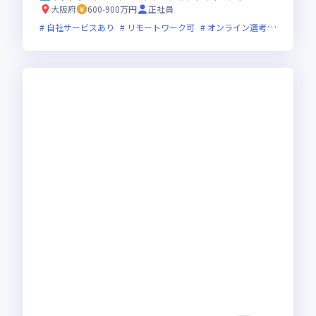
大阪府
600-900万円
正社員
自社サービスあり
リモートワーク可
オンライン選考可
新技術