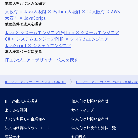
他のスキルで求人を探す
大阪府 × Java
大阪府 × Python
大阪府 × C#
大阪府 × AWS
大阪府 × JavaScript
他の条件で求人を探す
Java × システムエンジニア
Python × システムエンジニア
C# × システムエンジニア
PHP × システムエンジニア
JavaScript × システムエンジニア
求人検索ページに戻る
ITエンジニア・デザイナー求人を探す
ITエンジニア・デザイナーの求人・転職TOP
ITエンジニア・デザイナーの求人・転職を探
IT・Web求人を探す
個人向けお問い合わせ
よくある質問
サイトマップ
人材をお探しの企業様へ
法人向けお問い合わせ
法人向け資料ダウンロード
法人向けお役立ち資料一覧
運営会社
利用規約