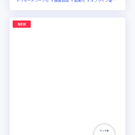
リモートワーク可
服装自由
副業可
オンライン選考可
新規
NEW
マッチ率