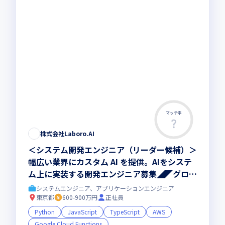
マッチ率
株式会社Laboro.AI
＜システム開発エンジニア（リーダー候補）＞
幅広い業界にカスタム AI を提供。AIをシステ
ム上に実装する開発エンジニア募集◢◤グロー
ス上場◢◤フルリモートOK◢◤
システムエンジニア、アプリケーションエンジニア
東京都
600-900万円
正社員
Python
JavaScript
TypeScript
AWS
Google Cloud Functions