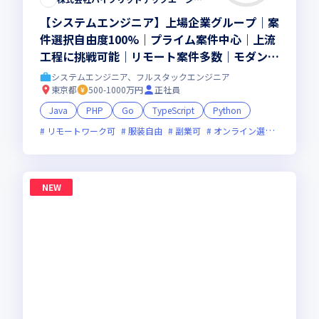
【システムエンジニア】上場企業グループ｜案
件選択自由度100%｜プライム案件中心｜上流
工程に挑戦可能｜リモート案件多数｜モダン開
発｜カジュアル面談OK
システムエンジニア、フルスタックエンジニア
東京都
500-1000万円
正社員
Java
PHP
Go
TypeScript
Python
リモートワーク可
服装自由
副業可
オンライン選考可
新技
NEW