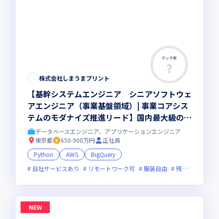
マッチ率
株式会社しまうまプリント
【基幹システムエンジニア シニアソフトウェ
アエンジニア（事業基盤領域）| 事業コアシス
テムのモダナイズ推進リード】国内最大級のプ
リントECを支える基幹システム｜会計・デー
データベースエンジニア、アプリケーションエンジニア
タ基盤・大規模データ管理｜ペタバイト級デー
東京都
650-900万円
正社員
タ｜基幹SaaS接続｜部課長層と協働して推進
Python
AWS
BigQuery
｜ハイブリッド勤務(週1出社)
自社サービスあり
リモートワーク可
服装自由
残業月20時間未満
NEW