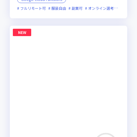
フルリモート可
服装自由
副業可
オンライン選考可
フレッ
NEW