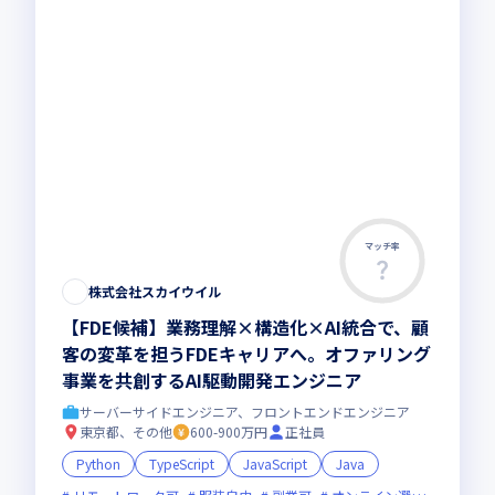
マッチ率
株式会社スカイウイル
【FDE候補】業務理解×構造化×AI統合で、顧
客の変革を担うFDEキャリアへ。オファリング
事業を共創するAI駆動開発エンジニア
サーバーサイドエンジニア、フロントエンドエンジニア
東京都、その他
600-900万円
正社員
Python
TypeScript
JavaScript
Java