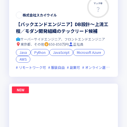
マッチ率
株式会社スカイウイル
【バックエンドエンジニア】DB設計〜上流工
程／モダン開発組織のテックリード候補
サーバーサイドエンジニア、フロントエンドエンジニア
東京都、その他
650-850万円
正社員
Java
Python
JavaScript
Microsoft Azure
AWS
リモートワーク可
服装自由
副業可
オンライン選考可
新規
NEW