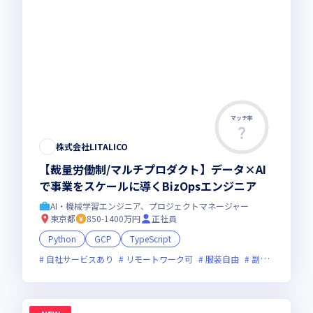
マッチ率
株式会社LITALICO
【裁量労働制/マルチプロダクト】データ×AI
で事業をスケールに導くBizOpsエンジニア
AI・機械学習エンジニア、プロジェクトマネージャー
東京都
850-1400万円
正社員
Python
GCP
TypeScript
自社サービスあり
リモートワーク可
服装自由
副業可
新規