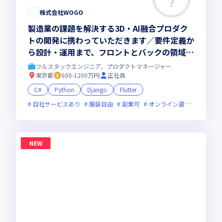
株式会社WOGO
製造業の課題を解決する3D・AI融合プロダク
トの開発に携わっていただきます／要件定義か
ら設計・運用まで、フロントとバックの領域を
越えたフルスタックな開発に挑めます
フルスタックエンジニア、プロダクトマネージャー
東京都
600-1200万円
正社員
C#
Python
Django
Flutter
自社サービスあり
服装自由
副業可
オンライン選考可
フレ
NEW