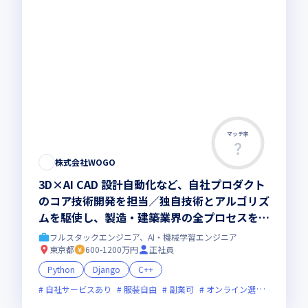
マッチ率
株式会社WOGO
3D×AI CAD 設計自動化など、自社プロダクト
のコア技術開発を担当／独自技術とアルゴリズ
ムを駆使し、製造・建築業界の全プロセスを刷
新する最先端開発をお任せします
フルスタックエンジニア、AI・機械学習エンジニア
東京都
600-1200万円
正社員
Python
Django
C++
自社サービスあり
服装自由
副業可
オンライン選考可
フレ