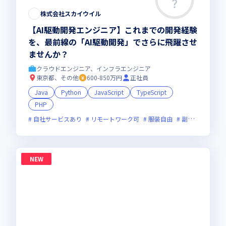
株式会社スカイウイル
【AI駆動開発エンジニア】これまでの開発経験
を、最前線の「AI駆動開発」でさらに飛躍させ
ませんか？
クラウドエンジニア、インフラエンジニア
東京都、その他
600-850万円
正社員
Java
Python
JavaScript
TypeScript
PHP
自社サービスあり
リモートワーク可
服装自由
副業可
オン
NEW