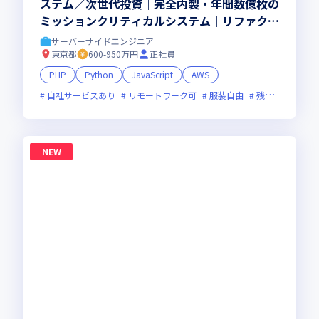
ステム／次世代投資｜完全内製・年間数億枚の
ミッションクリティカルシステム｜リファクタ
＆刷新の比重をさらに拡大｜ハイブリッド勤務
サーバーサイドエンジニア
(週2出社)
東京都
600-950万円
正社員
PHP
Python
JavaScript
AWS
自社サービスあり
リモートワーク可
服装自由
残業月20時間未満
NEW