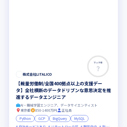
マッチ率
株式会社LITALICO
【裁量労働制/全国400拠点以上の支援デー
タ】全社横断のデータドリブンな意思決定を推
進するデータエンジニア
AI・機械学習エンジニア、データサイエンティスト
東京都
850-1400万円
正社員
Python
GCP
BigQuery
MySQL
自社サービスあり
リモートワーク可
服装自由
副業可
新規