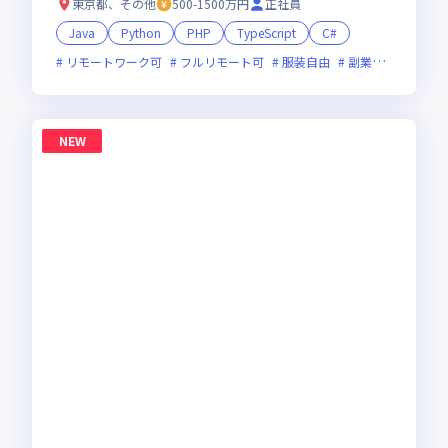
たにオススメの環境です！
東京都、その他
500-1500万円
正社員
Java
Python
PHP
TypeScript
C#
リモートワーク可
フルリモート可
服装自由
副業可
オンラ
NEW