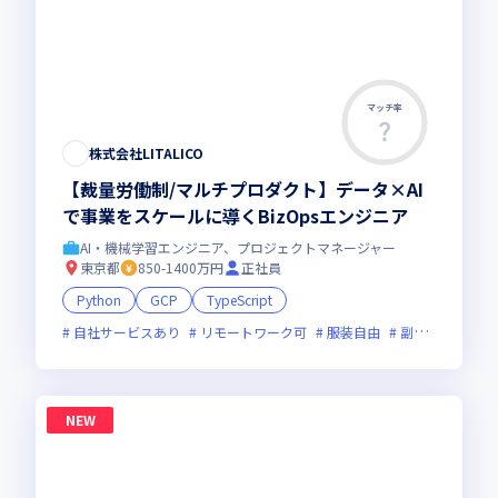
マッチ率
株式会社LITALICO
【裁量労働制/マルチプロダクト】データ×AI
で事業をスケールに導くBizOpsエンジニア
AI・機械学習エンジニア、プロジェクトマネージャー
東京都
850-1400万円
正社員
Python
GCP
TypeScript
自社サービスあり
リモートワーク可
服装自由
副業可
新規
NEW