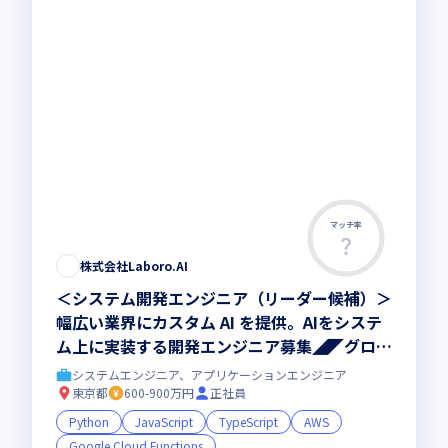
マッチ率
株式会社Laboro.AI
＜システム開発エンジニア（リーダー候補）＞
幅広い業界にカスタム AI を提供。AIをシステ
ム上に実装する開発エンジニア募集◢◤グロー
ス上場◢◤フルリモートOK◢◤
システムエンジニア、アプリケーションエンジニア
東京都
600-900万円
正社員
Python
JavaScript
TypeScript
AWS
Google Cloud Functions