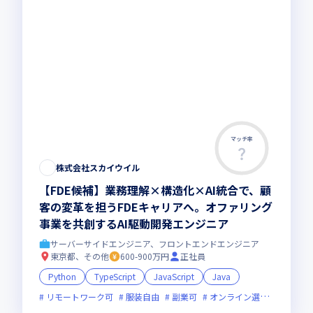
マッチ率
株式会社スカイウイル
【FDE候補】業務理解×構造化×AI統合で、顧
客の変革を担うFDEキャリアへ。オファリング
事業を共創するAI駆動開発エンジニア
サーバーサイドエンジニア、フロントエンドエンジニア
東京都、その他
600-900万円
正社員
Python
TypeScript
JavaScript
Java
リモートワーク可
服装自由
副業可
オンライン選考可
新規