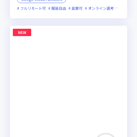
フルリモート可
服装自由
副業可
オンライン選考可
フレッ
NEW