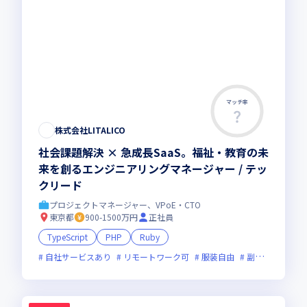
マッチ率
株式会社LITALICO
社会課題解決 × 急成長SaaS。福祉・教育の未
来を創るエンジニアリングマネージャー / テッ
クリード
プロジェクトマネージャー、VPoE・CTO
東京都
900-1500万円
正社員
TypeScript
PHP
Ruby
自社サービスあり
リモートワーク可
服装自由
副業可
オン