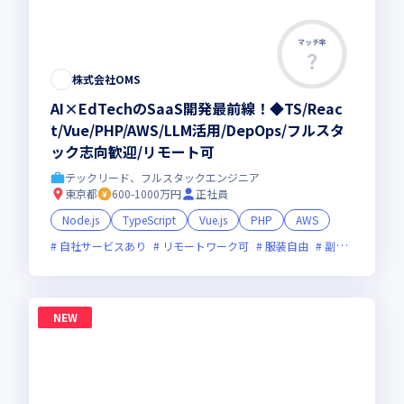
マッチ率
株式会社OMS
AI×EdTechのSaaS開発最前線！◆TS/Reac
t/Vue/PHP/AWS/LLM活用/DepOps/フルスタ
ック志向歓迎/リモート可
テックリード、フルスタックエンジニア
東京都
600-1000万円
正社員
Node.js
TypeScript
Vue.js
PHP
AWS
自社サービスあり
リモートワーク可
服装自由
副業可
オン
NEW