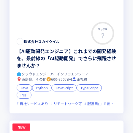
マッチ率
株式会社スカイウイル
【AI駆動開発エンジニア】これまでの開発経験
を、最前線の「AI駆動開発」でさらに飛躍させ
ませんか？
クラウドエンジニア、インフラエンジニア
東京都、その他
600-850万円
正社員
Java
Python
JavaScript
TypeScript
PHP
自社サービスあり
リモートワーク可
服装自由
副業可
オン
NEW