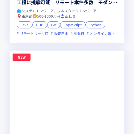
工程に挑戦可能｜リモート案件多数｜モダン開
発｜カジュアル面談OK
システムエンジニア、フルスタックエンジニア
東京都
500-1000万円
正社員
Java
PHP
Go
TypeScript
Python
リモートワーク可
服装自由
副業可
オンライン選考可
新技
NEW