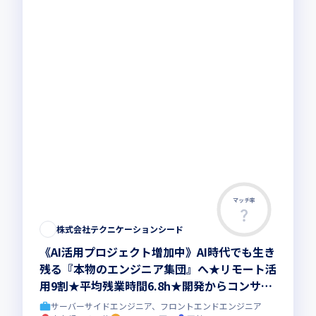
マッチ率
株式会社テクニケーションシード
《AI活用プロジェクト増加中》AI時代でも生き
残る『本物のエンジニア集団』へ★リモート活
用9割★平均残業時間6.8h★開発からコンサル
領域まで、一気通貫でキャリアを作りたいあな
サーバーサイドエンジニア、フロントエンドエンジニア