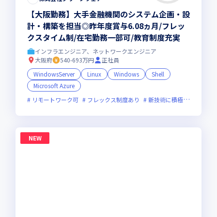
【大阪勤務】大手金融機関のシステム企画・設
計・構築を担当◎昨年度賞与6.08ヵ月/フレッ
クスタイム制/在宅勤務一部可/教育制度充実
インフラエンジニア、ネットワークエンジニア
大阪府
540-693万円
正社員
WindowsServer
Linux
Windows
Shell
Microsoft Azure
リモートワーク可
フレックス制度あり
新技術に積極的
残業月
NEW