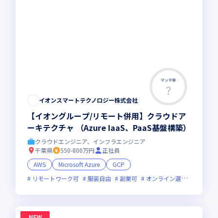
マッチ率
イオンスマートテクノロジー株式会社
【イオングループ/リモート併用】クラウドア
ーキテクチャ （Azure IaaS、PaaS基盤構築）
クラウドエンジニア、インフラエンジニア
千葉県
550-800万円
正社員
AWS
Microsoft Azure
GCP
リモートワーク可
服装自由
副業可
オンライン選考可
フレ
NEW