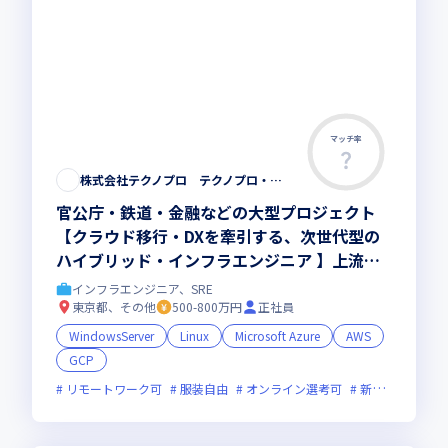
マッチ率
株式会社テクノプロ テクノプロ・エンジニアリング社
官公庁・鉄道・金融などの大型プロジェクト
【クラウド移行・DXを牽引する、次世代型の
ハイブリッド・インフラエンジニア 】上流工
程やリーダーへのステップアップを応援
インフラエンジニア、SRE
東京都、その他
500-800万円
正社員
WindowsServer
Linux
Microsoft Azure
AWS
GCP
リモートワーク可
服装自由
オンライン選考可
新技術に積極的