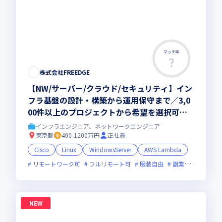
マッチ率
株式会社FREEDGE
【NW/サーバー/クラウド/セキュリティ】イン
フラ基盤の設計・構築から運用保守まで／3,0
00件以上のプロジェクトから希望を選択可
能！手厚いキャリア支援でPM・コンサル・理
インフラエンジニア、ネットワークエンジニア
想の働き方を実現
東京都
400-1200万円
正社員
Cisco
Linux
WindowsServer
AWS Lambda
リモートワーク可
フルリモート可
服装自由
副業可
オンラ
NEW