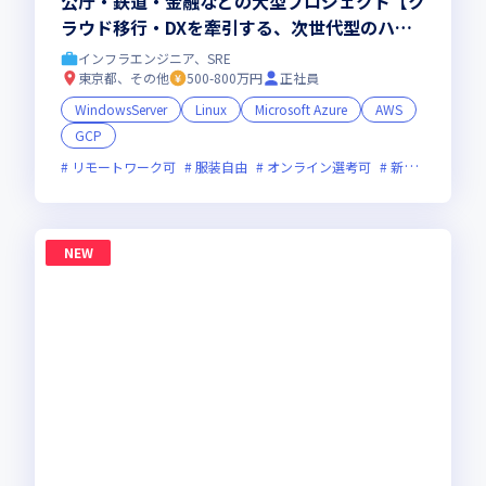
公庁・鉄道・金融などの大型プロジェクト【ク
ラウド移行・DXを牽引する、次世代型のハイ
ブリッド・インフラエンジニア 】
インフラエンジニア、SRE
東京都、その他
500-800万円
正社員
WindowsServer
Linux
Microsoft Azure
AWS
GCP
リモートワーク可
服装自由
オンライン選考可
新技術に積極的
NEW