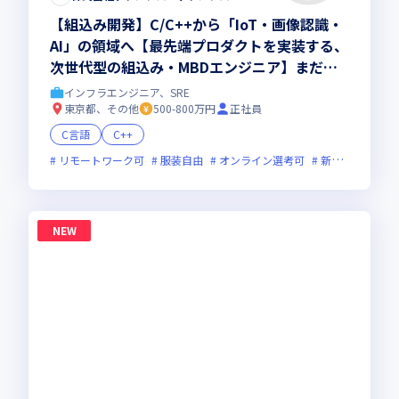
【組込み開発】C/C++から「IoT・画像認識・
AI」の領域へ【最先端プロダクトを実装する、
次世代型の組込み・MBDエンジニア】まだ世
に出ていない次世代プロダクト開発◆最先端の
インフラエンジニア、SRE
研修200講座以上
東京都、その他
500-800万円
正社員
C言語
C++
リモートワーク可
服装自由
オンライン選考可
新技術に積極的
NEW