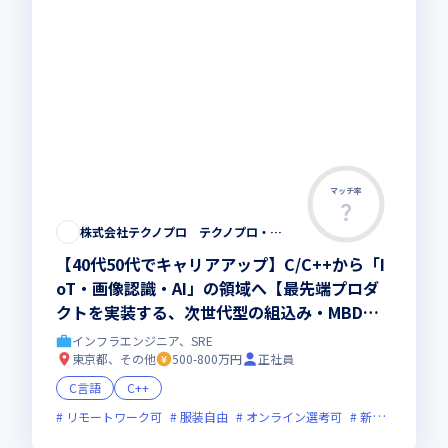
マッチ率
株式会社テクノプロ テクノプロ・エンジニアリング社
【40代50代でキャリアアップ】C/C++から「I
oT・画像認識・AI」の領域へ【最先端プロダ
クトを実装する、次世代型の組込み・MBDエ
ンジニア】まだ世に出ていない次世代プロダク
インフラエンジニア、SRE
ト開発◆最先端の研修200講座以上
東京都、その他
500-800万円
正社員
C言語
C++
リモートワーク可
服装自由
オンライン選考可
新技術に積極的