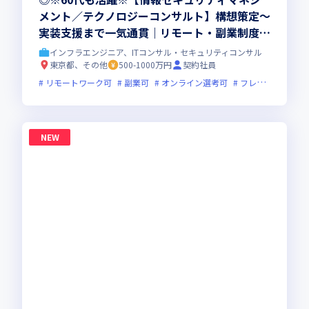
メント／テクノロジーコンサルト】構想策定～
実装支援まで一気通貫｜リモート・副業制度あ
り｜年収500～1000万｜東証プライム上場企業
インフラエンジニア、ITコンサル・セキュリティコンサル
G
東京都、その他
500-1000万円
契約社員
リモートワーク可
副業可
オンライン選考可
フレックス制度あり
NEW