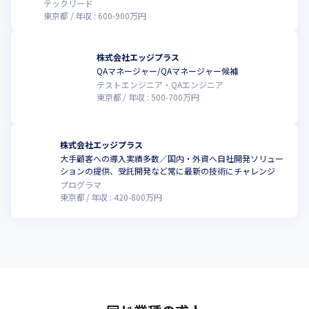
だけませんか？
テックリード
東京都
年収 :
600
-
900
万円
株式会社エッジプラス
QAマネージャー/QAマネージャー候補
こ
テストエンジニア・QAエンジニア
東京都
年収 :
500
-
700
万円
株式会社エッジプラス
大手顧客への導入実績多数／国内・外資へ自社開発ソリュー
ションの提供、受託開発など常に最新の技術にチャレンジ
プログラマ
東京都
年収 :
420
-
800
万円