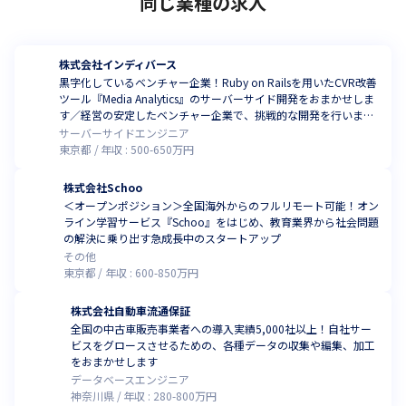
同じ業種の求人
株式会社インディバース
黒字化しているベンチャー企業！Ruby on Railsを用いたCVR改善
ツール『Media Analytics』のサーバーサイド開発をおまかせしま
す／経営の安定したベンチャー企業で、挑戦的な開発を行いませ
んか
サーバーサイドエンジニア
東京都
年収 :
500
-
650
万円
株式会社Schoo
＜オープンポジション＞全国海外からのフルリモート可能！オン
ライン学習サービス『Schoo』をはじめ、教育業界から社会問題
の解決に乗り出す急成長中のスタートアップ
その他
東京都
年収 :
600
-
850
万円
株式会社自動車流通保証
全国の中古車販売事業者への導入実績5,000社以上！自社サー
ビスをグロースさせるための、各種データの収集や編集、加工
をおまかせします
データベースエンジニア
神奈川県
年収 :
280
-
800
万円