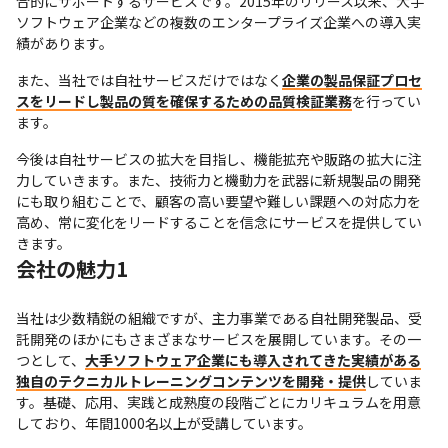
合的にサポートするサービスです。2015年のリリース以来、大手
ソフトウェア企業などの複数のエンタープライズ企業への導入実
績があります。
また、当社では自社サービスだけではなく
企業の製品保証プロセ
スをリードし製品の質を確保するための品質検証業務
を行ってい
ます。
今後は自社サービスの拡大を目指し、機能拡充や販路の拡大に注
力していきます。また、技術力と機動力を武器に新規製品の開発
にも取り組むことで、顧客の高い要望や難しい課題への対応力を
高め、常に変化をリードすることを信念にサービスを提供してい
きます。
会社の魅力1
当社は少数精鋭の組織ですが、主力事業である自社開発製品、受
託開発のほかにもさまざまなサービスを展開しています。その一
つとして、
大手ソフトウェア企業にも導入されてきた実績がある
独自のテクニカルトレーニングコンテンツを開発・提供
していま
す。基礎、応用、実践と成熟度の段階ごとにカリキュラムを用意
しており、年間1000名以上が受講しています。