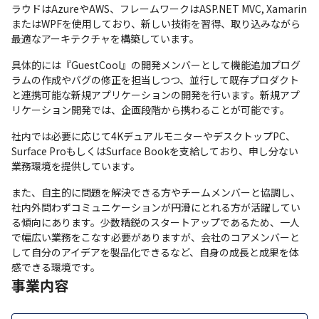
ラウドはAzureやAWS、フレームワークはASP.NET MVC, Xamarin
またはWPFを使用しており、新しい技術を習得、取り込みながら
最適なアーキテクチャを構築しています。
具体的には『GuestCool』の開発メンバーとして機能追加プログ
ラムの作成やバグの修正を担当しつつ、並行して既存プロダクト
と連携可能な新規アプリケーションの開発を行います。新規アプ
リケーション開発では、企画段階から携わることが可能です。
社内では必要に応じて4KデュアルモニターやデスクトップPC、
Surface ProもしくはSurface Bookを支給しており、申し分ない
業務環境を提供しています。
また、自主的に問題を解決できる方やチームメンバーと協調し、
社内外問わずコミュニケーションが円滑にとれる方が活躍してい
る傾向にあります。少数精鋭のスタートアップであるため、一人
で幅広い業務をこなす必要がありますが、会社のコアメンバーと
して自分のアイデアを製品化できるなど、自身の成長と成果を体
感できる環境です。
事業内容