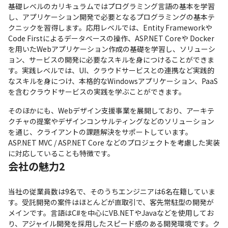
基礎レベルのカリキュラムではプログラミング言語の基本を学習
し、アプリケーション開発で必要となるプログラミングの基本テ
クニックを習得します。応用レベルでは、Entity Frameworkや
Code Firstによるデータベースの操作、ASP.NET Coreや Docker
を用いたWebアプリケーション作成の基礎を学習し、ソリューシ
ョン、サービスの開発に必要なスキルを身につけることができま
す。実践レベルでは、UI、クラウドサービスとの連携など実践的
なスキルを身につけ、本格的なWindowsアプリケーション、PaaS
を含むクラウドサービスの実践を学ぶことができます。
そのほかにも、Webデザイン支援事業を展開しており、アーキテ
クチャの提案やデザインコンサルティングなどのソリューション
を通じ、クライアントの課題解決をサポートしています。
ASP.NET MVC / ASP.NET Core などのプロジェクトを考慮した実装
に対応していることも特徴です。
会社の魅力2
当社の従業員数は9名で、そのうちエンジニアは6名在籍していま
す。受託開発の案件はほとんどが直取引で、客先常駐型の開発が
メインです。言語はC#を中心にVB.NETやJavaなどを使用してお
り、アジャイル開発を採用したスピード感のある開発環境です。ク