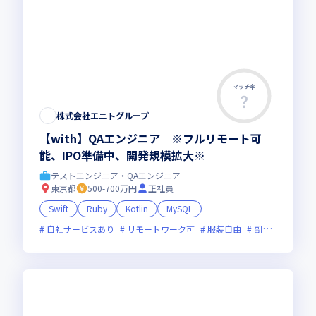
マッチ率
株式会社エニトグループ
【with】QAエンジニア ※フルリモート可
能、IPO準備中、開発規模拡大※
テストエンジニア・QAエンジニア
東京都
500-700万円
正社員
Swift
Ruby
Kotlin
MySQL
自社サービスあり
リモートワーク可
服装自由
副業可
オン