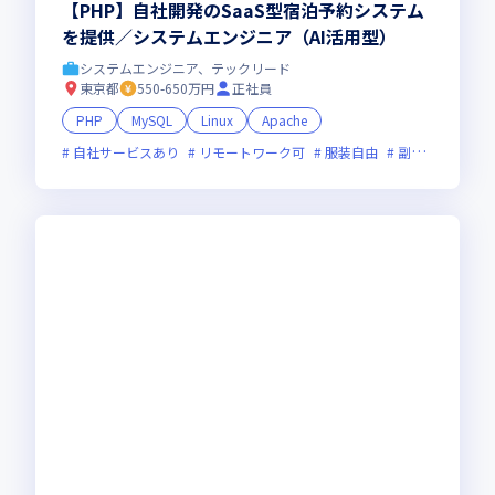
【PHP】自社開発のSaaS型宿泊予約システム
を提供／システムエンジニア（AI活用型）
システムエンジニア、テックリード
東京都
550-650万円
正社員
PHP
MySQL
Linux
Apache
自社サービスあり
リモートワーク可
服装自由
副業可
オン