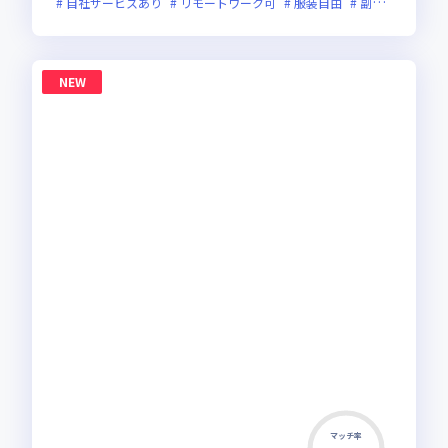
自社サービスあり
リモートワーク可
服装自由
副業可
新規
NEW
マッチ率