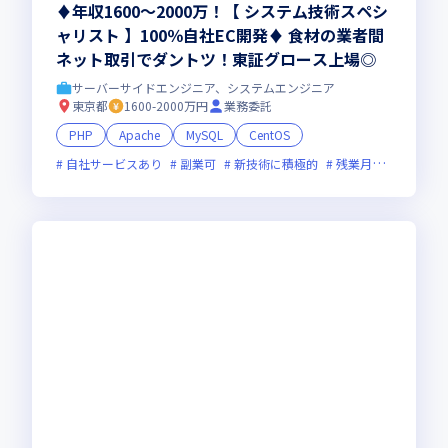
♦年収1600～2000万！【 システム技術スペシ
ャリスト 】100％自社EC開発♦ 食材の業者間
ネット取引でダントツ！東証グロース上場◎
サーバーサイドエンジニア、システムエンジニア
東京都
1600-2000万円
業務委託
PHP
Apache
MySQL
CentOS
自社サービスあり
副業可
新技術に積極的
残業月20時間未満