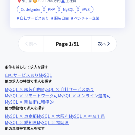
東京都
800-1200万円
正社員
CodeIgniter
PHP
MySQL
AWS
自社サービスあり
服装自由
ベンチャー企業
Page
1
/
51
前へ
次へ
条件を減らして求人を探す
自社サービスあり
MySQL
他の求人の特徴で求人を探す
MySQL × 服装自由
MySQL × 自社サービスあり
MySQL × リモートワーク可
MySQL × オンライン選考可
MySQL × 新技術に積極的
他の勤務地で求人を探す
MySQL × 東京都
MySQL × 大阪府
MySQL × 神奈川県
MySQL × 愛知県
MySQL × 福岡県
他の年収帯で求人を探す