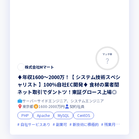
マッチ率
株式会社Mマート
♦年収1600～2000万！【 システム技術スペシ
ャリスト 】100％自社EC開発♦ 食材の業者間
ネット取引でダントツ！東証グロース上場◎
サーバーサイドエンジニア、システムエンジニア
東京都
1600-2000万円
契約社員
PHP
Apache
MySQL
CentOS
自社サービスあり
副業可
新技術に積極的
残業月20時間未満