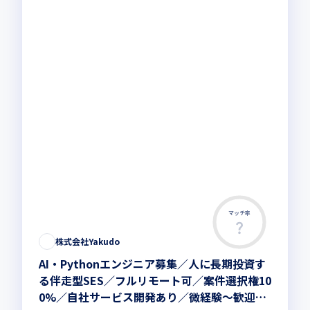
マッチ率
株式会社Yakudo
AI・Pythonエンジニア募集／人に長期投資す
る伴走型SES／フルリモート可／案件選択権10
0%／自社サービス開発あり／微経験〜歓迎／