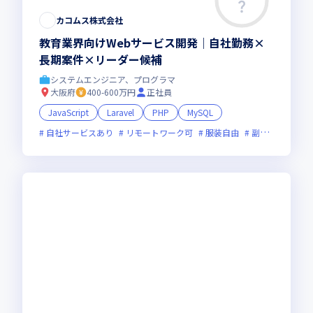
カコムス株式会社
教育業界向けWebサービス開発｜自社勤務×
長期案件×リーダー候補
システムエンジニア、プログラマ
大阪府
400-600万円
正社員
JavaScript
Laravel
PHP
MySQL
自社サービスあり
リモートワーク可
服装自由
副業可
フレ