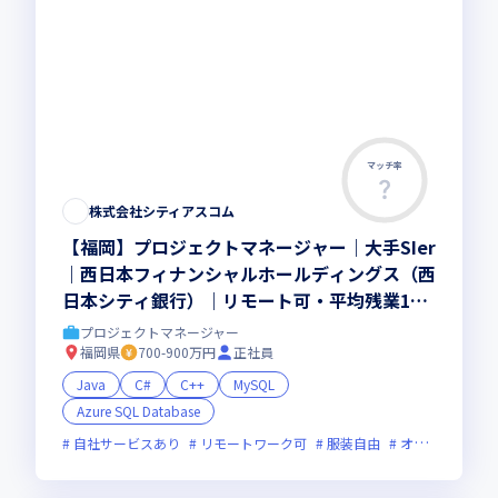
マッチ率
株式会社シティアスコム
【福岡】プロジェクトマネージャー｜大手SIer
｜西日本フィナンシャルホールディングス（西
日本シティ銀行）｜リモート可・平均残業11
h・土日祝休み
プロジェクトマネージャー
福岡県
700-900万円
正社員
Java
C#
C++
MySQL
Azure SQL Database
自社サービスあり
リモートワーク可
服装自由
オンライン選考可