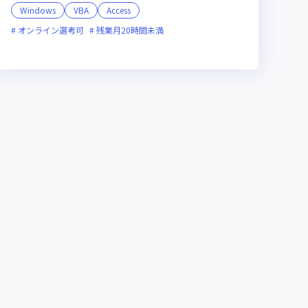
Windows
VBA
Access
オンライン選考可
残業月20時間未満
0時間未満