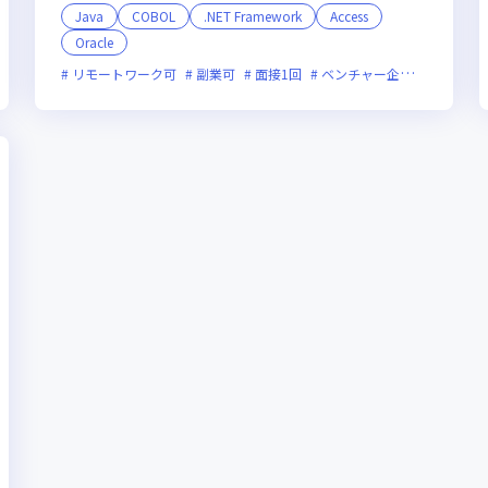
Java
COBOL
.NET Framework
Access
Oracle
業月20時間未満
リモートワーク可
副業可
面接1回
ベンチャー企業
残業月2