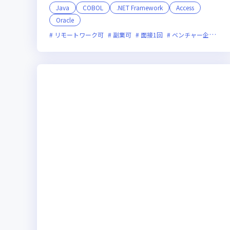
Java
COBOL
.NET Framework
Access
Oracle
リモートワーク可
副業可
面接1回
ベンチャー企業
残