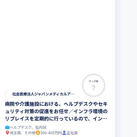
マッチ率
この求人は募集終了しました
社会医療法人ジャパンメディカルアライアンス
病院や介護施設における、ヘルプデスクやセキ
ュリティ対策の促進をお任せ／インフラ環境の
リプレイスを定期的に行っているので、インフ
ラ構築に携われます
ヘルプデスク、社内SE
埼玉県、その他
300-450万円
正社員