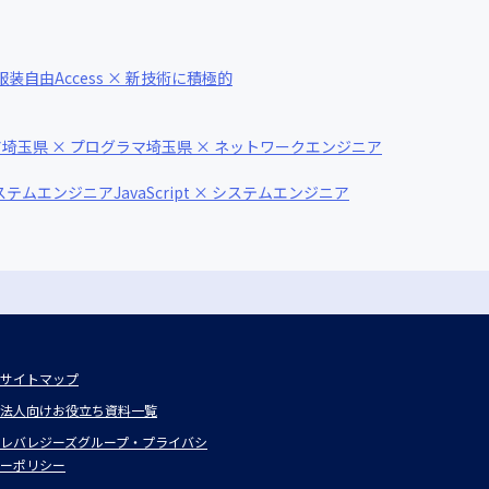
× 服装自由
Access × 新技術に積極的
ア
埼玉県 × プログラマ
埼玉県 × ネットワークエンジニア
システムエンジニア
JavaScript × システムエンジニア
サイトマップ
法人向けお役立ち資料一覧
レバレジーズグループ・プライバシ
ーポリシー