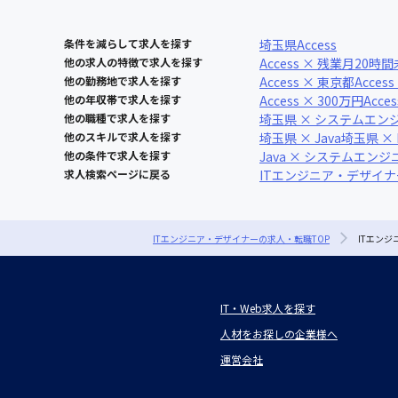
条件を減らして求人を探す
埼玉県
Access
他の求人の特徴で求人を探す
Access × 残業月20時
他の勤務地で求人を探す
Access × 東京都
Acces
他の年収帯で求人を探す
Access × 300万円
Acce
他の職種で求人を探す
埼玉県 × システムエン
他のスキルで求人を探す
埼玉県 × Java
埼玉県 × 
他の条件で求人を探す
Java × システムエンジ
求人検索ページに戻る
ITエンジニア・デザイ
ITエンジニア・デザイナーの求人・転職TOP
ITエン
IT・Web求人を探す
人材をお探しの企業様へ
運営会社