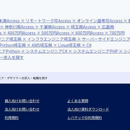
間未満
Access × リモートワーク可
Access × オンライン選考可
Access 
s × 神奈川県
Access × 千葉県
Access × 埼玉県
Access × 広島県
ss × 400万円
Access × 500万円
Access × 600万円
Access × 700万円
ジニア
埼玉県 × インフラエンジニア
埼玉県 × サーバーサイドエンジニ
Python
埼玉県 × AWS
埼玉県 × Linux
埼玉県 × C#
ニア
Python × システムエンジニア
C# × システムエンジニア
PHP × 
ナー求人を探す
ジニア・デザイナーの求人・転職を探す
個人向けお問い合わせ
よくある質問
法人向けお問い合わせ
法人向け資料ダウンロード
利用規約
レバテックID利用規約