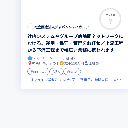
マッチ率
この求人は募集終了しました
社会医療法人ジャパンメディカルアライアンス
社内システムやグループ病院間ネットワークに
おける、運用・保守・管理をお任せ／上流工程
から下流工程まで幅広い業務に携われます
システムエンジニア、社内SE
神奈川県、その他
324-550万円
正社員
Windows
VBA
Access
オンライン選考可
面接1回
残業月20時間未満
女性エンジニアが活躍中