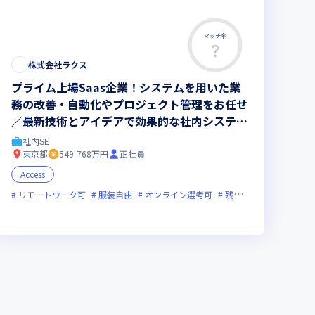
マッチ率
この求人は募集終了しました
株式会社ラクス
プライム上場Saas企業！システムを用いた業
務の改善・自動化やプロジェクト管理をお任せ
／最新技術とアイデアで効果的な社内システム
の提案を実現可能
社内SE
東京都
549-768万円
正社員
Access
が活躍中
リモートワーク可
服装自由
オンライン選考可
残業月20時間未満
上