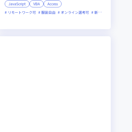
JavaScript
VBA
Access
新技術に積極的
リモートワーク可
ベンチャー企業
服装自由
残業月20時間未満
オンライン選考可
新規立ち上げ
実務未経験歓迎
新技術
女性