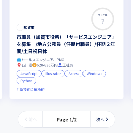
マッチ率
この求人は募集終了しました
加賀市
市職員（加賀市役所）「サービスエンジニア」
を募集 /地方公務員（任期付職員）/任期２年
間/土日祝日休
セールスエンジニア、PMO
石川県
620-630万円
正社員
JavaScript
Illustrator
Access
Windows
Python
ベンチャー企業
残業月20時間未満
実務未経験歓迎
女性エンジニア
新技術に積極的
Page
1
/
2
前へ
次へ