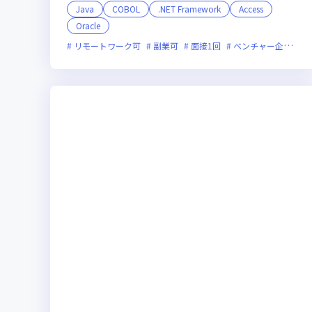
Java
COBOL
.NET Framework
Access
Oracle
リモートワーク可
副業可
面接1回
ベンチャー企業
残