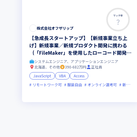
マッチ率
この求人は募集終了しました
株式会社オフザリップ
【急成長スタートアップ】【新規事業立ち上
げ】新規事業／新規プロダクト開発に携わる
｛「FileMaker」を使用したローコード開発
者｝募集！
システムエンジニア、アプリケーションエンジニア
北海道、その他
390-682万円
正社員
JavaScript
VBA
Access
リモートワーク可
服装自由
オンライン選考可
新規立ち上げ