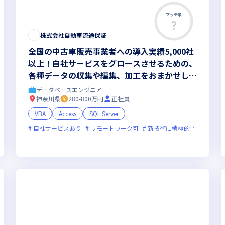
マッチ率
株式会社自動車流通保証
全国の中古車販売事業者への導入実績5,000社
以上！自社サービスをグロースさせるための、
各種データの収集や編集、加工をおまかせしま
す
データベースエンジニア
神奈川県
280-800万円
正社員
VBA
Access
SQL Server
自社サービスあり
リモートワーク可
新技術に積極的
残業月2