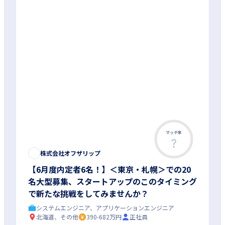
マッチ率
この求人は募集終了しました
株式会社オフザリップ
【6月度内定者6名！】＜東京・札幌＞での20
名大型募集、スタートアップのこのタイミング
で新たな挑戦をしてみませんか？
システムエンジニア、アプリケーションエンジニア
北海道、その他
390-682万円
正社員