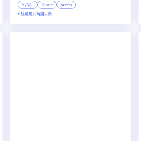
MySQL
Oracle
Access
面接1回
残業月20時間未満
残業月20時間未満
上場企業
女性エンジニアが活躍中