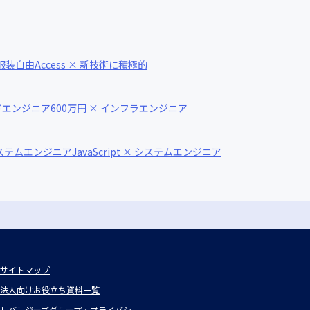
× 服装自由
Access × 新技術に積極的
イドエンジニア
600万円 × インフラエンジニア
システムエンジニア
JavaScript × システムエンジニア
サイトマップ
法人向けお役立ち資料一覧
レバレジーズグループ・プライバシ