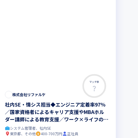
マッチ率
株式会社リファルケ
社内SE・情シス担当◆エンジニア定着率97％
／国家資格者によるキャリア支援やMBAホル
ダー講師による教育支援／ワーク×ライフのキ
ャリアを促進する案件多数
システム管理者、社内SE
東京都、その他
400-700万円
正社員