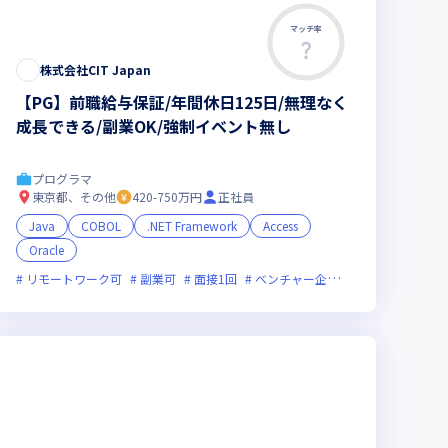
マッチ率
株式会社CIT Japan
【PG】前職給与保証/年間休日125日/無理なく
成長できる/副業OK/強制イベント無し
プログラマ
東京都、その他
420-750万円
正社員
Java
COBOL
.NET Framework
Access
Oracle
0時間未満
リモートワーク可
副業可
面接1回
ベンチャー企業
残業月20時間未