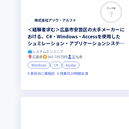
マッチ率
株式会社アソウ・アルファ
＜経験者求む＞広島市安芸区の大手メーカーに
おける、C#・Windows・Accessを使用した
シュミレーション・アプリケーションシステム
の開発をおまかせします／取引先各社から大き
システムエンジニア
な信頼と高い評価を得ています
広島県
360-700万円
正社員
Windows
C#
Access
新技術に積極的
残業月20時間未満