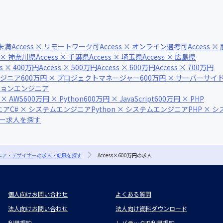
間未満
Access × リモートワーク可
Access × オンライン選考可
Access 
s × 神奈川県
Access × 千葉県
Access × 埼玉県
Access × 広島県
ss × 400万円
Access × 500万円
Access × 600万円
Access × 700万円
ンジニア
600万円 × プロジェクトマネージャー
600万円 × サーバーサ
ーションエンジニア
 × AWS
600万円 × Python
600万円 × JavaScript
600万円 × PHP
ニア
C# × システムエンジニア
Python × システムエンジニア
PHP × 
ナー求人を探す
ジニア・デザイナーの求人・転職を探す
Access×600万円の求人
個人向けお問い合わせ
よくある質問
法人向けお問い合わせ
法人向け資料ダウンロード
利用規約
レバテックID利用規約