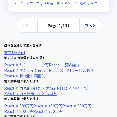
リモートワーク可
服装自由
オンライン選考可
フレックス制度あり
Page
1
/
111
前へ
次へ
条件を減らして求人を探す
東京都
React
他の求人の特徴で求人を探す
React × リモートワーク可
React × 服装自由
React × オンライン選考可
React × 自社サービスあり
React × 新技術に積極的
他の勤務地で求人を探す
React × 東京都
React × 大阪府
React × 神奈川県
React × 埼玉県
React × 福岡県
他の年収帯で求人を探す
React × 300万円
React × 400万円
React × 500万円
React × 600万円
React × 700万円
他の職種で求人を探す