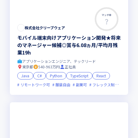
マッチ率
株式会社クリーブウェア
モバイル端末向けアプリケーション開発★将来
のマネージャー候補◎賞与6.08ヵ月/平均月残
業19h
アプリケーションエンジニア、テックリード
東京都
540-963万円
正社員
Java
C#
Python
TypeScript
React
リモートワーク可
服装自由
副業可
フレックス制度あり
新