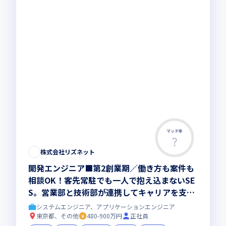
マッチ率
株式会社リズネット
開発エンジニア■第2創業期／働き方も案件も
相談OK！客先常駐でも一人で抱え込まないSE
S。営業部と技術部が連携してキャリアを支
え、希望に合う案件で上流工程へも挑戦。202
システムエンジニア、アプリケーションエンジニア
8年売上10億円を目指す会社づくりにも関われ
東京都、その他
480-900万円
正社員