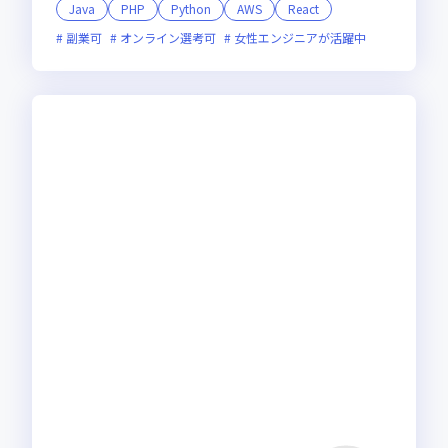
る開発エンジニア
Java
PHP
Python
AWS
React
副業可
オンライン選考可
女性エンジニアが活躍中