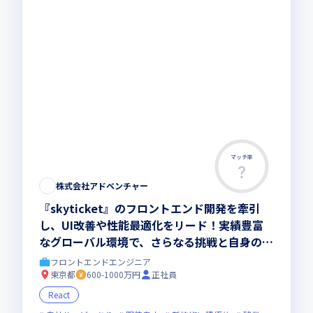
マッチ率
株式会社アドベンチャー
『skyticket』のフロントエンド開発を牽引
し、UI改善や性能最適化をリード！実績豊富
なグローバル環境で、さらなる挑戦と自身の大
きな成長の機会が得られます
フロントエンドエンジニア
東京都
600-1000万円
正社員
React