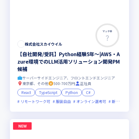
マッチ率
株式会社スカイウイル
【自社開発/受託】Python経験5年～|AWS・A
zure環境でのLLM活用ソリューション開発PM
候補
サーバーサイドエンジニア、フロントエンドエンジニア
東京都、その他
500-700万円
正社員
React
TypeScript
Python
C#
リモートワーク可
服装自由
オンライン選考可
新規立ち上げ
NEW