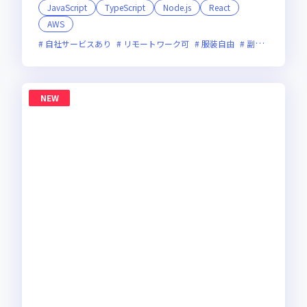
JavaScript
TypeScript
Node.js
React
AWS
自社サービスあり
リモートワーク可
服装自由
副業可
オン
NEW