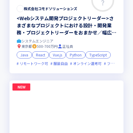
株式会社コモドソリューションズ
<Webシステム開発プロジェクトリーダー>さ
まざまなプロジェクトにおける設計・開発業
務・プロジェクトリーダーをおまかせ／幅広い
業種や技術分野の開発案件多数
システムエンジニア
東京都
500-700万円
正社員
Java
React
Vue.js
Python
TypeScript
リモートワーク可
服装自由
オンライン選考可
フレックス制度あり
NEW