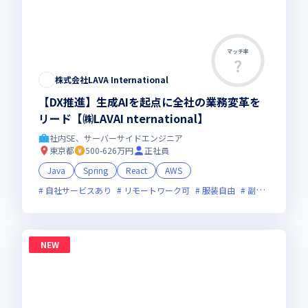
マッチ率
株式会社LAVA International
【DX推進】生成AIを起点に全社の業務変革を
リード【㈱LAVAI nternational】
社内SE、サーバーサイドエンジニア
東京都
500-626万円
正社員
Java
Spring
React
AWS
自社サービスあり
リモートワーク可
服装自由
副業可
オン
NEW