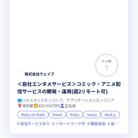
マッチ率
株式会社ウェイブ
＜自社エンタメサービス＞コミック・アニメ配
信サービスの開発・運用(週2リモート可)
フルスタックエンジニア、アプリケーションエンジニア
東京都
420-600万円
正社員
Ruby on Rails
React
Ruby
Vue.js
Nuxt.js
自社サービスあり
リモートワーク可
服装自由
副業可
オン