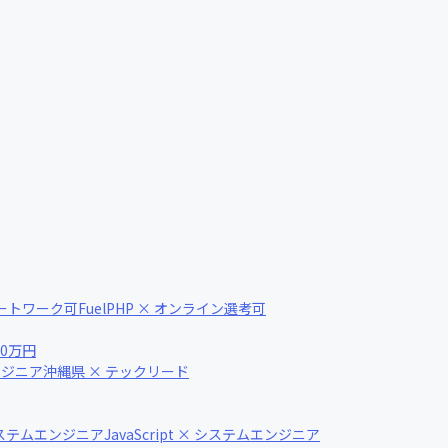
女性エンジニアが活躍中
リモートワーク可
FuelPHP × オンライン選考可
700万円
ンジニア
沖縄県 × テックリード
システムエンジニア
JavaScript × システムエンジニア