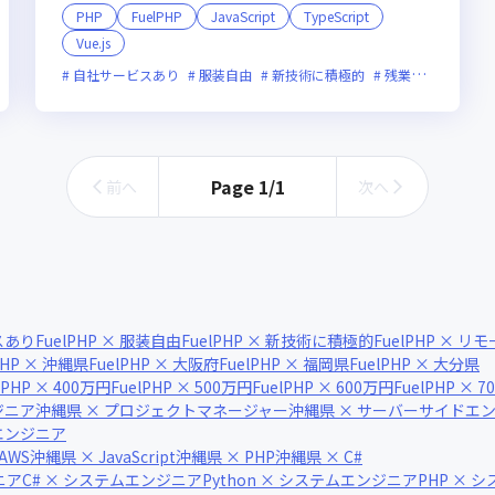
PHP
FuelPHP
JavaScript
TypeScript
Vue.js
女性エンジニアが活躍中
自社サービスあり
服装自由
新技術に積極的
残業月20時間未満
Page
1
/
1
前へ
次へ
ビスあり
FuelPHP × 服装自由
FuelPHP × 新技術に積極的
FuelPHP × 
PHP × 沖縄県
FuelPHP × 大阪府
FuelPHP × 福岡県
FuelPHP × 大分県
lPHP × 400万円
FuelPHP × 500万円
FuelPHP × 600万円
FuelPHP × 
ジニア
沖縄県 × プロジェクトマネージャー
沖縄県 × サーバーサイドエ
エンジニア
AWS
沖縄県 × JavaScript
沖縄県 × PHP
沖縄県 × C#
ニア
C# × システムエンジニア
Python × システムエンジニア
PHP × 