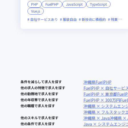
PHP
FuelPHP
JavaScript
TypeScript
Vue.js
自社サービスあり
服装自由
新技術に積極的
残業月20時間未満
条件を減らして求人を探す
沖縄県
FuelPHP
他の求人の特徴で求人を探す
FuelPHP × 自社サー
他の勤務地で求人を探す
FuelPHP × 東京都
Fuel
他の年収帯で求人を探す
FuelPHP × 300万円
Fue
他の職種で求人を探す
沖縄県 × システムエン
沖縄県 × フルスタック
他のスキルで求人を探す
沖縄県 × Java
沖縄県 × 
他の条件で求人を探す
Java × システムエンジ