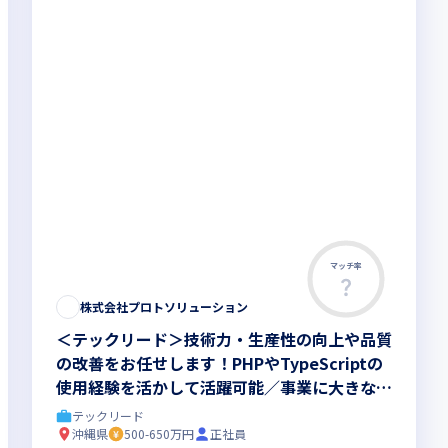
マッチ率
この求人は募集終了しました
株式会社プロトソリューション
＜テックリード＞技術力・生産性の向上や品質
の改善をお任せします！PHPやTypeScriptの
使用経験を活かして活躍可能／事業に大きな影
響を与えられるポジション
テックリード
沖縄県
500-650万円
正社員