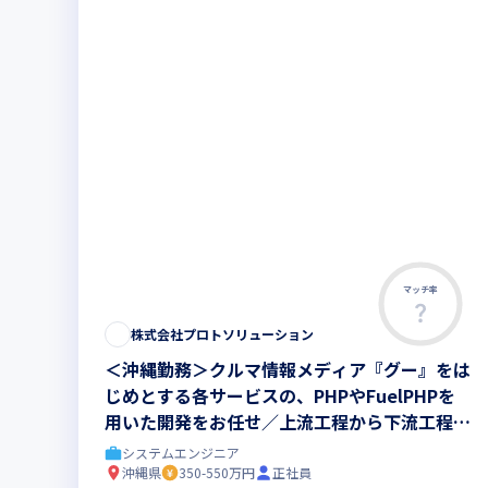
マッチ率
この求人は募集終了しました
株式会社プロトソリューション
＜沖縄勤務＞クルマ情報メディア『グー』をは
じめとする各サービスの、PHPやFuelPHPを
用いた開発をお任せ／上流工程から下流工程ま
で一貫して対応可能
システムエンジニア
沖縄県
350-550万円
正社員