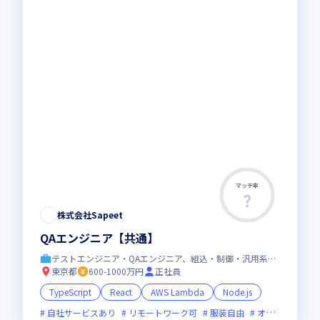
マッチ率
株式会社Sapeet
QAエンジニア【共通】
テストエンジニア・QAエンジニア、組込・制御・汎用系エンジニア
東京都
600-1000万円
正社員
TypeScript
React
AWS Lambda
Node.js
自社サービスあり
リモートワーク可
服装自由
オンライン選考可