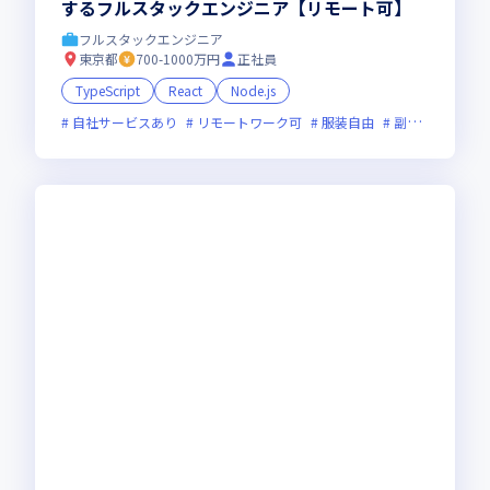
するフルスタックエンジニア【リモート可】
フルスタックエンジニア
東京都
700-1000万円
正社員
TypeScript
React
Node.js
自社サービスあり
リモートワーク可
服装自由
副業可
フレ