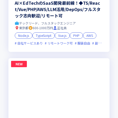
AI×EdTechのSaaS開発最前線！◆TS/Reac
t/Vue/PHP/AWS/LLM活用/DepOps/フルスタ
ック志向歓迎/リモート可
テックリード、フルスタックエンジニア
東京都
600-1000万円
正社員
Node.js
TypeScript
Vue.js
PHP
AWS
自社サービスあり
リモートワーク可
服装自由
副業可
オン
NEW