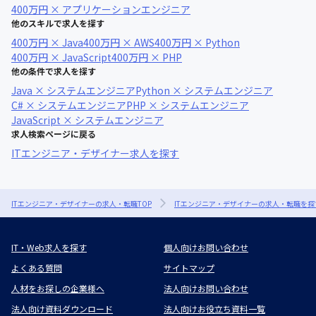
400万円 × アプリケーションエンジニア
他のスキルで求人を探す
400万円 × Java
400万円 × AWS
400万円 × Python
400万円 × JavaScript
400万円 × PHP
他の条件で求人を探す
Java × システムエンジニア
Python × システムエンジニア
C# × システムエンジニア
PHP × システムエンジニア
JavaScript × システムエンジニア
求人検索ページに戻る
ITエンジニア・デザイナー求人を探す
ITエンジニア・デザイナーの求人・転職TOP
ITエンジニア・デザイナーの求人・転職を探
IT・Web求人を探す
個人向けお問い合わせ
よくある質問
サイトマップ
人材をお探しの企業様へ
法人向けお問い合わせ
法人向け資料ダウンロード
法人向けお役立ち資料一覧