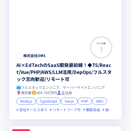
マッチ率
株式会社OMS
AI×EdTechのSaaS開発最前線！◆TS/Reac
t/Vue/PHP/AWS/LLM活用/DepOps/フルスタ
ック志向歓迎/リモート可
フルスタックエンジニア、サーバーサイドエンジニア
東京都
400-700万円
正社員
Node.js
TypeScript
Vue.js
PHP
AWS
自社サービスあり
リモートワーク可
服装自由
副業可
オン