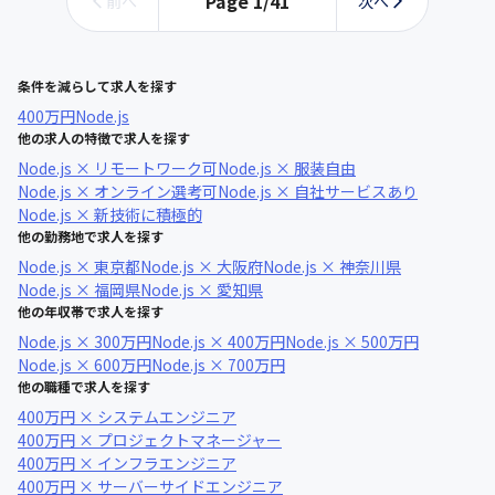
Page
1
/
41
前へ
次へ
条件を減らして求人を探す
400万円
Node.js
他の求人の特徴で求人を探す
Node.js × リモートワーク可
Node.js × 服装自由
Node.js × オンライン選考可
Node.js × 自社サービスあり
Node.js × 新技術に積極的
他の勤務地で求人を探す
Node.js × 東京都
Node.js × 大阪府
Node.js × 神奈川県
Node.js × 福岡県
Node.js × 愛知県
他の年収帯で求人を探す
Node.js × 300万円
Node.js × 400万円
Node.js × 500万円
Node.js × 600万円
Node.js × 700万円
他の職種で求人を探す
400万円 × システムエンジニア
400万円 × プロジェクトマネージャー
400万円 × インフラエンジニア
400万円 × サーバーサイドエンジニア