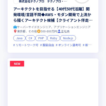
株式会社テクノプロ テクノプロ・エンジニアリング社
アーキテクトを目指せる【40代50代活躍】開
発環境/言語不問◆AWS・モダン開発で上流か
ら描くアーキテクト候補【クライアント伴走型
のフルスタック・リードエンジニア 】大手直
サーバーサイドエンジニア、アプリケーションエンジニア
取引・最先端プロジェクト多数／残業少・福利
東京都、その他
500-800万円
正社員
厚生◎
Java
C#
PHP
Ruby
Node.js
リモートワーク可
服装自由
オンライン選考可
新技術に積極的
NEW