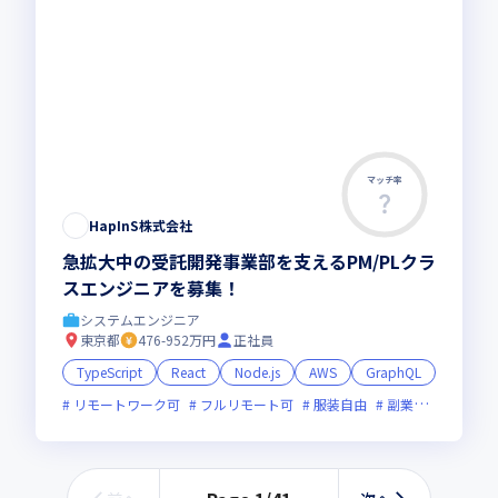
マッチ率
HapInS株式会社
急拡大中の受託開発事業部を支えるPM/PLクラ
スエンジニアを募集！
システムエンジニア
東京都
476-952万円
正社員
TypeScript
React
Node.js
AWS
GraphQL
リモートワーク可
フルリモート可
服装自由
副業可
オンラ