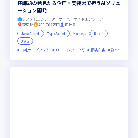
客課題の発見から企画・実装まで担うAIソリュ
ーション開発
システムエンジニア、サーバーサイドエンジニア
東京都
400-700万円
正社員
JavaScript
TypeScript
Node.js
React
AWS
自社サービスあり
リモートワーク可
服装自由
副業可
オン