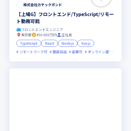
株式会社カヤックボンド
【上場G】フロントエンド/TypeScript/リモー
ト勤務可能
フロントエンドエンジニア
東京都
450-800万円
正社員
TypeScript
React
Node.js
Vue.js
リモートワーク可
服装自由
副業可
オンライン選考可
新規