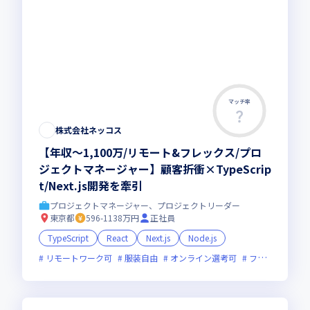
マッチ率
株式会社ネッコス
【年収〜1,100万/リモート&フレックス/プロ
ジェクトマネージャー】顧客折衝×TypeScrip
t/Next.js開発を牽引
プロジェクトマネージャー、プロジェクトリーダー
東京都
596-1138万円
正社員
TypeScript
React
Next.js
Node.js
リモートワーク可
服装自由
オンライン選考可
フレックス制度あり