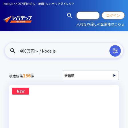
Node.js×400万円の求人・転職 | レバテックダイレクト
会員登録
ログイン
人材をお探しの企業様はこちら
400万円〜 / Node.js
156
検索結果
件
NEW