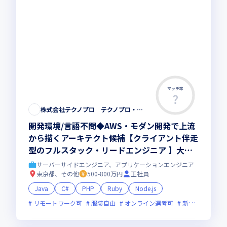
マッチ率
株式会社テクノプロ テクノプロ・エンジニアリング社
開発環境/言語不問◆AWS・モダン開発で上流
から描くアーキテクト候補【クライアント伴走
型のフルスタック・リードエンジニア 】大手
直取引・最先端プロジェクト多数／残業少・福
サーバーサイドエンジニア、アプリケーションエンジニア
利厚生◎
東京都、その他
500-800万円
正社員
Java
C#
PHP
Ruby
Node.js
リモートワーク可
服装自由
オンライン選考可
新技術に積極的