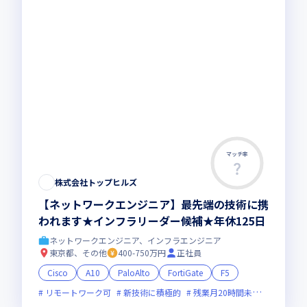
マッチ率
株式会社トップヒルズ
【ネットワークエンジニア】最先端の技術に携
われます★インフラリーダー候補★年休125日
ネットワークエンジニア、インフラエンジニア
東京都、その他
400-750万円
正社員
Cisco
A10
PaloAlto
FortiGate
F5
リモートワーク可
新技術に積極的
残業月20時間未満
女性エン