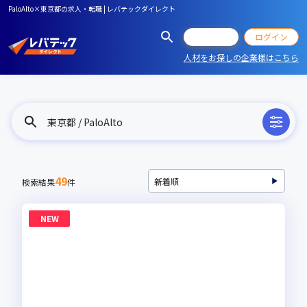
PaloAlto×東京都の求人・転職 | レバテックダイレクト
会員登録
ログイン
人材をお探しの企業様はこちら
東京都 / PaloAlto
49
検索結果
件
NEW