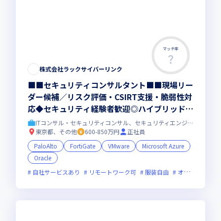
マッチ率
株式会社ラックサイバーリンク
■■セキュリティコンサルタント■■現場リー
ダー候補／リスク評価・CSIRT支援・脆弱性対
応◆セキュリティ経験者歓迎◎ハイブリッド勤
務｜株式会社ラックの戦略的事業会社
ITコンサル・セキュリティコンサル、セキュリティエンジニア
東京都、その他
600-850万円
正社員
PaloAlto
FortiGate
VMware
Microsoft Azure
Oracle
自社サービスあり
リモートワーク可
服装自由
オンライン選考可