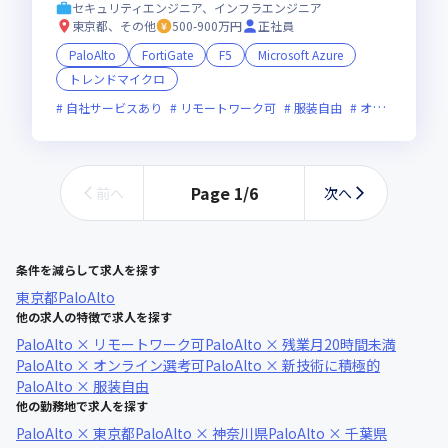
セキュリティエンジニア、インフラエンジニア
東京都、その他
500-900万円
正社員
PaloAlto
FortiGate
F5
Microsoft Azure
トレンドマイクロ
自社サービスあり
リモートワーク可
服装自由
オンライン選考可
Page
1
/
6
前へ
次へ
条件を減らして求人を探す
東京都
PaloAlto
他の求人の特徴で求人を探す
PaloAlto × リモートワーク可
PaloAlto × 残業月20時間未満
PaloAlto × オンライン選考可
PaloAlto × 新技術に積極的
PaloAlto × 服装自由
他の勤務地で求人を探す
PaloAlto × 東京都
PaloAlto × 神奈川県
PaloAlto × 千葉県