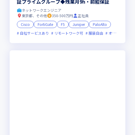
証プライムグループ◆残業月9h・前給保証
ネットワークエンジニア
東京都、その他
350-500万円
正社員
Cisco
FortiGate
F5
Juniper
PaloAlto
自社サービスあり
リモートワーク可
服装自由
オンライン選考可