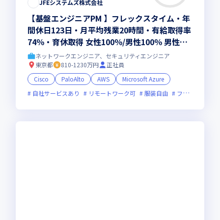
JFEシステムズ株式会社
【基盤エンジニアPM 】フレックスタイム・年
間休日123日・月平均残業20時間・有給取得率
74％・育休取得 女性100％/男性100％ 男性の
育休取得平均日数98.1日！
ネットワークエンジニア、セキュリティエンジニア
東京都
810-1230万円
正社員
Cisco
PaloAlto
AWS
Microsoft Azure
自社サービスあり
リモートワーク可
服装自由
フレックス制度あり