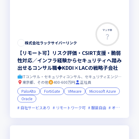
マッチ率
株式会社ラックサイバーリンク
【リモート可】リスク評価・CSIRT支援・脆弱
性対応／インフラ経験からセキュリティへ踏み
出せるコンサル職◆KDDI×LACの戦略子会社
ITコンサル・セキュリティコンサル、セキュリティエンジニア
東京都、その他
400-600万円
正社員
PaloAlto
FortiGate
VMware
Microsoft Azure
Oracle
自社サービスあり
リモートワーク可
服装自由
オンライン選考可