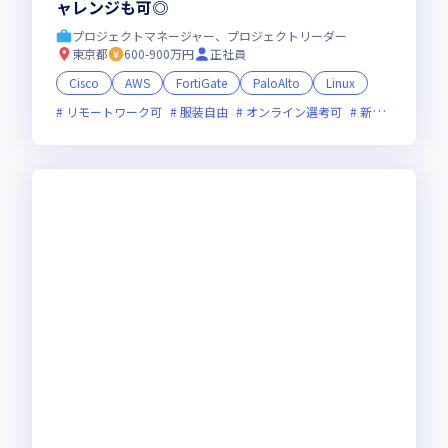
ャレンジも可◎
プロジェクトマネージャー、プロジェクトリーダー
東京都
600-900万円
正社員
Cisco
AWS
FortiGate
PaloAlto
Linux
リモートワーク可
服装自由
オンライン選考可
新技術に積極的