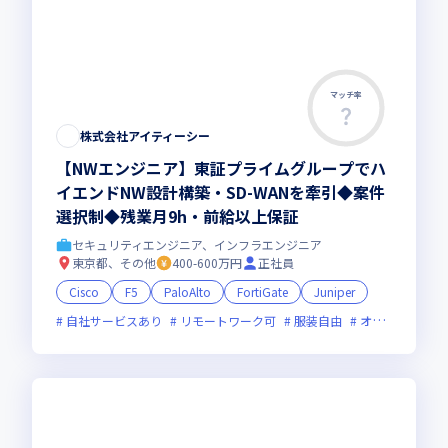
マッチ率
株式会社アイティーシー
【NWエンジニア】東証プライムグループでハ
イエンドNW設計構築・SD-WANを牽引◆案件
選択制◆残業月9h・前給以上保証
セキュリティエンジニア、インフラエンジニア
東京都、その他
400-600万円
正社員
Cisco
F5
PaloAlto
FortiGate
Juniper
自社サービスあり
リモートワーク可
服装自由
オンライン選考可