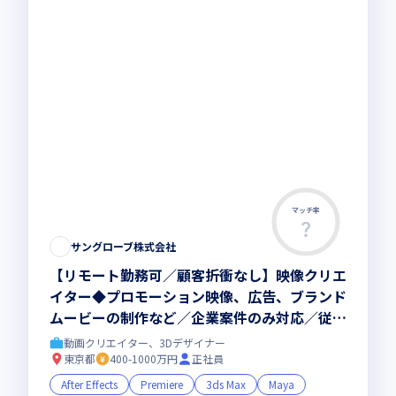
マッチ率
この求人は募集終了しました
サングローブ株式会社
【リモート勤務可／顧客折衝なし】映像クリエ
イター◆プロモーション映像、広告、ブランド
ムービーの制作など／企業案件のみ対応／従業
員数1,300名以上のBtoB SaaS企業
動画クリエイター、3Dデザイナー
東京都
400-1000万円
正社員
After Effects
Premiere
3ds Max
Maya