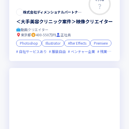
マッチ率
この求人は募集終了しました
株式会社ディメンショナルパートナーズ
＜大手美容クリニック案件＞映像クリエイター
動画クリエイター
東京都
400-550万円
正社員
Photoshop
Illustrator
After Effects
Premiere
自社サービスあり
服装自由
ベンチャー企業
残業月20時間未満