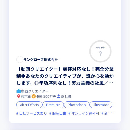
マッチ率
この求人は募集終了しました
サングローブ株式会社
【動画クリエイター】顧客対応なし！完全分業
制◆あなたのクリエイティブが、誰か心を動か
します。◎年功序列なし！実力主義の社風／完
全分業制／年間休日130日
動画クリエイター
東京都
400-500万円
正社員
After Effects
Premiere
Photoshop
Illustrator
自社サービスあり
服装自由
オンライン選考可
新技術に積極的