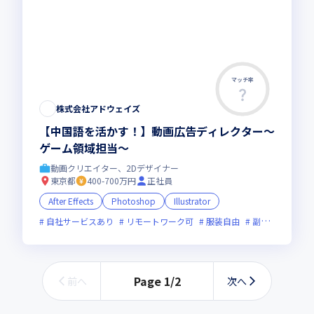
マッチ率
この求人は募集終了しました
株式会社アドウェイズ
【中国語を活かす！】動画広告ディレクター～
ゲーム領域担当～
動画クリエイター、2Dデザイナー
東京都
400-700万円
正社員
After Effects
Photoshop
Illustrator
自社サービスあり
リモートワーク可
服装自由
副業可
残業月
Page
1
/
2
前へ
次へ