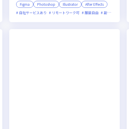
Figma
Photoshop
Illustrator
After Effects
オンライン選考可
自社サービスあり
フレックス制度あり
リモートワーク可
新技術に積極的
服装自由
ベンチャー企業
副業可
オン