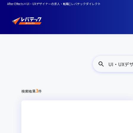
After Effects×UI・UXデザイナーの求人・転職 | レバテックダイレクト
UI・UXデザイナ
3
検索結果
件