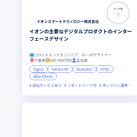
マッチ率
この求人は募集終了しました
イオンスマートテクノロジー株式会社
イオンの主要なデジタルプロダクトのインター
フェースデザイン
フロントエンドエンジニア、UI・UXデザイナー
千葉県
680-980万円
正社員
Figma
Adobe XD
Illustrator
HTML
After Effects
自社サービスあり
リモートワーク可
オンライン選考可