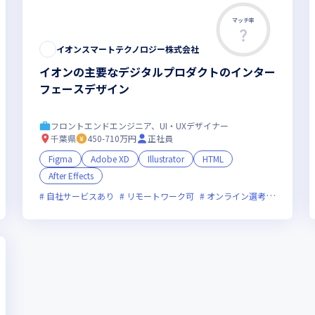
マッチ率
この求人は募集終了しました
イオンスマートテクノロジー株式会社
イオンの主要なデジタルプロダクトのインター
フェースデザイン
フロントエンドエンジニア、UI・UXデザイナー
千葉県
450-710万円
正社員
Figma
Adobe XD
Illustrator
HTML
After Effects
フレックス制度あり
自社サービスあり
新規立ち上げ
リモートワーク可
新技術に積極的
オンライン選考可
女性エンジニアが活躍
フレッ