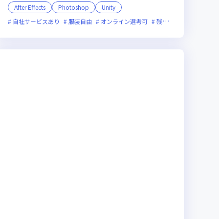
After Effects
Photoshop
Unity
ライン選考可
残業月20時間未満
自社サービスあり
新技術に積極的
上場企業
服装自由
上場企業
裁量労働制あり
オンライン選考可
残業月20時間未満