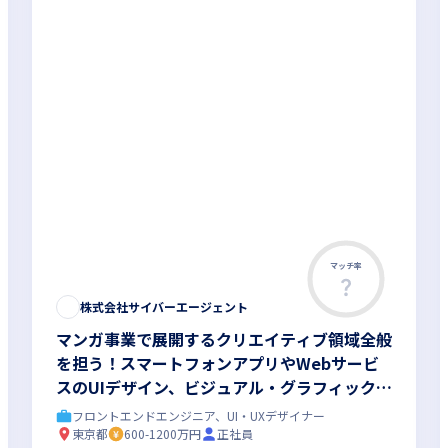
マッチ率
株式会社サイバーエージェント
マンガ事業で展開するクリエイティブ領域全般
を担う！スマートフォンアプリやWebサービ
スのUIデザイン、ビジュアル・グラフィックデ
ザインをお任せ／Figma、ProtopieなどUIツ
フロントエンドエンジニア、UI・UXデザイナー
ールの実務経験が活かせます
東京都
600-1200万円
正社員