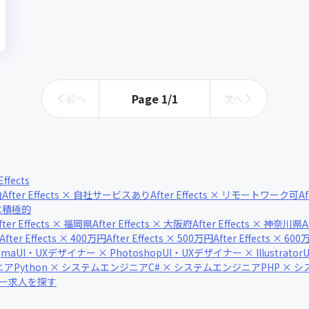
フレックス制度あり
Page
1
/
1
前へ
次へ
Effects
由
After Effects × 自社サービスあり
After Effects × リモートワーク可
A
技術に積極的
fter Effects × 福岡県
After Effects × 大阪府
After Effects × 神奈川県
A
After Effects × 400万円
After Effects × 500万円
After Effects × 60
gma
UI・UXデザイナー × Photoshop
UI・UXデザイナー × Illustrator
ニア
Python × システムエンジニア
C# × システムエンジニア
PHP × 
ナー求人を探す