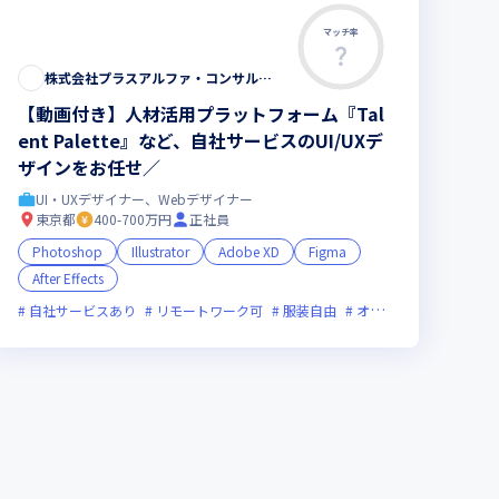
マッチ率
この求人は募集終了しました
株式会社プラスアルファ・コンサルティング
【動画付き】人材活用プラットフォーム『Tal
ent Palette』など、自社サービスのUI/UXデ
ザインをお任せ／
UI・UXデザイナー、Webデザイナー
東京都
400-700万円
正社員
Photoshop
Illustrator
Adobe XD
Figma
After Effects
中
クス制度あり
自社サービスあり
新規立ち上げ
リモートワーク可
新技術に積極的
服装自由
女性エンジニアが活躍中
オンライン選考可
フ