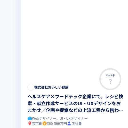
マッチ率
この求人は募集終了しました
株式会社おいしい健康
ヘルスケア×フードテック企業にて、レシピ検
索・献立作成サービスのUI・UXデザインをお
まかせ／企画や提案などの上流工程から携わ
り、より良いプロダクトを開発
Webデザイナー、UI・UXデザイナー
東京都
360-500万円
正社員