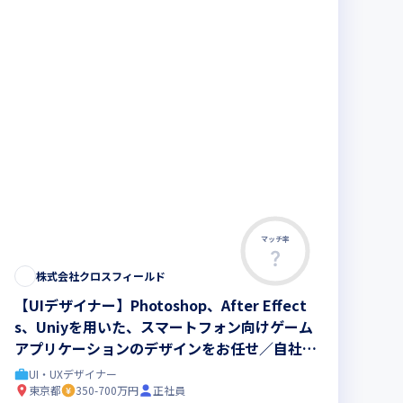
マッチ率
株式会社クロスフィールド
【UIデザイナー】Photoshop、After Effect
s、Uniyを用いた、スマートフォン向けゲーム
アプリケーションのデザインをお任せ／自社で
一貫して企画・開発・運営していることが強み
UI・UXデザイナー
です
東京都
350-700万円
正社員