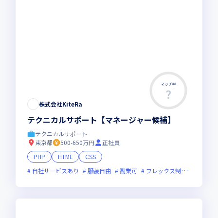
マッチ率
株式会社KiteRa
テクニカルサポート【マネージャー候補】
テクニカルサポート
東京都
500-650万円
正社員
PHP
HTML
CSS
自社サービスあり
服装自由
副業可
フレックス制度あり
ベ