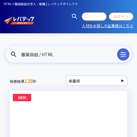
HTML×服装自由の求人・転職 | レバテックダイレクト
会員登録
ログイン
人材をお探しの企業様はこちら
服装自由 / HTML
138
検索結果
件
NEW