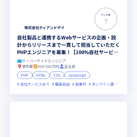
マッチ率
株式会社ティアンドデイ
自社製品と連携するWebサービスの企画・設
計からリリースまで一貫して担当していただく
PHPエンジニアを募集！【100%自社サービ
ス、時差出勤あり、残業ほぼなし、企画から携
サーバーサイドエンジニア
わる、副業可(規定あり)、自社内勤務(渋谷)】
東京都
500-900万円
正社員
PHP
HTML
CSS
JavaScript
自社サービスあり
服装自由
副業可
オンライン選考可
残業月