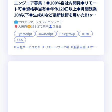
エンジニア募集！◆100％自社内開発◆リモー
ト可◆資格手当有◆年休120日以上◆月間残業
10h以下◆生成AIなど最新技術を用いたBto
B、BtoCサービスを積極的に構築・展開。
プログラマ、システムエンジニア
大阪府
336-372万円
正社員
TypeScript
JavaScript
PostgreSQL
HTML
CSS
自社サービスあり
リモートワーク可
服装自由
オンライン選考可