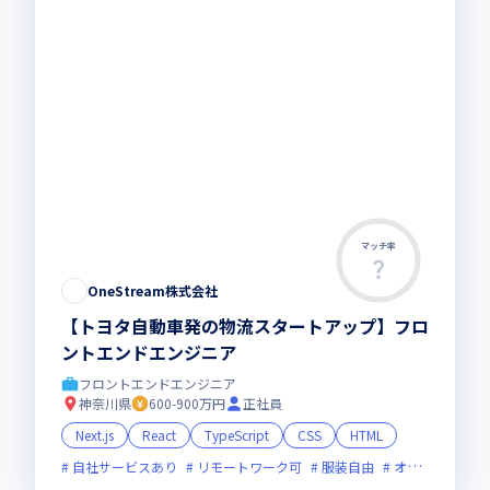
マッチ率
OneStream株式会社
【トヨタ自動車発の物流スタートアップ】フロ
ントエンドエンジニア
フロントエンドエンジニア
神奈川県
600-900万円
正社員
Next.js
React
TypeScript
CSS
HTML
自社サービスあり
リモートワーク可
服装自由
オンライン選考可