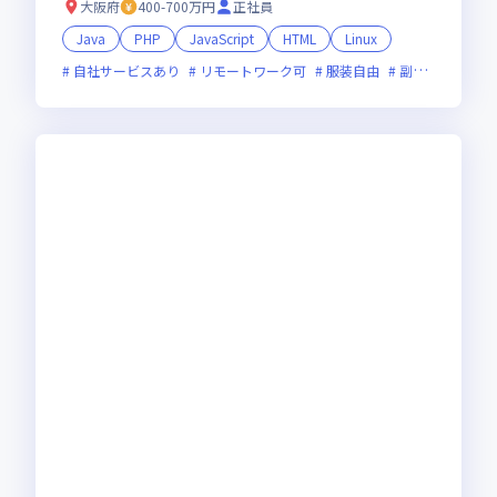
大阪府
400-700万円
正社員
Java
PHP
JavaScript
HTML
Linux
自社サービスあり
リモートワーク可
服装自由
副業可
オン