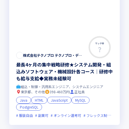
マッチ率
株式会社テクノプロ テクノプロ・デザイン社
最長4ヶ月の集中戦略研修★システム開発・組
込みソフトウェア・機械設計各コース｜研修中
も給与支給◆実務未経験可
組込・制御・汎用系エンジニア、システムエンジニア
東京都、その他
398-460万円
正社員
Java
HTML
JavaScript
MySQL
PostgreSQL
服装自由
副業可
オンライン選考可
フレックス制度あり
新