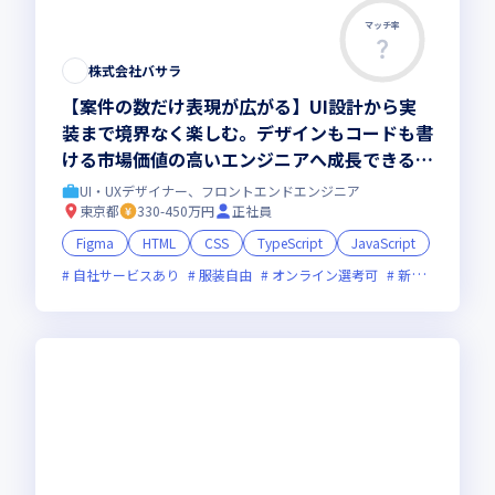
マッチ率
株式会社バサラ
【案件の数だけ表現が広がる】UI設計から実
装まで境界なく楽しむ。デザインもコードも書
ける市場価値の高いエンジニアへ成長できる環
境
UI・UXデザイナー、フロントエンドエンジニア
東京都
330-450万円
正社員
Figma
HTML
CSS
TypeScript
JavaScript
自社サービスあり
服装自由
オンライン選考可
新技術に積極的