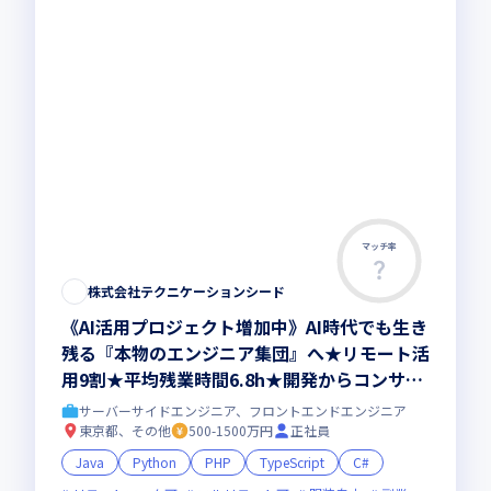
マッチ率
株式会社テクニケーションシード
《AI活用プロジェクト増加中》AI時代でも生き
残る『本物のエンジニア集団』へ★リモート活
用9割★平均残業時間6.8h★開発からコンサル
領域まで、一気通貫でキャリアを作りたいあな
サーバーサイドエンジニア、フロントエンドエンジニア
たにオススメの環境です！
東京都、その他
500-1500万円
正社員
Java
Python
PHP
TypeScript
C#