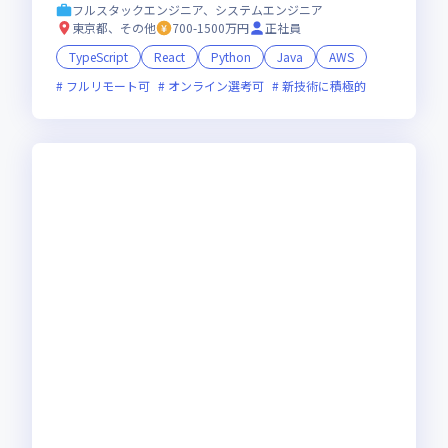
的に成長できる環境で活躍しませんか
フルスタックエンジニア、システムエンジニア
東京都、その他
700-1500万円
正社員
TypeScript
React
Python
Java
AWS
フルリモート可
オンライン選考可
新技術に積極的