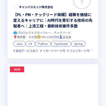
キャンバスエッジ株式会社
【PL・PM・テックリード候補】経験を価値に
変えるキャリアに｜AI時代を牽引する技術の先
駆者へ｜上流工程・最新技術案件多数
プロジェクトマネージャー、テックリード
東京都、その他
700-1500万円
正社員
Java
C#
Python
TypeScript
Spring
自社サービスあり
リモートワーク可
フルリモート可
服装自由
NEW