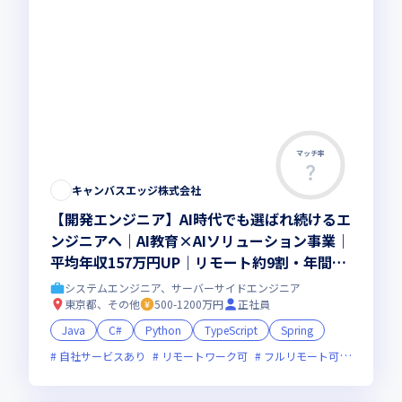
マッチ率
キャンバスエッジ株式会社
【開発エンジニア】AI時代でも選ばれ続けるエ
ンジニアへ｜AI教育×AIソリューション事業｜
平均年収157万円UP｜リモート約9割・年間休
日取得実績142日以上
システムエンジニア、サーバーサイドエンジニア
東京都、その他
500-1200万円
正社員
Java
C#
Python
TypeScript
Spring
自社サービスあり
リモートワーク可
フルリモート可
服装自由