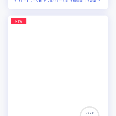
リモートワーク可
フルリモート可
服装自由
副業可
オンラ
NEW
マッチ率