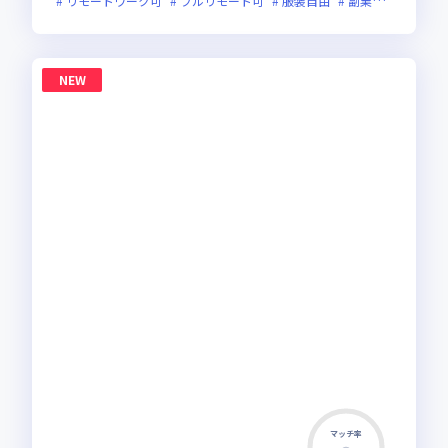
リモートワーク可
フルリモート可
服装自由
副業可
オンラ
NEW
マッチ率