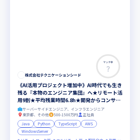
マッチ率
株式会社テクニケーションシード
《AI活用プロジェクト増加中》AI時代でも生き
残る『本物のエンジニア集団』へ★リモート活
用9割★平均残業時間6.8h★開発からコンサル
領域まで、一気通貫でキャリアを作りたいあな
サーバーサイドエンジニア、インフラエンジニア
たにオススメの環境です！
東京都、その他
500-1500万円
正社員
Java
Python
TypeScript
AWS
WindowsServer