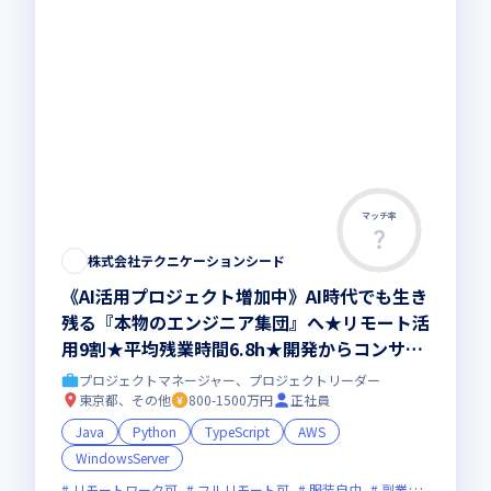
マッチ率
株式会社テクニケーションシード
《AI活用プロジェクト増加中》AI時代でも生き
残る『本物のエンジニア集団』へ★リモート活
用9割★平均残業時間6.8h★開発からコンサル
領域まで、一気通貫でキャリアを作りたいあな
プロジェクトマネージャー、プロジェクトリーダー
たにオススメの環境です！
東京都、その他
800-1500万円
正社員
Java
Python
TypeScript
AWS
WindowsServer
リモートワーク可
フルリモート可
服装自由
副業可
オンラ