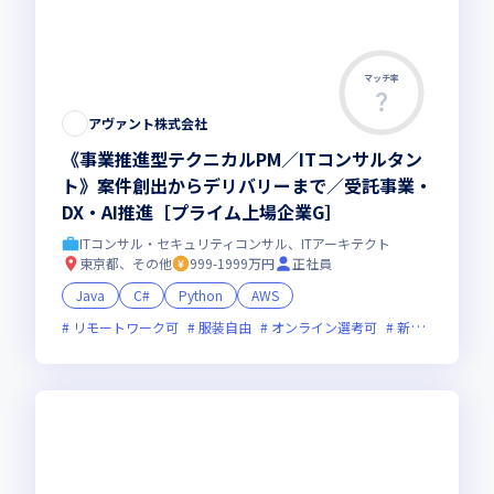
マッチ率
アヴァント株式会社
《事業推進型テクニカルPM／ITコンサルタン
ト》案件創出からデリバリーまで／受託事業・
DX・AI推進［プライム上場企業G］
ITコンサル・セキュリティコンサル、ITアーキテクト
東京都、その他
999-1999万円
正社員
Java
C#
Python
AWS
リモートワーク可
服装自由
オンライン選考可
新技術に積極的