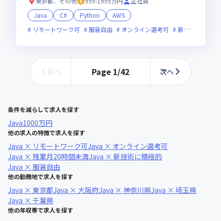
東京都、その他
999-1999万円
正社員
Java
C#
Python
AWS
リモートワーク可
服装自由
オンライン選考可
新技術に積極的
Page
1
/
42
前へ
次へ
条件を減らして求人を探す
Java
1000万円
他の求人の特徴で求人を探す
Java × リモートワーク可
Java × オンライン選考可
Java × 残業月20時間未満
Java × 新技術に積極的
Java × 服装自由
他の勤務地で求人を探す
Java × 東京都
Java × 大阪府
Java × 神奈川県
Java × 埼玉県
Java × 千葉県
他の年収帯で求人を探す