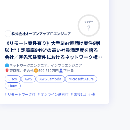
マッチ率
株式会社オープンアップITエンジニア
《リモート案件有り》大手SIer直請け案件9割
以上*！定着率94%*の高い社員満足度を誇る
会社／客先常駐案件におけるネットワーク構築
業務をおまかせします（*2023年7月時点）
ネットワークエンジニア、インフラエンジニア
東京都、その他
600-810万円
正社員
Cisco
AWS
AWS Lambda
Microsoft Azure
Linux
リモートワーク可
新規立ち上げ
新技術に積極的
オンライン選考可
面接1回
面接1回
残業月20時間未満
残業月20時間未満
グロー
女