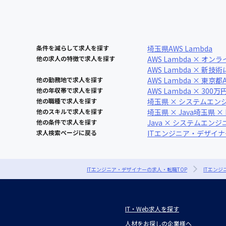
条件を減らして求人を探す
埼玉県
AWS Lambda
他の求人の特徴で求人を探す
AWS Lambda × オ
AWS Lambda × 新技
他の勤務地で求人を探す
AWS Lambda × 東京都
他の年収帯で求人を探す
AWS Lambda × 300万
他の職種で求人を探す
埼玉県 × システムエン
他のスキルで求人を探す
埼玉県 × Java
埼玉県 × 
他の条件で求人を探す
Java × システムエンジ
求人検索ページに戻る
ITエンジニア・デザイ
ITエンジニア・デザイナーの求人・転職TOP
ITエン
IT・Web求人を探す
人材をお探しの企業様へ