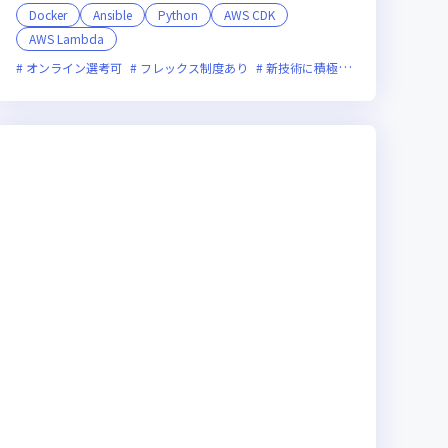
Docker
Ansible
Python
AWS CDK
AWS Lambda
残業月20時間未満
上場企業
女性エンジニアが活躍中
オンライン選考可
フレックス制度あり
新技術に積極的
面接1回
残