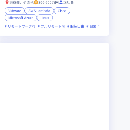
東京都、その他
300-600万円
正社員
VMware
AWS Lambda
Cisco
Microsoft Azure
Linux
中
術に積極的
リモートワーク可
ベンチャー企業
フルリモート可
残業月20時間未満
服装自由
ストックオプションあり
副業可
オンライン選考
グ