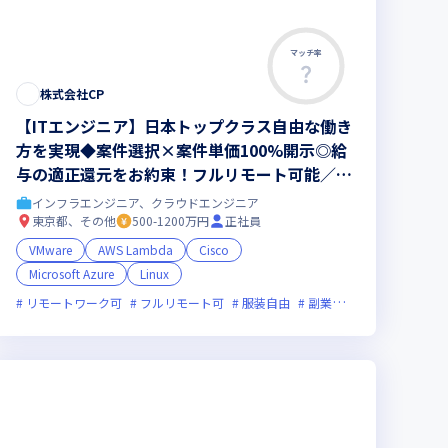
マッチ率
株式会社CP
【ITエンジニア】日本トップクラス自由な働き
方を実現◆案件選択×案件単価100%開示◎給
与の適正還元をお約束！フルリモート可能／平
均残業6.2h／年休130日／寄り添い型SES
インフラエンジニア、クラウドエンジニア
東京都、その他
500-1200万円
正社員
VMware
AWS Lambda
Cisco
Microsoft Azure
Linux
新規立ち上げ
新技術に積極的
残業月20時間未満
リモートワーク可
フルリモート可
服装自由
副業可
オンライン選考