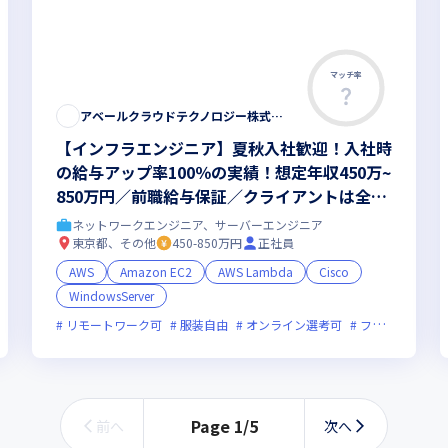
マッチ率
アベールクラウドテクノロジー株式会社
【インフラエンジニア】夏秋入社歓迎！入社時
の給与アップ率100％の実績！想定年収450万~
850万円／前職給与保証／クライアントは全業
界・大手長期案件多数／リモート・平均残業1
ネットワークエンジニア、サーバーエンジニア
5h／選べる案件選択制／資格支援制度も♪
東京都、その他
450-850万円
正社員
AWS
Amazon EC2
AWS Lambda
Cisco
WindowsServer
業月20時間未満
リモートワーク可
女性エンジニアが活躍中
服装自由
オンライン選考可
フレックス制度あり
Page
1
/
5
前へ
次へ