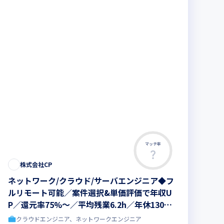
マッチ率
株式会社CP
ネットワーク/クラウド/サーバエンジニア◆フ
ルリモート可能／案件選択&単価評価で年収U
P／還元率75%～／平均残業6.2h／年休130日
（※2025年03月時点）
クラウドエンジニア、ネットワークエンジニア