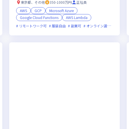
残業時間15h以下｜カジュアル面談OK
東京都、その他
350-1000万円
正社員
AWS
GCP
Microsoft Azure
Google Cloud Functions
AWS Lambda
新技術に積極的
リモートワーク可
残業月20時間未満
服装自由
実務未経験歓迎
副業可
オンライン選考可
女性エンジニアが活躍
新技