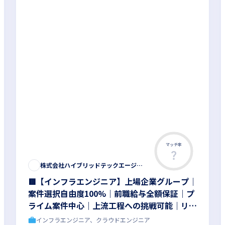
マッチ率
株式会社ハイブリッドテックエージェント
🟥【インフラエンジニア】上場企業グループ｜
案件選択自由度100%｜前職給与全額保証｜プ
ライム案件中心｜上流工程への挑戦可能｜リモ
ート可能案件多数｜キャリアアップ支援｜平均
インフラエンジニア、クラウドエンジニア