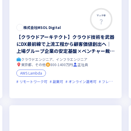
マッチ率
株式会社MSOL Digital
【クラウドアーキテクト】クラウド技術を武器
にDX最前線で上流工程から顧客価値創出へ｜
上場グループ企業の安定基盤×ベンチャー裁量
でスピード成長を実現
クラウドエンジニア、インフラエンジニア
東京都、その他
800-1400万円
正社員
AWS Lambda
新規立ち上げ
リモートワーク可
新技術に積極的
副業可
オンライン選考可
残業月20時間未満
フレックス制度あり