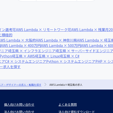
ンライン選考可
AWS Lambda × リモートワーク可
AWS Lambda × 残業月
術に積極的
AWS Lambda × 大阪府
AWS Lambda × 神奈川県
AWS Lambda × 埼玉
円
AWS Lambda × 400万円
AWS Lambda × 500万円
AWS Lambda × 6
ジニア
埼玉県 × インフラエンジニア
埼玉県 × サーバーサイドエンジニ
Python
埼玉県 × AWS
埼玉県 × Linux
埼玉県 × C#
ニア
C# × システムエンジニア
Python × システムエンジニア
PHP × 
ナー求人を探す
ジニア・デザイナーの求人・転職を探す
AWS Lambda×埼玉県の求人
個人向けお問い合わせ
よくある質問
法人向けお問い合わせ
法人向け資料ダウンロード