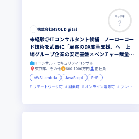
マッチ率
株式会社MSOL Digital
未経験◎ITコンサルタント候補｜ノーローコー
ド技術を武器に「顧客のDX変革支援」へ｜上
場グループ企業の安定基盤×ベンチャー裁量で
スピード成長を実現
ITコンサル・セキュリティコンサル
東京都、その他
600-1000万円
正社員
AWS Lambda
JavaScript
PHP
リモートワーク可
副業可
オンライン選考可
フレックス制度あり