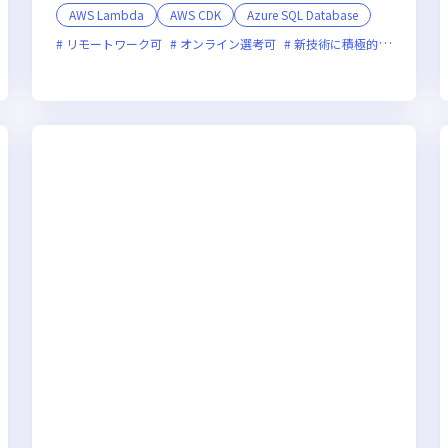
AWS Lambda
AWS CDK
Azure SQL Database
リモートワーク可
オンライン選考可
新技術に積極的
面接1回
面接1回
残業月20時間未満
上場企業
女性エンジニアが活躍中