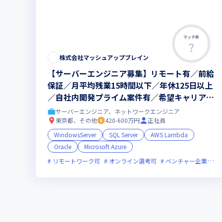
マッチ率
株式会社マッシュアップブレイン
【サーバーエンジニア募集】リモート有／前給
保証／月平均残業15時間以下／年休125日以上
／自社内開発プライム案件有／希望キャリアを
全力でサポート◎／ランチ代補助あり
サーバーエンジニア、ネットワークエンジニア
東京都、その他
420-600万円
正社員
WindowsServer
SQL Server
AWS Lambda
Oracle
Microsoft Azure
リモートワーク可
オンライン選考可
ベンチャー企業
残