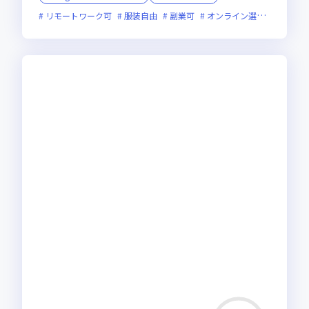
リモートワーク可
服装自由
副業可
オンライン選考可
新技