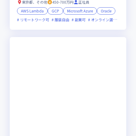
東京都、その他
450-700万円
正社員
AWS Lambda
GCP
Microsoft Azure
Oracle
リモートワーク可
服装自由
副業可
オンライン選考可
フレ