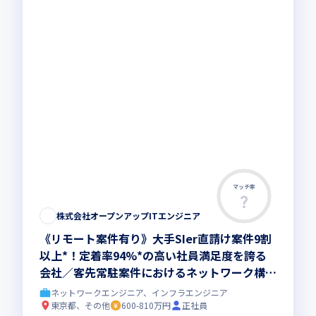
マッチ率
株式会社オープンアップITエンジニア
《リモート案件有り》大手SIer直請け案件9割
以上*！定着率94%*の高い社員満足度を誇る
会社／客先常駐案件におけるネットワーク構築
業務をおまかせします（*2023年7月時点）
ネットワークエンジニア、インフラエンジニア
東京都、その他
600-810万円
正社員