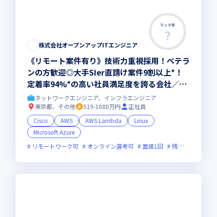
マッチ率
株式会社オープンアップITエンジニア
《リモート案件有り》技術力重視採用！ベテラ
ンの方歓迎◎大手SIer直請け案件9割以上*！
定着率94%*の高い社員満足度を誇る会社／客
先常駐案件におけるネットワーク構築業務をお
ネットワークエンジニア、インフラエンジニア
まかせします（*2023年7月時点）
東京都、その他
519-1080万円
正社員
Cisco
AWS
AWS Lambda
Linux
Microsoft Azure
リモートワーク可
オンライン選考可
面接1回
残業月20時間未満