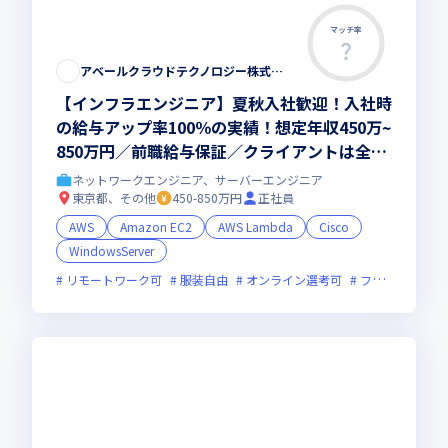
マッチ率
アベールクラウドテクノロジー株式会社
【インフラエンジニア】夏秋入社歓迎！入社時
の給与アップ率100％の実績！想定年収450万~
850万円／前職給与保証／クライアントは全業
界・大手長期案件多数／リモート・平均残業1
ネットワークエンジニア、サーバーエンジニア
5h／選べる案件選択制／資格支援制度も♪
東京都、その他
450-850万円
正社員
AWS
Amazon EC2
AWS Lambda
Cisco
WindowsServer
リモートワーク可
服装自由
オンライン選考可
フレックス制度あり