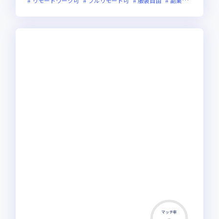
リモートワーク可
フルリモート可
服装自由
副業可
オンラ
マッチ率