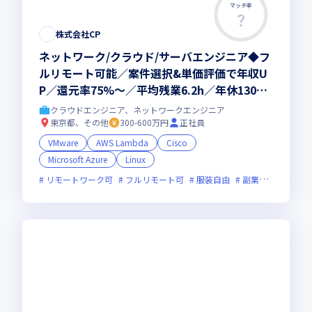
マッチ率
株式会社CP
ネットワーク/クラウド/サーバエンジニア◆フ
ルリモート可能／案件選択&単価評価で年収U
P／還元率75%～／平均残業6.2h／年休130日
（※2025年03月時点）
クラウドエンジニア、ネットワークエンジニア
東京都、その他
300-600万円
正社員
VMware
AWS Lambda
Cisco
Microsoft Azure
Linux
リモートワーク可
フルリモート可
服装自由
副業可
オンラ