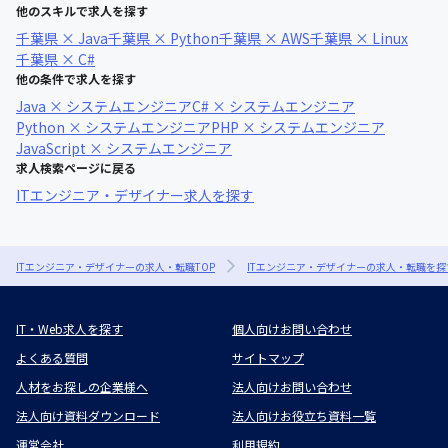
他のスキルで求人を探す
千葉県 × Java
千葉県 × Python
千葉県 × AWS
千葉県 × Linux
千葉県 × C#
他の条件で求人を探す
Java × システムエンジニア
C# × システムエンジニア
Python × システムエンジニア
PHP × システムエンジニア
JavaScript × システムエンジニア
求人検索ページに戻る
ITエンジニア・デザイナー求人を探す
ITエンジニア・デザイナーの求人・転職TOP
ITエンジニア・デザイナーの求人・転職を探
IT・Web求人を探す
個人向けお問い合わせ
よくある質問
サイトマップ
人材をお探しの企業様へ
法人向けお問い合わせ
法人向け資料ダウンロード
法人向けお役立ち資料一覧
運営会社
利用規約