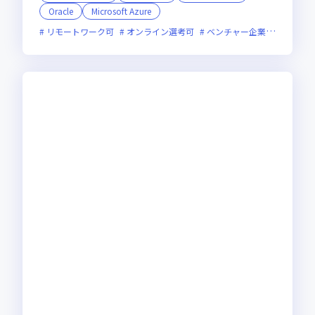
Oracle
Microsoft Azure
リモートワーク可
オンライン選考可
ベンチャー企業
残業月2