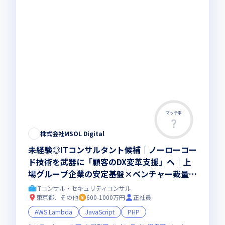
マッチ率
株式会社MSOL Digital
未経験◎ITコンサルタント候補｜ノーローコー
ド技術を武器に「顧客のDX変革支援」へ｜上
場グループ企業の安定基盤×ベンチャー裁量で
スピード成長を実現
ITコンサル・セキュリティコンサル
東京都、その他
600-1000万円
正社員
AWS Lambda
JavaScript
PHP