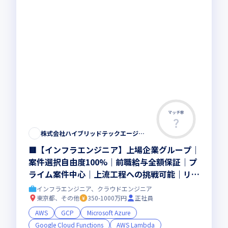
マッチ率
株式会社ハイブリッドテックエージェント
🟥【インフラエンジニア】上場企業グループ｜
案件選択自由度100%｜前職給与全額保証｜プ
ライム案件中心｜上流工程への挑戦可能｜リモ
ート可能案件多数｜キャリアアップ支援｜平均
インフラエンジニア、クラウドエンジニア
残業時間15h以下｜カジュアル面談OK
東京都、その他
350-1000万円
正社員
AWS
GCP
Microsoft Azure
Google Cloud Functions
AWS Lambda