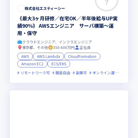
株式会社エスティーシー
《最大3ヶ月研修／在宅OK／半年後給与UP実
績90％》 AWSエンジニア サーバ構築～運
用・保守
クラウドエンジニア、インフラエンジニア
東京都、その他
350-600万円
正社員
AWS
AWS Lambda
CloudFormation
Amazon EC2
ECS/EKS
リモートワーク可
服装自由
副業可
オンライン選考可
新技