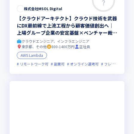
株式会社MSOL Digital
【クラウドアーキテクト】クラウド技術を武器
にDX最前線で上流工程から顧客価値創出へ｜
上場グループ企業の安定基盤×ベンチャー裁量
でスピード成長を実現
クラウドエンジニア、インフラエンジニア
東京都、その他
800-1400万円
正社員
AWS Lambda
リモートワーク可
副業可
オンライン選考可
フレックス制度あり