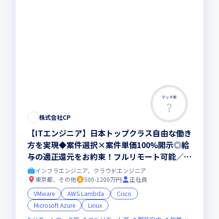
マッチ率
株式会社CP
【ITエンジニア】日本トップクラス自由な働き
方を実現◆案件選択×案件単価100%開示◎給
与の適正還元をお約束！フルリモート可能／平
均残業6.2h／年休130日／寄り添い型SES
インフラエンジニア、クラウドエンジニア
東京都、その他
500-1200万円
正社員
VMware
AWS Lambda
Cisco
Microsoft Azure
Linux