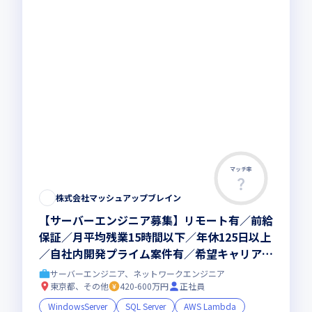
マッチ率
株式会社マッシュアップブレイン
【サーバーエンジニア募集】リモート有／前給
保証／月平均残業15時間以下／年休125日以上
／自社内開発プライム案件有／希望キャリアを
全力でサポート◎／ランチ代補助あり
サーバーエンジニア、ネットワークエンジニア
東京都、その他
420-600万円
正社員
WindowsServer
SQL Server
AWS Lambda