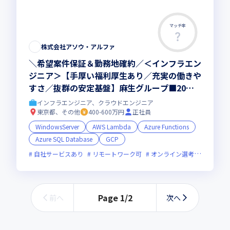
マッチ率
この求人は募集終了しました
株式会社アソウ・アルファ
＼希望案件保証＆勤務地確約／＜インフラエン
ジニア＞【手厚い福利厚生あり／充実の働きや
すさ／抜群の安定基盤】麻生グループ■20代~
60代まで年齢問わず活躍できる環境
インフラエンジニア、クラウドエンジニア
東京都、その他
400-600万円
正社員
WindowsServer
AWS Lambda
Azure Functions
Azure SQL Database
GCP
自社サービスあり
リモートワーク可
オンライン選考可
新技術
Page
1
/
2
前へ
次へ