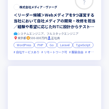
株式会社メディア・ヴァーグ
＜リーダー候補＞Webメディアを9つ運営する
当社において自社メディアの開発・改修を担当
／経験や希望に応じたPJTに設計からテストま
で一気通貫で携わっていただきます
システムエンジニア、フルスタックエンジニア
東京都
500-800万円
正社員
WordPress
PHP
Go
Laravel
TypeScript
自社サービスあり
リモートワーク可
服装自由
オンライン選考可