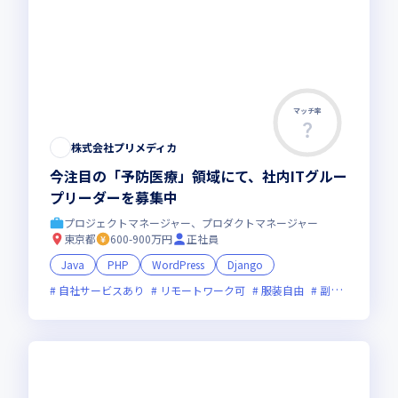
マッチ率
株式会社プリメディカ
今注目の「予防医療」領域にて、社内ITグルー
プリーダーを募集中
プロジェクトマネージャー、プロダクトマネージャー
東京都
600-900万円
正社員
Java
PHP
WordPress
Django
自社サービスあり
リモートワーク可
服装自由
副業可
オン