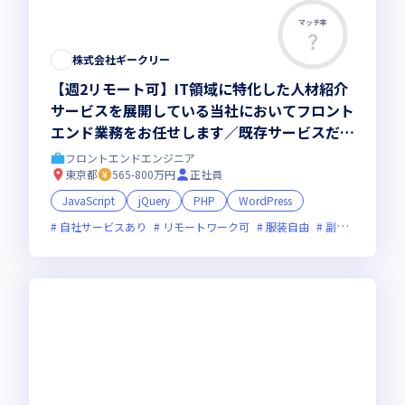
マッチ率
株式会社ギークリー
【週2リモート可】IT領域に特化した人材紹介
サービスを展開している当社においてフロント
エンド業務をお任せします／既存サービスだけ
ではなく、新サービスの開発にも携われる機会
フロントエンドエンジニア
があります
東京都
565-800万円
正社員
JavaScript
jQuery
PHP
WordPress
自社サービスあり
リモートワーク可
服装自由
副業可
オン