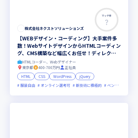
マッチ率
株式会社ネクストソリューションズ
【WEBデザイン・コーディング】大手案件多
数！WebサイトデザインからHTMLコーディン
グ、CMS構築など幅広くお任せ！ディレクシ
ョンにも対応できる環境でスキルを磨きません
HTMLコーダー、Webデザイナー
か
東京都
400-700万円
正社員
HTML
CSS
WordPress
jQuery
服装自由
オンライン選考可
新技術に積極的
ベンチャー企業