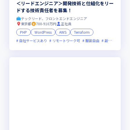
＜リードエンジニア＞開発技術と仕組化をリー
ドする技術責任者を募集！
テックリード、フロントエンドエンジニア
東京都
700-910万円
正社員
PHP
WordPress
AWS
Terraform
自社サービスあり
リモートワーク可
服装自由
副業可
オン