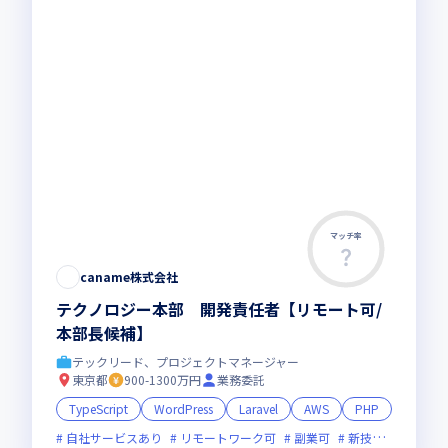
マッチ率
この求人は募集終了しました
caname株式会社
テクノロジー本部 開発責任者【リモート可/
本部長候補】
テックリード、プロジェクトマネージャー
東京都
900-1300万円
業務委託
TypeScript
WordPress
Laravel
AWS
PHP
自社サービスあり
リモートワーク可
副業可
新技術に積極的