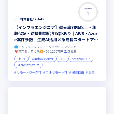
マッチ率
株式会社Saiteki
【インフラエンジニア】還元率78%以上・年
収保証・待機期間給与保証あり｜AWS・Azur
e案件多数｜生成AI活用×急成長スタートアッ
プ｜100項目スキル評価で市場価値を可視化｜
インフラエンジニア、クラウドエンジニア
年休130日超・平均残業月5~7時間
東京都、その他
400-1200万円
正社員
Linux
WindowsServer
JP1
Amazon EC2
Microsoft Azure
リモートワーク可
フルリモート可
服装自由
副業可
オンラ