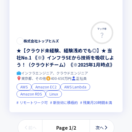
マッチ率
この求人は募集終了しました
株式会社トップヒルズ
★【クラウド未経験、経験浅めでも◎】★ 当
社No.1 ｟※｠インフラSEから技術を吸収しよ
う！（クラウドチーム）｟※2025年1月時点｠
インフラエンジニア、クラウドエンジニア
東京都、その他
400-650万円
正社員
AWS
Amazon EC2
AWS Lambda
Amazon RDS
Linux
リモートワーク可
新技術に積極的
残業月20時間未満
Page
1
/
2
前へ
次へ