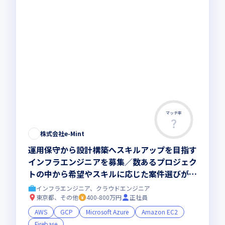
マッチ率
株式会社e-Mint
運用保守から設計構築へスキルアップを目指す
インフラエンジニアを募集／数あるプロジェク
トの中から希望やスキルに応じた案件選びが可
能な環境で、ともに成長しませんか
インフラエンジニア、クラウドエンジニア
東京都、その他
400-800万円
正社員
AWS
GCP
Microsoft Azure
Amazon EC2
Firebase