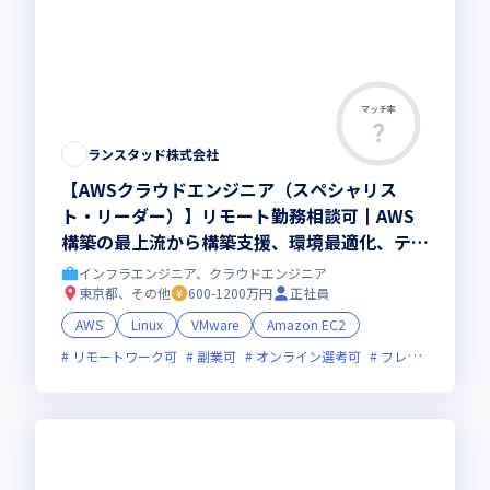
マッチ率
この求人は募集終了しました
ランスタッド株式会社
【AWSクラウドエンジニア（スペシャリス
ト・リーダー）】リモート勤務相談可┃AWS
構築の最上流から構築支援、環境最適化、テッ
クリード┃東京勤務（転勤無）
インフラエンジニア、クラウドエンジニア
東京都、その他
600-1200万円
正社員
AWS
Linux
VMware
Amazon EC2
リモートワーク可
副業可
オンライン選考可
フレックス制度あり