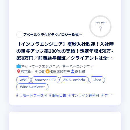
マッチ率
アベールクラウドテクノロジー株式会社
【インフラエンジニア】夏秋入社歓迎！入社時
の給与アップ率100％の実績！想定年収450万~
850万円／前職給与保証／クライアントは全業
界・大手長期案件多数／リモート・平均残業1
ネットワークエンジニア、サーバーエンジニア
5h／選べる案件選択制／資格支援制度も♪
東京都、その他
450-850万円
正社員
AWS
Amazon EC2
AWS Lambda
Cisco
WindowsServer
リモートワーク可
服装自由
オンライン選考可
フレックス制度あり