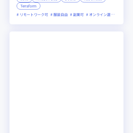
Terraform
リモートワーク可
服装自由
副業可
オンライン選考可
新技