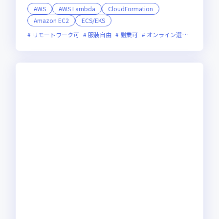
AWS
AWS Lambda
CloudFormation
Amazon EC2
ECS/EKS
リモートワーク可
服装自由
副業可
オンライン選考可
新技