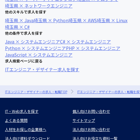
埼玉県 × ネットワークエンジニア
他のスキルで求人を探す
埼玉県 × Java
埼玉県 × Python
埼玉県 × AWS
埼玉県 × Linux
埼玉県 × C#
他の条件で求人を探す
Java × システムエンジニア
C# × システムエンジニア
Python × システムエンジニア
PHP × システムエンジニア
JavaScript × システムエンジニア
求人検索ページに戻る
ITエンジニア・デザイナー求人を探す
ITエンジニア・デザイナーの求人・転職TOP
ITエンジニア・デザイナーの求人・転職を探
IT・Web求人を探す
個人向けお問い合わせ
よくある質問
サイトマップ
人材をお探しの企業様へ
法人向けお問い合わせ
法人向け資料ダウンロード
法人向けお役立ち資料一覧