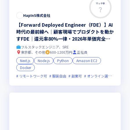
マッチ率
HapInS株式会社
【Forward Deployed Engineer（FDE）】AI
時代の最前線へ｜顧客現場でプロダクトを動か
すFDE｜還元率80%一律・2026年単価完全開
示
フルスタックエンジニア、SRE
東京都、その他
600-1200万円
正社員
Next.js
Node.js
Python
Amazon EC2
Docker
リモートワーク可
服装自由
副業可
オンライン選考可
新技