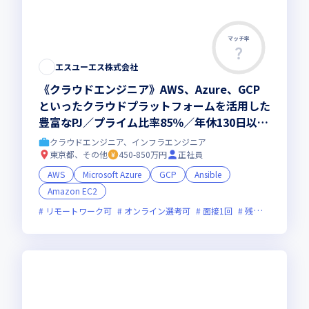
マッチ率
エスユーエス株式会社
《クラウドエンジニア》AWS、Azure、GCP
といったクラウドプラットフォームを活用した
豊富なPJ／プライム比率85％／年休130日以上
／平均年齢34歳／住宅手当や年12万円のバー
クラウドエンジニア、インフラエンジニア
スデー制度など
東京都、その他
450-850万円
正社員
AWS
Microsoft Azure
GCP
Ansible
Amazon EC2
リモートワーク可
オンライン選考可
面接1回
残業月20時間未満