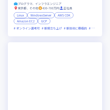
きるインフラエンジニア募集
プログラマ、インフラエンジニア
東京都、その他
430-700万円
正社員
Linux
WindowsServer
AWS CDK
Amazon EC2
GCP
オンライン選考可
新規立ち上げ
新技術に積極的
面接1回
残