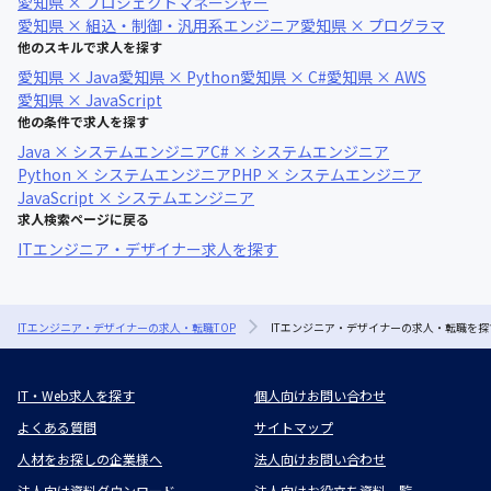
愛知県 × プロジェクトマネージャー
愛知県 × 組込・制御・汎用系エンジニア
愛知県 × プログラマ
他のスキルで求人を探す
愛知県 × Java
愛知県 × Python
愛知県 × C#
愛知県 × AWS
愛知県 × JavaScript
他の条件で求人を探す
Java × システムエンジニア
C# × システムエンジニア
Python × システムエンジニア
PHP × システムエンジニア
JavaScript × システムエンジニア
求人検索ページに戻る
ITエンジニア・デザイナー求人を探す
ITエンジニア・デザイナーの求人・転職TOP
ITエンジニア・デザイナーの求人・転職を探
IT・Web求人を探す
個人向けお問い合わせ
よくある質問
サイトマップ
人材をお探しの企業様へ
法人向けお問い合わせ
法人向け資料ダウンロード
法人向けお役立ち資料一覧