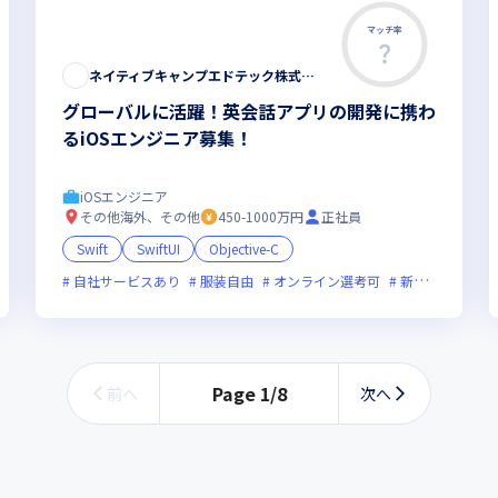
マッチ率
ネイティブキャンプエドテック株式会社
グローバルに活躍！英会話アプリの開発に携わ
るiOSエンジニア募集！
iOSエンジニア
その他海外、その他
450-1000万円
正社員
Swift
SwiftUI
Objective-C
新規立ち上げ
自社サービスあり
ベンチャー企業
服装自由
残業月20時間未満
オンライン選考可
女性エンジニアが活躍中
新規立ち上げ
Page
1
/
8
前へ
次へ