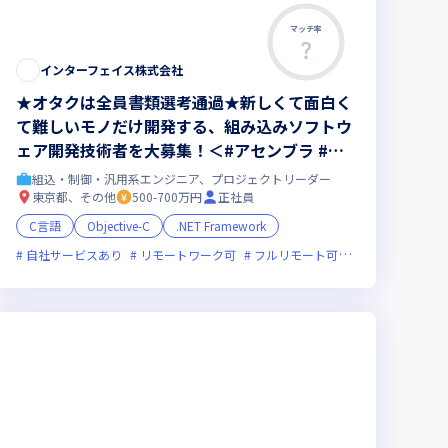
マッチ率
インターフェイス株式会社
★オタクは全員書類選考通過★新しくて面白く
て難しいモノだけ開発する、組み込みソフトウ
ェア開発技術者を大募集！＜#アセンブラ #ロ
ボコン #＞
組込・制御・汎用系エンジニア、プロジェクトリーダー
東京都、その他
500-700万円
正社員
C言語
Objective-C
.NET Framework
20時間未満
ライン選考可
自社サービスあり
新規立ち上げ
女性エンジニアが活躍中
リモートワーク可
新技術に積極的
フルリモート可
ベンチャー企業
服装自由
残業月20時
オン