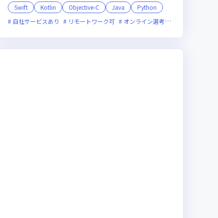
Swift
Kotlin
Objective-C
Java
Python
残業月20時間未満
フレックス制度あり
自社サービスあり
女性エンジニアが活躍中
リモートワーク可
新技術に積極的
ベンチャー企業
オンライン選考可
女性エンジニア
面接1回
残