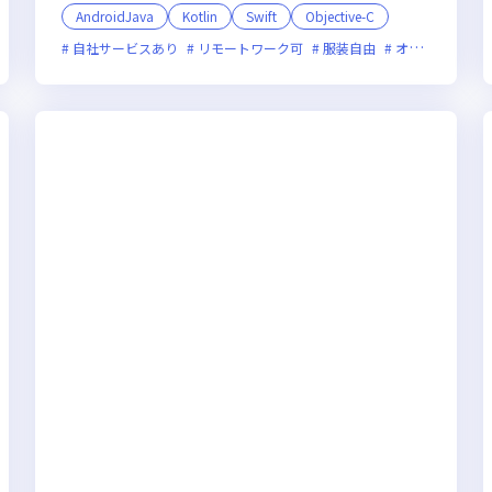
AndroidJava
Kotlin
Swift
Objective-C
装自由
副業可
自社サービスあり
オンライン選考可
リモートワーク可
フレックス制度あり
服装自由
新技術に積極的
オンライン選考可