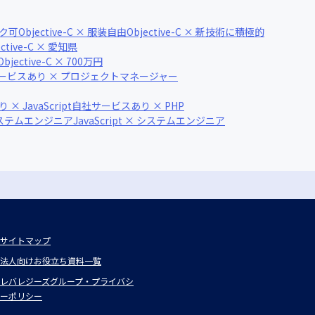
ーク可
Objective-C × 服装自由
Objective-C × 新技術に積極的
ective-C × 愛知県
Objective-C × 700万円
ービスあり × プロジェクトマネージャー
 JavaScript
自社サービスあり × PHP
システムエンジニア
JavaScript × システムエンジニア
サイトマップ
法人向けお役立ち資料一覧
レバレジーズグループ・プライバシ
ーポリシー