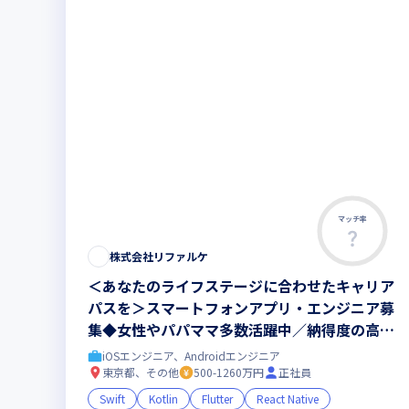
マッチ率
株式会社リファルケ
＜あなたのライフステージに合わせたキャリア
パスを＞スマートフォンアプリ・エンジニア募
集◆女性やパパママ多数活躍中／納得度の高い
人事評価／社員が中心の案件営業／年休130日
iOSエンジニア、Androidエンジニア
／エンジニア定着率97%
東京都、その他
500-1260万円
正社員
Swift
Kotlin
Flutter
React Native