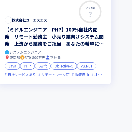
マッチ率
株式会社ユーエスエス
【ミドルエンジニア PHP】100％自社内開
発 リモート勤務主 小売り業向けシステム開
発 上流から業務をご担当 あなたの希望に沿
ったキャリアをご提供
システムエンジニア
東京都
370-800万円
正社員
Java
PHP
Swift
Objective-C
VB.NET
新技術に積極的
自社サービスあり
ベンチャー企業
リモートワーク可
残業月20時間未満
服装自由
オンライン選考可
グローバル展開
女性
新