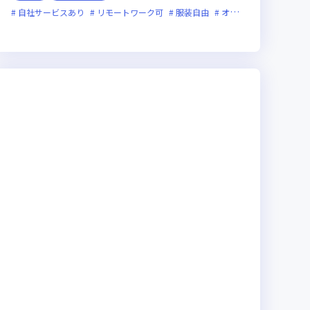
ライン選考可
自社サービスあり
新規立ち上げ
リモートワーク可
新技術に積極的
服装自由
ベンチャー企業
オンライン選考可
残業月20時
フ
残業月20時間未満
女性エンジニアが活躍中