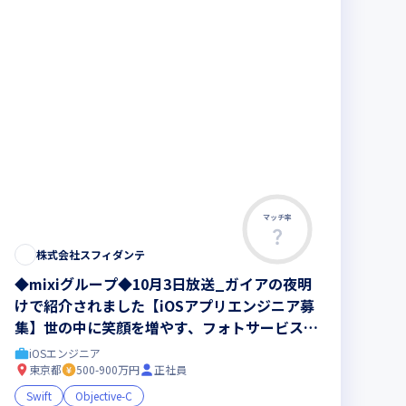
マッチ率
株式会社スフィダンテ
◆mixiグループ◆10月3日放送_ガイアの夜明
けで紹介されました【iOSアプリエンジニア募
集】世の中に笑顔を増やす、フォトサービスで
０から１の開発経験を詰める環境です！
iOSエンジニア
東京都
500-900万円
正社員
Swift
Objective-C