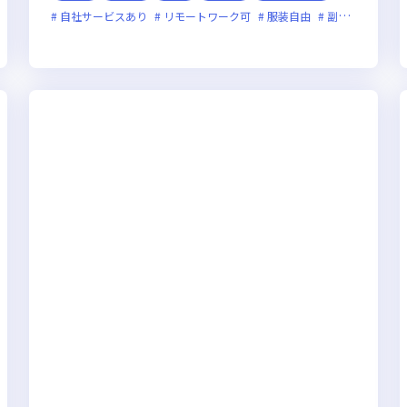
自社サービスあり
リモートワーク可
服装自由
副業可
オン
オンライン選考可
フレックス制度あり
新技術に積極的
ベンチャー企業