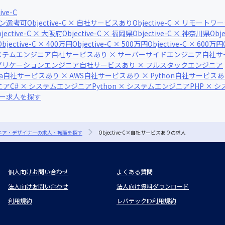
ive-C
ライン選考可
Objective-C × 自社サービスあり
Objective-C × リモートワ
bjective-C × 大阪府
Objective-C × 福岡県
Objective-C × 神奈川県
Obj
Objective-C × 400万円
Objective-C × 500万円
Objective-C × 600万円
ステムエンジニア
自社サービスあり × サーバーサイドエンジニア
自社サ
アプリケーションエンジニア
自社サービスあり × フルスタックエンジニア
a
自社サービスあり × AWS
自社サービスあり × Python
自社サービスあり ×
ニア
C# × システムエンジニア
Python × システムエンジニア
PHP × 
ナー求人を探す
ジニア・デザイナーの求人・転職を探す
Objective-C×自社サービスありの求人
個人向けお問い合わせ
よくある質問
法人向けお問い合わせ
法人向け資料ダウンロード
利用規約
レバテックID利用規約