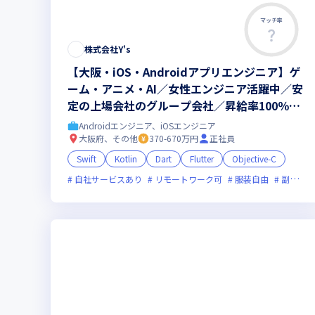
マッチ率
株式会社Y's
【大阪・iOS・Androidアプリエンジニア】ゲ
ーム・アニメ・AI／女性エンジニア活躍中／安
定の上場会社のグループ会社／昇給率100％
（※）／リモート可（※いずれも、2024年8月
Androidエンジニア、iOSエンジニア
時点）
大阪府、その他
370-670万円
正社員
Swift
Kotlin
Dart
Flutter
Objective-C
自社サービスあり
リモートワーク可
服装自由
副業可