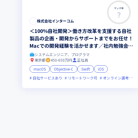
マッチ率
株式会社インターコム
＜100％自社開発＞働き方改革を支援する自社
製品の企画・開発からサポートまでをお任せ！
Macでの開発経験を活かせます／社内勉強会あ
り／秋葉原駅徒歩2分
システムエンジニア、プログラマ
東京都
450-650万円
正社員
macOS
Objective-C
Swift
iOS
自社サービスあり
リモートワーク可
オンライン選考可