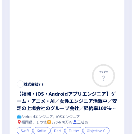
マッチ率
株式会社Y's
【福岡・iOS・Androidアプリエンジニア】ゲ
ーム・アニメ・AI／女性エンジニア活躍中／安
定の上場会社のグループ会社／昇給率100％
（※）／リモート可（※いずれも、2024年8月
Androidエンジニア、iOSエンジニア
時点）
福岡県、その他
370-670万円
正社員
Swift
Kotlin
Dart
Flutter
Objective-C