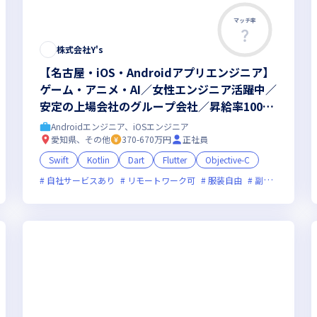
マッチ率
株式会社Y's
【名古屋・iOS・Androidアプリエンジニア】
ゲーム・アニメ・AI／女性エンジニア活躍中／
安定の上場会社のグループ会社／昇給率100％
（※）／リモート可（※いずれも、2024年8月
Androidエンジニア、iOSエンジニア
時点）
愛知県、その他
370-670万円
正社員
Swift
Kotlin
Dart
Flutter
Objective-C
オンライン選考可
自社サービスあり
新規立ち上げ
リモートワーク可
新技術に積極的
服装自由
ベンチャー企業
副業可
残業月
オン