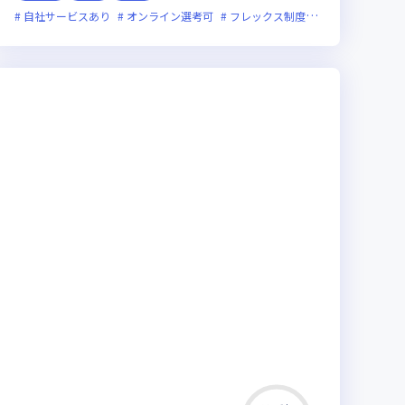
月20時間未満
自社サービスあり
上場企業
オンライン選考可
フレックス制度あり
新技術に積