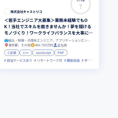
マッチ率
株式会社キャストリコ
＜若手エンジニア大募集＞業務未経験でもO
K！当社でスキルを磨きませんか！夢を描ける
モノづくり！ワークライフバランスを大事にす
る会社です！
組込・制御・汎用系エンジニア、アプリケーションエンジニア
東京都、その他
460-700万円
正社員
C言語
C++
JavaScript
PHP
残業月20時間未満
自社サービスあり
女性エンジニアが活躍中
リモートワーク可
服装自由
オンライン選考可
フ