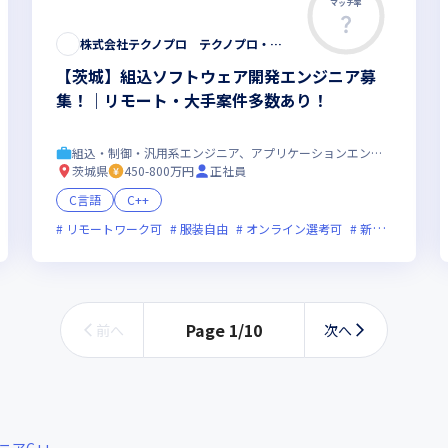
マッチ率
株式会社テクノプロ テクノプロ・エンジニアリング社
【茨城】組込ソフトウェア開発エンジニア募
集！｜リモート・大手案件多数あり！
組込・制御・汎用系エンジニア、アプリケーションエンジニア
茨城県
450-800万円
正社員
C言語
C++
残業月20時間未満
リモートワーク可
女性エンジニアが活躍中
服装自由
オンライン選考可
新技術に積極的
Page
1
/
10
前へ
次へ