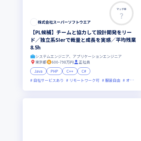
マッチ率
株式会社スーパーソフトウエア
【PL候補】チームと協力して設計開発をリー
ド／独立系SIerで裁量と成長を実感／平均残業
8.5h
システムエンジニア、アプリケーションエンジニア
東京都
600-798万円
正社員
Java
PHP
C++
C#
自社サービスあり
リモートワーク可
服装自由
オンライン選考可