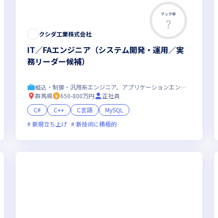
マッチ率
クシダ工業株式会社
IT／FAエンジニア（システム開発・運用／実
務リーダー候補）
組込・制御・汎用系エンジニア、アプリケーションエンジニア
群馬県
650-800万円
正社員
C#
C++
C言語
MySQL
フレックス制度あり
新規立ち上げ
新技術に積極的
新技術に積極的
面接1回
残業月20時間未