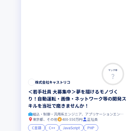
マッチ率
株式会社キャストリコ
＜若手社員 大募集中＞夢を描けるモノづく
り！自動運転・画像・ネットワーク等の開発ス
キルを当社で磨きませんか！
組込・制御・汎用系エンジニア、アプリケーションエンジニア
東京都、その他
400-550万円
正社員
C言語
C++
JavaScript
PHP