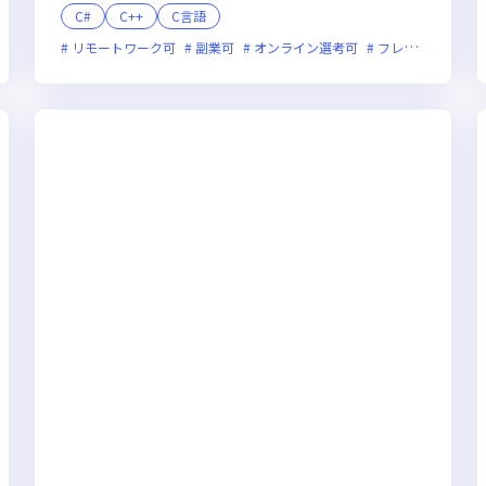
C#
C++
C言語
新技術に積極的
リモートワーク可
女性エンジニアが活躍中
副業可
オンライン選考可
フレックス制度あり