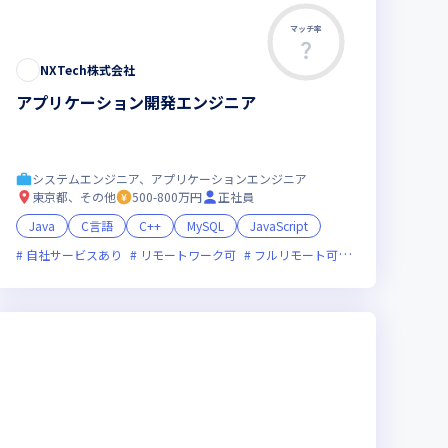
マッチ率
NXTech株式会社
アプリケーション開発エンジニア
システムエンジニア、アプリケーションエンジニア
東京都、その他
500-800万円
正社員
Java
C言語
C++
MySQL
JavaScript
満
女性エンジニアが活躍中
自社サービスあり
リモートワーク可
フルリモート可
オンライン選考