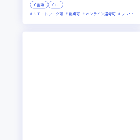
C言語
C++
リモートワーク可
副業可
オンライン選考可
フレックス制度あり