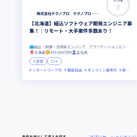
マッチ率
株式会社テクノプロ テクノプロ・エンジニアリング社
【北海道】組込ソフトウェア開発エンジニア募
集！｜リモート・大手案件多数あり！
組込・制御・汎用系エンジニア、アプリケーションエンジニア
北海道
450-800万円
正社員
C言語
C++
リモートワーク可
服装自由
オンライン選考可
新技術に積極的
条件を減らして求人を探す