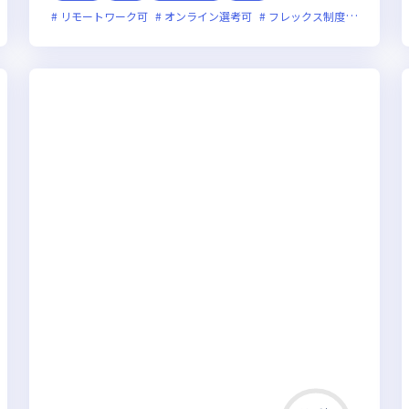
残業月20時間未満
リモートワーク可
上場企業
オンライン選考可
女性エンジニアが活躍中
フレックス制度あり
残業