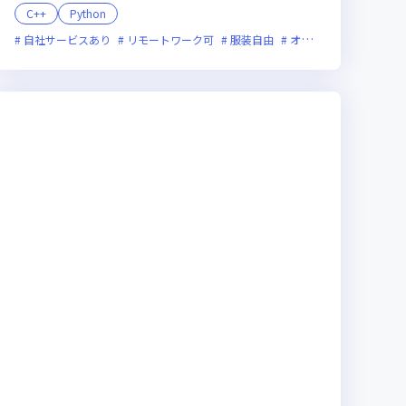
C++
Python
新技術に積極的
自社サービスあり
女性エンジニアが活躍中
リモートワーク可
服装自由
オンライン選考可
フ