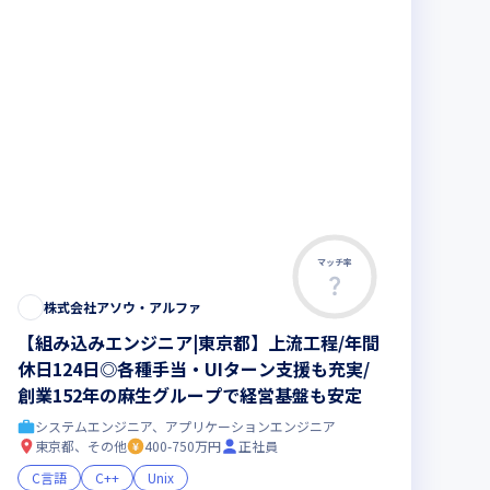
マッチ率
株式会社アソウ・アルファ
【組み込みエンジニア|東京都】上流工程/年間
休日124日◎各種手当・UIターン支援も充実/
創業152年の麻生グループで経営基盤も安定
システムエンジニア、アプリケーションエンジニア
東京都、その他
400-750万円
正社員
C言語
C++
Unix