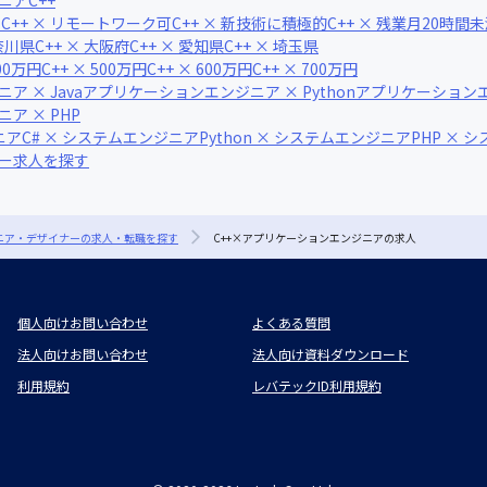
ニア
C++
可
C++ × リモートワーク可
C++ × 新技術に積極的
C++ × 残業月20時間
神奈川県
C++ × 大阪府
C++ × 愛知県
C++ × 埼玉県
400万円
C++ × 500万円
C++ × 600万円
C++ × 700万円
 × Java
アプリケーションエンジニア × Python
アプリケーションエンジ
ア × PHP
ニア
C# × システムエンジニア
Python × システムエンジニア
PHP × 
ナー求人を探す
ジニア・デザイナーの求人・転職を探す
C++×アプリケーションエンジニアの求人
個人向けお問い合わせ
よくある質問
法人向けお問い合わせ
法人向け資料ダウンロード
利用規約
レバテックID利用規約