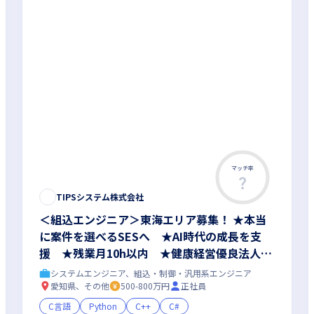
マッチ率
TIPSシステム株式会社
＜組込エンジニア＞東海エリア募集！ ★本当
に案件を選べるSESへ ★AI時代の成長を支
援 ★残業月10h以内 ★健康経営優良法人20
26認定
システムエンジニア、組込・制御・汎用系エンジニア
愛知県、その他
500-800万円
正社員
C言語
Python
C++
C#