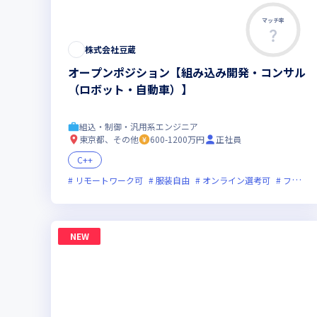
マッチ率
株式会社豆蔵
オープンポジション【組み込み開発・コンサル
（ロボット・自動車）】
組込・制御・汎用系エンジニア
東京都、その他
600-1200万円
正社員
C++
リモートワーク可
服装自由
オンライン選考可
フレックス制度あり
NEW