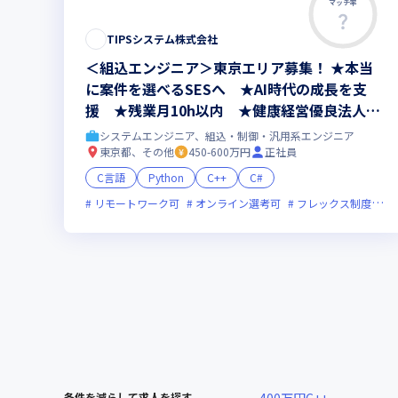
マッチ率
TIPSシステム株式会社
＜組込エンジニア＞東京エリア募集！ ★本当
に案件を選べるSESへ ★AI時代の成長を支
援 ★残業月10h以内 ★健康経営優良法人20
26認定
システムエンジニア、組込・制御・汎用系エンジニア
東京都、その他
450-600万円
正社員
C言語
Python
C++
C#
リモートワーク可
オンライン選考可
フレックス制度あり
条件を減らして求人を探す