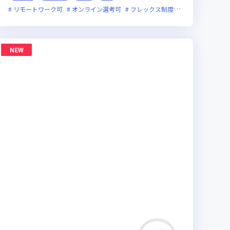
月20時間未満
リモートワーク可
女性エンジニアが活躍中
オンライン選考可
フレックス制度あり
残業月20時
NEW