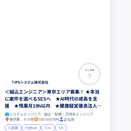
マッチ率
TIPSシステム株式会社
＜組込エンジニア＞東京エリア募集！ ★本当
に案件を選べるSESへ ★AI時代の成長を支
援 ★残業月10h以内 ★健康経営優良法人20
26認定
システムエンジニア、組込・制御・汎用系エンジニア
東京都、その他
500-800万円
正社員
C言語
Python
C++
C#