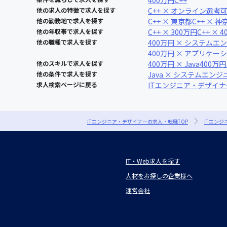
400万円
C++
他の求人の特徴で求人を探す
C++ × オンライン選考
他の勤務地で求人を探す
C++ × 東京都
C++ × 
他の年収帯で求人を探す
C++ × 300万円
C++ × 
他の職種で求人を探す
400万円 × システムエ
400万円 × アプリケ
他のスキルで求人を探す
400万円 × Java
400万円
他の条件で求人を探す
Java × システムエンジ
求人検索ページに戻る
ITエンジニア・デザイ
ITエンジニア・デザイナーの求人・転職TOP
ITエン
IT・Web求人を探す
人材をお探しの企業様へ
運営会社