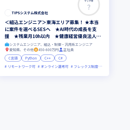
マッチ率
TIPSシステム株式会社
＜組込エンジニア＞東海エリア募集！ ★本当
に案件を選べるSESへ ★AI時代の成長を支
援 ★残業月10h以内 ★健康経営優良法人20
26認定
システムエンジニア、組込・制御・汎用系エンジニア
愛知県、その他
450-600万円
正社員
C言語
Python
C++
C#
月20時間未満
リモートワーク可
女性エンジニアが活躍中
オンライン選考可
フレックス制度あり
残業月20時