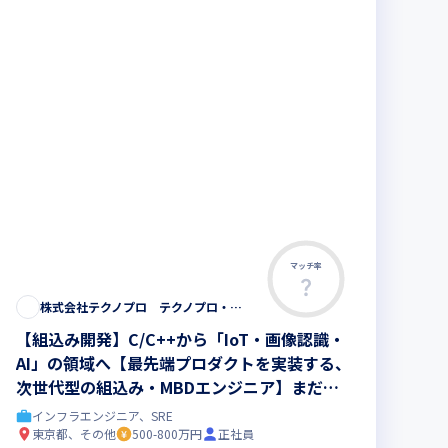
マッチ率
株式会社テクノプロ テクノプロ・エンジニアリング社
【組込み開発】C/C++から「IoT・画像認識・
AI」の領域へ【最先端プロダクトを実装する、
次世代型の組込み・MBDエンジニア】まだ世
に出ていない次世代プロダクト開発◆最先端の
インフラエンジニア、SRE
研修200講座以上
東京都、その他
500-800万円
正社員