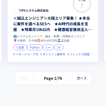
マッチ率
TIPSシステム株式会社
＜組込エンジニア＞大阪エリア募集！ ★本当
に案件を選べるSESへ ★AI時代の成長を支
援 ★残業月10h以内 ★健康経営優良法人20
26認定
システムエンジニア、組込・制御・汎用系エンジニア
大阪府、その他
450-600万円
正社員
C言語
Python
C++
C#
残業月20時間未満
リモートワーク可
女性エンジニアが活躍中
オンライン選考可
フレックス制度あり
残業
Page
1
/
76
前へ
次へ