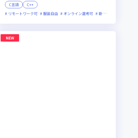
C言語
C++
ックス制度あり
リモートワーク可
新規立ち上げ
服装自由
新技術に積極的
オンライン選考可
ベンチャー企業
新技術に積極的
グローバル
残業
NEW