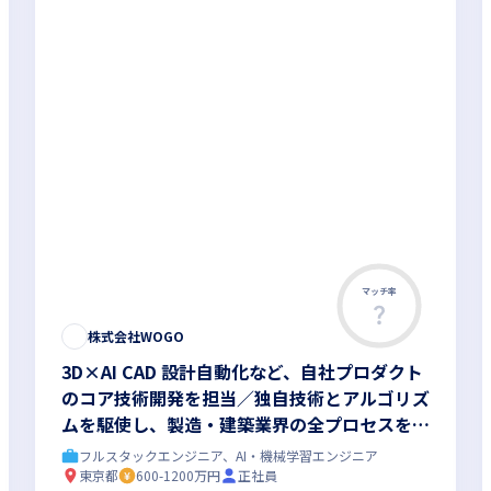
マッチ率
株式会社WOGO
3D×AI CAD 設計自動化など、自社プロダクト
のコア技術開発を担当／独自技術とアルゴリズ
ムを駆使し、製造・建築業界の全プロセスを刷
新する最先端開発をお任せします
フルスタックエンジニア、AI・機械学習エンジニア
東京都
600-1200万円
正社員