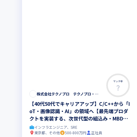
マッチ率
株式会社テクノプロ テクノプロ・エンジニアリング社
【40代50代でキャリアアップ】C/C++から「I
oT・画像認識・AI」の領域へ【最先端プロダ
クトを実装する、次世代型の組込み・MBDエ
ンジニア】まだ世に出ていない次世代プロダク
インフラエンジニア、SRE
ト開発◆最先端の研修200講座以上
東京都、その他
500-800万円
正社員