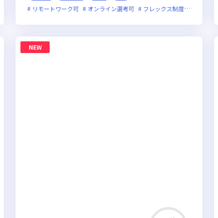
面接1回
リモートワーク可
残業月20時間未満
オンライン選考可
女性エンジニアが活躍中
フレックス制度あり
残業
NEW