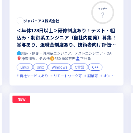
マッチ率
ジャパニアス株式会社
＜年休128日以上＞研修制度あり！テスト・組
込み・制御系エンジニア（自社内開発）募集！
賞与あり、退職金制度あり、技術者向け評価制
度あり、転勤無し！！
組込・制御・汎用系エンジニア、テストエンジニア・QAエンジニア
神奈川県、その他
380-900万円
正社員
Linux
Unix
Windows
C言語
C++
自社サービスあり
新技術に積極的
ベンチャー企業
リモートワーク可
残業月20時間未満
副業可
オンライン選考可
女性エン
NEW