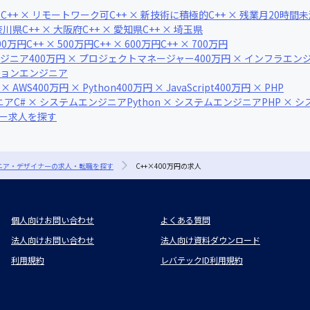
可
C++ × リモートワーク可
C++ × 新技術に積極的
C++ × 残業月20時間
神奈川県
C++ × 大阪府
C++ × 愛知県
C++ × 埼玉県
400万円
C++ × 500万円
C++ × 600万円
C++ × 700万円
ンジニア
400万円 × プロジェクトマネージャー
400万円 × インフラエン
ーションエンジニア
 × AWS
400万円 × Python
400万円 × JavaScript
400万円 × PHP
ニア
C# × システムエンジニア
Python × システムエンジニア
PHP × 
ナー求人を探す
ジニア・デザイナーの求人・転職を探す
C++×400万円の求人
個人向けお問い合わせ
よくある質問
法人向けお問い合わせ
法人向け資料ダウンロード
利用規約
レバテックID利用規約