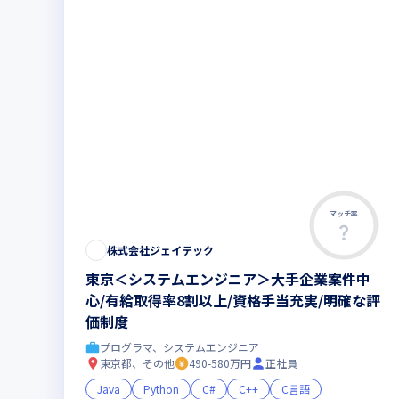
マッチ率
株式会社ジェイテック
東京＜システムエンジニア＞大手企業案件中
心/有給取得率8割以上/資格手当充実/明確な評
価制度
プログラマ、システムエンジニア
東京都、その他
490-580万円
正社員
Java
Python
C#
C++
C言語