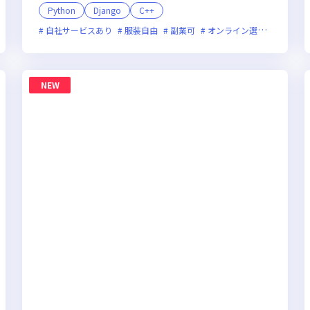
Python
Django
C++
残業月20時間未満
自社サービスあり
女性エンジニアが活躍中
服装自由
副業可
オンライン選考可
フレ
NEW