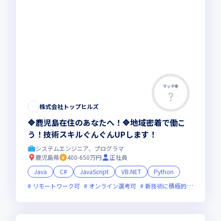
マッチ率
株式会社トップヒルズ
🔷鹿児島在住のあなたへ！🔷地域密着で働こ
う！技術スキルぐんぐんUPします！
システムエンジニア、プログラマ
鹿児島県
400-650万円
正社員
Java
C#
JavaScript
VB.NET
Python
リモートワーク可
オンライン選考可
新技術に積極的
残業月2