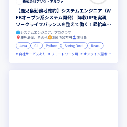
株式会社アソウ・アルファ
【鹿児島勤務地確約】システムエンジニア（W
EBオープン系システム開発）|年収UPを実現｜
ワークライフバランスを整えて働く！昇給率
5％、平均残業月14時間！有給取得率83％（20
システムエンジニア、プログラマ
25年5月時点）｜創業150年麻生グループ
鹿児島県、その他
390-700万円
正社員
Java
C#
Python
Spring Boot
React
自社サービスあり
リモートワーク可
オンライン選考可
残業月