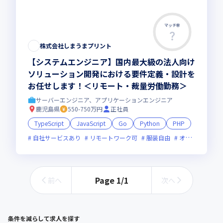
マッチ率
この求人は募集終了しました
株式会社しまうまプリント
【システムエンジニア】国内最大級の法人向け
ソリューション開発における要件定義・設計を
お任せします！＜リモート・裁量労働勤務＞
サーバーエンジニア、アプリケーションエンジニア
鹿児島県
550-750万円
正社員
TypeScript
JavaScript
Go
Python
PHP
自社サービスあり
リモートワーク可
服装自由
オンライン選考可
Page
1
/
1
前へ
次へ
条件を減らして求人を探す