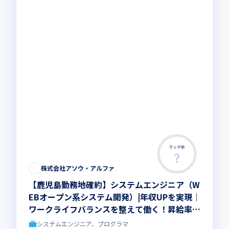
マッチ率
この求人は募集終了しました
株式会社アソウ・アルファ
【鹿児島勤務地確約】システムエンジニア（W
EBオープン系システム開発）|年収UPを実現｜
ワークライフバランスを整えて働く！昇給率
5％、平均残業月14時間！有給取得率83％（20
システムエンジニア、プログラマ