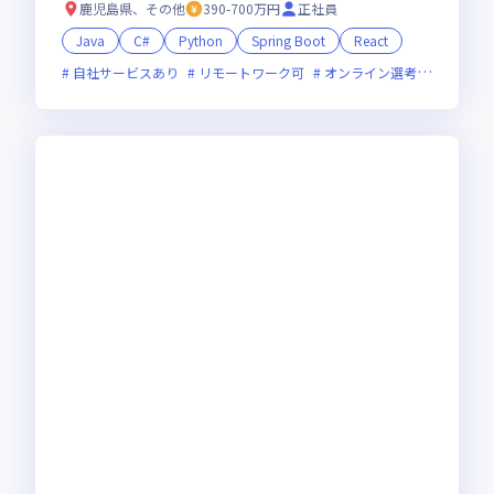
25年5月時点）｜創業150年麻生グループ
鹿児島県、その他
390-700万円
正社員
Java
C#
Python
Spring Boot
React
自社サービスあり
リモートワーク可
オンライン選考可
残業月