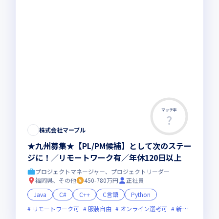
マッチ率
株式会社マーブル
★九州募集★【PL/PM候補】として次のステー
ジに！／リモートワーク有／年休120日以上
プロジェクトマネージャー、プロジェクトリーダー
福岡県、その他
450-780万円
正社員
Java
C#
C++
C言語
Python
リモートワーク可
服装自由
オンライン選考可
新技術に積極的