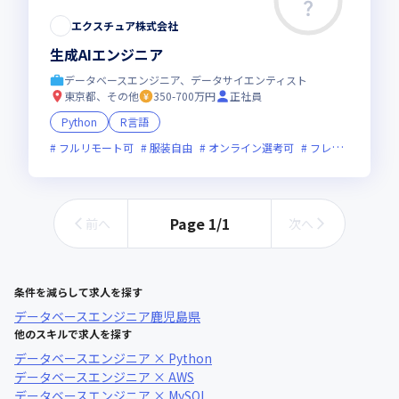
エクスチュア株式会社
生成AIエンジニア
データベースエンジニア、データサイエンティスト
東京都、その他
350-700万円
正社員
Python
R言語
フルリモート可
服装自由
オンライン選考可
フレックス制度あり
Page
1
/
1
前へ
次へ
条件を減らして求人を探す
データベースエンジニア
鹿児島県
他のスキルで求人を探す
データベースエンジニア × Python
データベースエンジニア × AWS
データベースエンジニア × MySQL