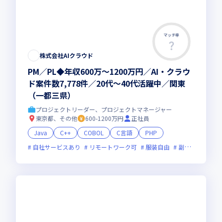
マッチ率
株式会社AIクラウド
PM／PL◆年収600万～1200万円／AI・クラウ
ド案件数7,778件／20代～40代活躍中／関東
（一都三県）
プロジェクトリーダー、プロジェクトマネージャー
東京都、その他
600-1200万円
正社員
Java
C++
COBOL
C言語
PHP
自社サービスあり
リモートワーク可
服装自由
副業可
オン