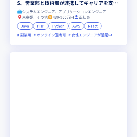
S。営業部と技術部が連携してキャリアを支
え、希望に合う案件で上流工程へも挑戦。202
システムエンジニア、アプリケーションエンジニア
8年売上10億円を目指す会社づくりにも関われ
東京都、その他
480-900万円
正社員
る開発エンジニア
Java
PHP
Python
AWS
React
副業可
オンライン選考可
女性エンジニアが活躍中