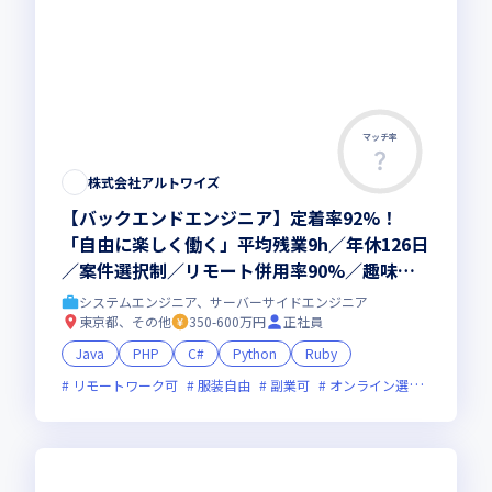
マッチ率
株式会社アルトワイズ
【バックエンドエンジニア】定着率92%！
「自由に楽しく働く」平均残業9h／年休126日
／案件選択制／リモート併用率90%／趣味手
当／趣味休暇
システムエンジニア、サーバーサイドエンジニア
東京都、その他
350-600万円
正社員
Java
PHP
C#
Python
Ruby
リモートワーク可
服装自由
副業可
オンライン選考可
ベン