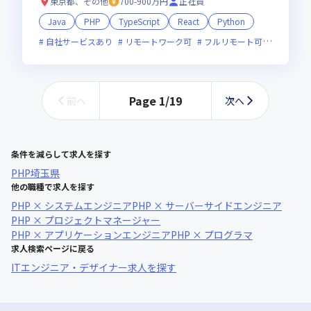
東京都、その他
700-900万円
正社員
Java
PHP
TypeScript
React
Python
自社サービスあり
リモートワーク可
フルリモート可
服装自由
Page
1
/
19
前へ
次へ
条件を減らして求人を探す
PHP
埼玉県
他の職種で求人を探す
PHP × システムエンジニア
PHP × サーバーサイドエンジニア
PHP × プロジェクトマネージャー
PHP × アプリケーションエンジニア
PHP × プログラマ
求人検索ページに戻る
ITエンジニア・デザイナー求人を探す