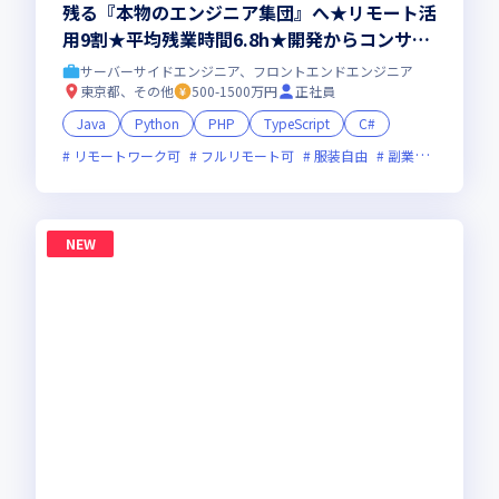
残る『本物のエンジニア集団』へ★リモート活
用9割★平均残業時間6.8h★開発からコンサル
領域まで、一気通貫でキャリアを作りたいあな
サーバーサイドエンジニア、フロントエンドエンジニア
たにオススメの環境です！
東京都、その他
500-1500万円
正社員
Java
Python
PHP
TypeScript
C#
リモートワーク可
フルリモート可
服装自由
副業可
オンラ
NEW