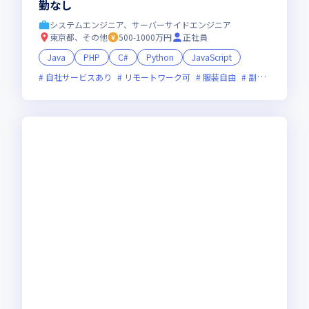
勤なし
システムエンジニア、サーバーサイドエンジニア
東京都、その他
500-1000万円
正社員
Java
PHP
C#
Python
JavaScript
自社サービスあり
リモートワーク可
服装自由
副業可
オン