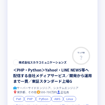
マッチ率
株式会社スカラコミュニケーションズ
＜PHP・Python＞Yahoo!・LINE NEWS等へ
配信する自社メディアサービス／開発から運用
まで一貫／東証スタンダード上場G
サーバーサイドエンジニア、システムエンジニア
東京都、その他
500-700万円
正社員
Perl
PHP
Python
AWS
Linux