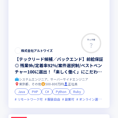
マッチ率
株式会社アルトワイズ
【テックリード候補／バックエンド】前給保証
◎ 残業9h/定着率92％/案件選択制/ベストベン
チャー100に選出！「楽しく働く」にこだわり
抜く会社。仕事も、人生も、本気で楽しめる環
システムエンジニア、サーバーサイドエンジニア
境へ！
東京都、その他
500-800万円
正社員
Java
PHP
C#
Python
Ruby
リモートワーク可
服装自由
副業可
オンライン選考可
ベン