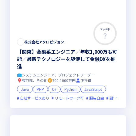
マッチ率
株式会社アクロビジョン
【関東】金融系エンジニア／年収1,000万も可
能／最新テクノロジーを駆使して金融DXを推
進
システムエンジニア、プロジェクトリーダー
東京都、その他
700-1000万円
正社員
Java
PHP
C#
Python
JavaScript
自社サービスあり
リモートワーク可
服装自由
副業可
オン