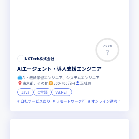
マッチ率
NXTech株式会社
AIエージェント・導入支援エンジニア
AI・機械学習エンジニア、システムエンジニア
東京都、その他
500-700万円
正社員
Java
C言語
VB.NET
自社サービスあり
リモートワーク可
オンライン選考可
新規立