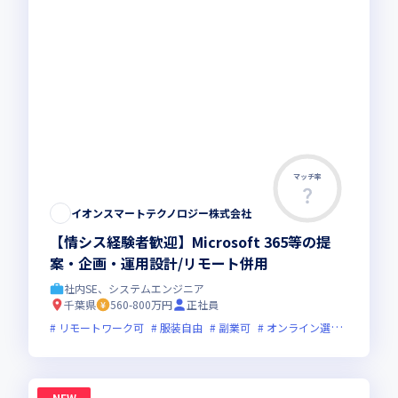
マッチ率
イオンスマートテクノロジー株式会社
【情シス経験者歓迎】Microsoft 365等の提
案・企画・運用設計/リモート併用
社内SE、システムエンジニア
千葉県
560-800万円
正社員
リモートワーク可
服装自由
副業可
オンライン選考可
フレ
NEW