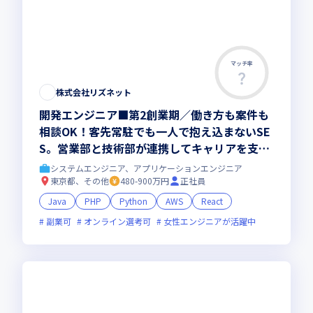
マッチ率
株式会社リズネット
開発エンジニア■第2創業期／働き方も案件も
相談OK！客先常駐でも一人で抱え込まないSE
S。営業部と技術部が連携してキャリアを支
え、希望に合う案件で上流工程へも挑戦。202
システムエンジニア、アプリケーションエンジニア
8年売上10億円を目指す会社づくりにも関われ
東京都、その他
480-900万円
正社員
る開発エンジニア
Java
PHP
Python
AWS
React
副業可
オンライン選考可
女性エンジニアが活躍中