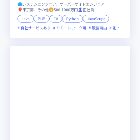
システムエンジニア、サーバーサイドエンジニア
東京都、その他
500-1000万円
正社員
Java
PHP
C#
Python
JavaScript
自社サービスあり
リモートワーク可
服装自由
副業可
オン