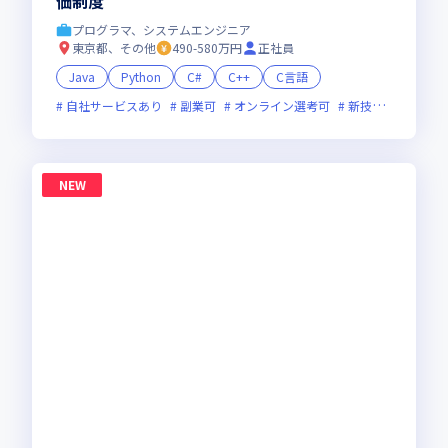
価制度
プログラマ、システムエンジニア
東京都、その他
490-580万円
正社員
Java
Python
C#
C++
C言語
自社サービスあり
副業可
オンライン選考可
新技術に積極的
NEW