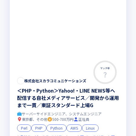
マッチ率
株式会社スカラコミュニケーションズ
＜PHP・Python＞Yahoo!・LINE NEWS等へ
配信する自社メディアサービス／開発から運用
まで一貫／東証スタンダード上場G
サーバーサイドエンジニア、システムエンジニア
東京都、その他
500-700万円
正社員
Perl
PHP
Python
AWS
Linux