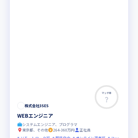
マッチ率
株式会社3SES
WEBエンジニア
システムエンジニア、プログラマ
東京都、その他
264-360万円
正社員
リモートワーク可
服装自由
オンライン選考可
フレックス制度あり