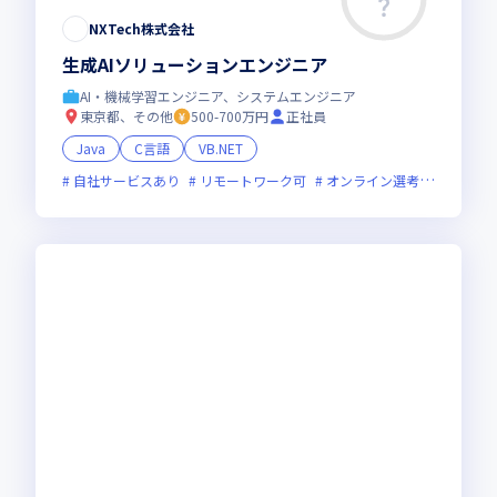
NXTech株式会社
生成AIソリューションエンジニア
AI・機械学習エンジニア、システムエンジニア
東京都、その他
500-700万円
正社員
Java
C言語
VB.NET
自社サービスあり
リモートワーク可
オンライン選考可
新規立