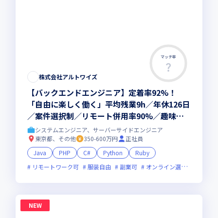
マッチ率
株式会社アルトワイズ
【バックエンドエンジニア】定着率92%！
「自由に楽しく働く」平均残業9h／年休126日
／案件選択制／リモート併用率90%／趣味手
当／趣味休暇
システムエンジニア、サーバーサイドエンジニア
東京都、その他
350-600万円
正社員
Java
PHP
C#
Python
Ruby
リモートワーク可
服装自由
副業可
オンライン選考可
ベン
NEW