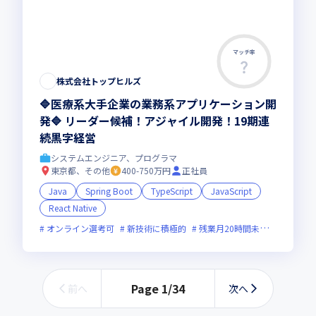
マッチ率
株式会社トップヒルズ
🔷医療系大手企業の業務系アプリケーション開
発🔷 リーダー候補！アジャイル開発！19期連
続黒字経営
システムエンジニア、プログラマ
東京都、その他
400-750万円
正社員
Java
Spring Boot
TypeScript
JavaScript
React Native
オンライン選考可
新技術に積極的
残業月20時間未満
女性エン
Page
1
/
34
前へ
次へ