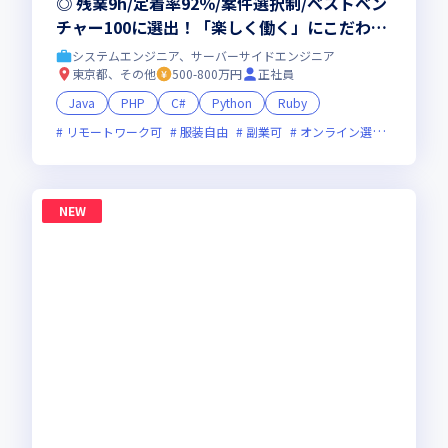
◎ 残業9h/定着率92％/案件選択制/ベストベン
チャー100に選出！「楽しく働く」にこだわり
抜く会社。仕事も、人生も、本気で楽しめる環
システムエンジニア、サーバーサイドエンジニア
境へ！
東京都、その他
500-800万円
正社員
Java
PHP
C#
Python
Ruby
リモートワーク可
服装自由
副業可
オンライン選考可
ベン
NEW